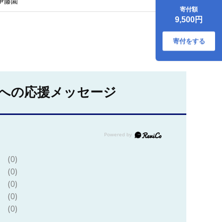
伊藤園
ース】1回のみ [ふ
寄付額
るさと納税 お茶 リ
9,500円
ラックスジャスミ
ンティー ペットボ
トル 国産 まとめ買
寄付をする
い 伊藤園]
への応援メッセージ
(0)
(0)
(0)
(0)
(0)