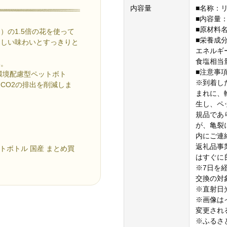
内容量
■名称：
■内容量：
■原材料名
の1.5倍の花を使って
■栄養成分
さしい味わいとすっきりと
エネルギー
食塩相当量
い。
■注意事
環境配慮型ペットボト
※到着し
CO2の排出を削減しま
まれに、
生し、ペ
規品であ
が、亀裂
内にご連
返礼品事
トボトル 国産 まとめ買
はすぐに
※7日を
交換の対
※直射日
※画像は
変更され
※ふるさ