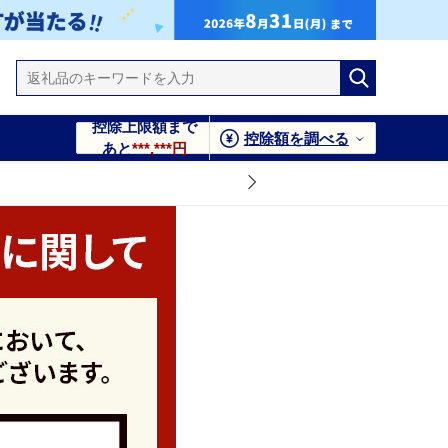
控除上限額まで
控除額を調べる
あと
***,***円