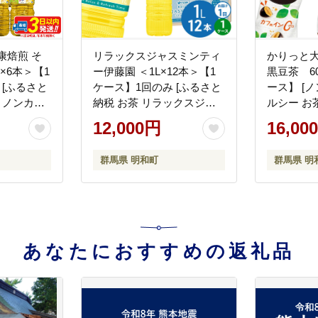
康焙煎 そ
リラックスジャスミンティ
かりっと
L×6本＞【1
ー伊藤園 ＜1L×12本＞【1
黒豆茶 60
 [ふるさと
ケース】1回のみ [ふるさと
ース】 [
 ノンカフ
納税 お茶 リラックスジャ
ルシー お
トル 国産
スミンティー ペットボトル
藤園 まと
12,000円
16,00
園]
国産 伊藤園]
群馬県 明和町
群馬県 明
あなたにおすすめの返礼品