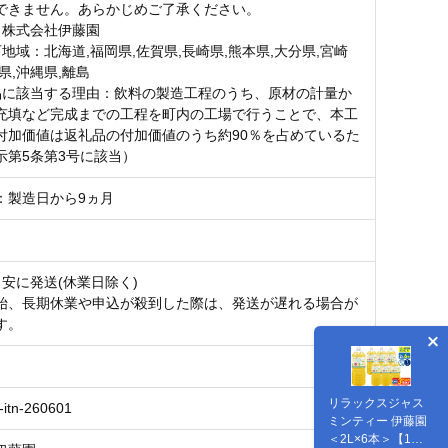
できません。あらかじめご了承ください。
：株式会社伊藤園
地域：北海道,福岡県,佐賀県,長崎県,熊本県,大分県,宮崎
県,沖縄県,離島
品に該当する理由：飲料の製造工程のうち、原材の計量か
充填など完成までの工程を町内の工場で行うことで、本工
付加価値は返礼品の付加価値のうち約90％を占めているた
示第5条第3号に該当）
：製造日から9ヵ月
目安に発送(休業日除く)
始、長期休業や申込が殺到した際は、発送が遅れる場合が
す。
リラックスジャス
-itn-260601
ミンティー 伊藤園
＜2L×6本＞【1ケ