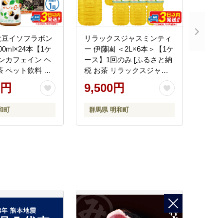
大豆イソフラボン
リラックスジャスミンティ
0ml×24本【1ケ
ー 伊藤園 ＜2L×6本＞【1ケ
ノンカフェイン ヘ
ース】1回のみ [ふるさと納
茶 ペット飲料 伊
税 お茶 リラックスジャス
め買い 箱買い]
ミンティー ペットボトル
0円
9,500円
国産 まとめ買い 伊藤園]
和町
群馬県 明和町