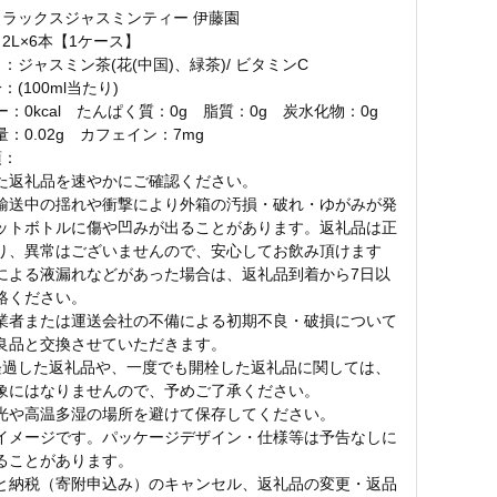
リラックスジャスミンティー 伊藤園
2L×6本【1ケース】
：ジャスミン茶(花(中国)、緑茶)/ ビタミンC
：(100ml当たり)
：0kcal たんぱく質：0g 脂質：0g 炭水化物：0g
：0.02g カフェイン：7mg
項：
た返礼品を速やかにご確認ください。
輸送中の揺れや衝撃により外箱の汚損・破れ・ゆがみが発
ットボトルに傷や凹みが出ることがあります。返礼品は正
り、異常はございませんので、安心してお飲み頂けます
による液漏れなどがあった場合は、返礼品到着から7日以
絡ください。
業者または運送会社の不備による初期不良・破損について
良品と交換させていただきます。
経過した返礼品や、一度でも開栓した返礼品に関しては、
象にはなりませんので、予めご了承ください。
光や高温多湿の場所を避けて保存してください。
イメージです。パッケージデザイン・仕様等は予告なしに
ることがあります。
と納税（寄附申込み）のキャンセル、返礼品の変更・返品