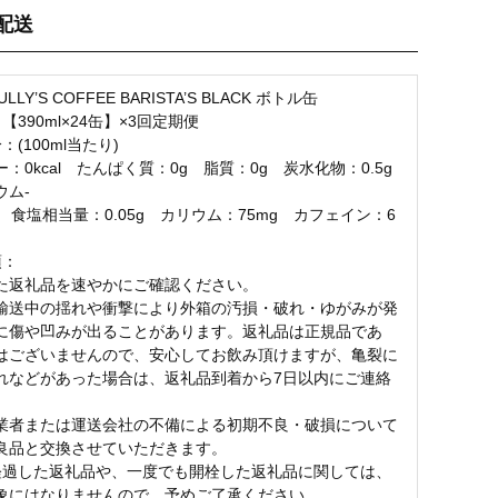
配送
お気に入り登録
LLY’S COFFEE BARISTA’S BLACK ボトル缶
【390ml×24缶】×3回定期便
：(100ml当たり)
：0kcal たんぱく質：0g 脂質：0g 炭水化物：0.5g
ム-
 食塩相当量：0.05g カリウム：75mg カフェイン：6
項：
た返礼品を速やかにご確認ください。
輸送中の揺れや衝撃により外箱の汚損・破れ・ゆがみが発
に傷や凹みが出ることがあります。返礼品は正規品であ
はございませんので、安心してお飲み頂けますが、亀裂に
れなどがあった場合は、返礼品到着から7日以内にご連絡
。
業者または運送会社の不備による初期不良・破損について
良品と交換させていただきます。
経過した返礼品や、一度でも開栓した返礼品に関しては、
象にはなりませんので、予めご了承ください。