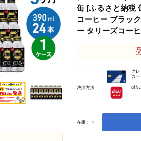
缶 [ふるさと納税
コーヒー ブラック
ー タリーズコーヒ
クレ
カー
d払
決済方法
在庫：
○