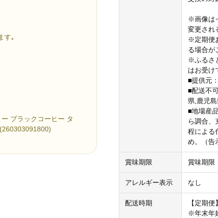
※画像は
変更され
ます｡
※定期便
る場合が
※ふるさ
はお受け
■提供元
■配送不可
県,鹿児島
■地場産
ヒー ブラックコーヒー タ
ら調合、
303091800)
程による
め。（告
賞味期限
賞味期限
アレルギー表示
なし
配送時期
【定期便
※年末年