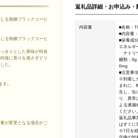
返礼品詳細・お申込み・
感じる無糖ブラックコーヒ
内容量
■名称：TU
■内容量：
感じる無糖ブラックコーヒ
■栄養成分
エネルギー
すっきりとした香味が特長
ナトリウ
粉砕後に香りを逃さずドリ
糖類：0g
ました。
0mg
■注意事
※到着し
ます｡
まれに、
生し、缶
り、異常
よる液漏
ください
返礼品事
容量が変更となる場合がご
はすぐに
※7日を
交換の対