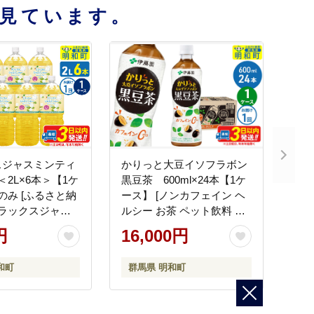
見ています。
スジャスミンティ
かりっと大豆イソフラボン
＜2L×6本＞【1ケ
黒豆茶 600ml×24本【1ケ
のみ [ふるさと納
ース】 [ノンカフェイン ヘ
リラックスジャス
ルシー お茶 ペット飲料 伊
 ペットボトル
藤園 まとめ買い 箱買い]
円
16,000円
め買い 伊藤園]
和町
群馬県 明和町