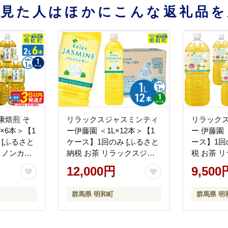
を見た人はほかにこんな返礼品を
康焙煎 そ
リラックスジャスミンティ
リラック
L×6本＞【1
ー伊藤園 ＜1L×12本＞【1
ー 伊藤園 
 [ふるさと
ケース】1回のみ [ふるさと
ース】1回
 ノンカフ
納税 お茶 リラックスジャ
税 お茶 
トル 国産
スミンティー ペットボトル
ミンティー
12,000円
9,500
園]
国産 伊藤園]
国産 まと
群馬県 明和町
群馬県 明