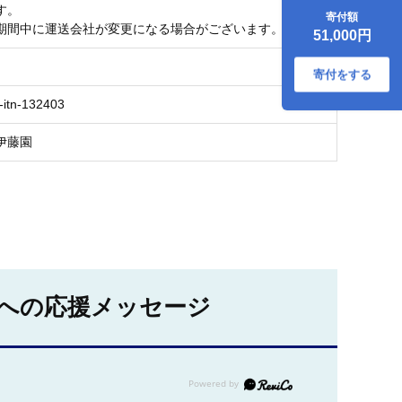
コーヒー）ＢＡＲ
す。
寄付額
ＩＳＴＡ’ＳＢＬＡ
期間中に運送会社が変更になる場合がございます。
51,000円
ＣＫ（バリスタズ
ブラック）【ホッ
ト＆コールド兼
寄付をする
用】390ml×24缶
-itn-132403
[ふるさと納税 缶コ
ーヒー コーヒー 珈
琲 ボトルコーヒー
伊藤園
ブラックコーヒー
タリーズ 伊藤園コ
ーヒー タリーズコ
ーヒーまとめ買い]
への応援メッセージ