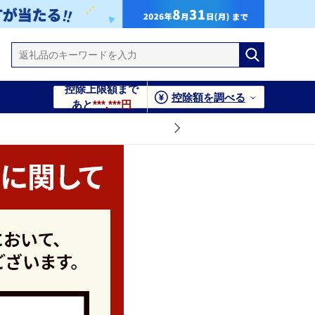
控除上限額まで
控除額を調べる
あと
***,***円