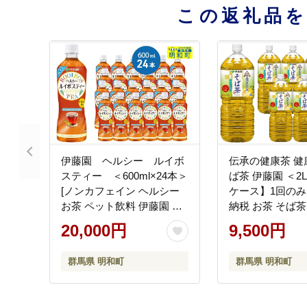
この返礼品
伊藤園 ヘルシー ルイボ
伝承の健康茶 健
スティー ＜600ml×24本＞
ば茶 伊藤園 ＜2
[ノンカフェイン ヘルシー
ケース】1回のみ
お茶 ペット飲料 伊藤園 ま
納税 お茶 そば茶
とめ買い 箱買い]
ェイン ペットボ
20,000円
9,500円
まとめ買い 伊藤
群馬県 明和町
群馬県 明和町