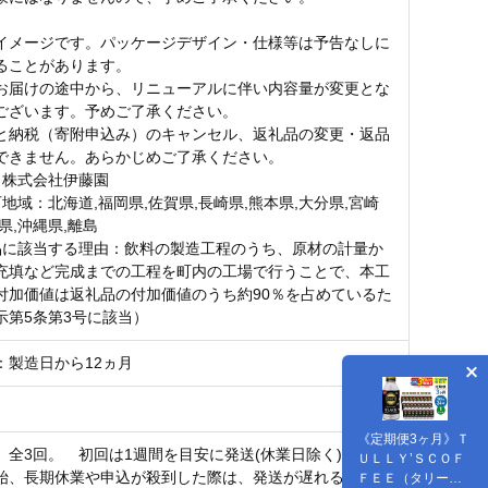
イメージです。パッケージデザイン・仕様等は予告なしに
ることがあります。
お届けの途中から、リニューアルに伴い内容量が変更とな
ございます。予めご了承ください。
と納税（寄附申込み）のキャンセル、返礼品の変更・返品
できません。あらかじめご了承ください。
：株式会社伊藤園
地域：北海道,福岡県,佐賀県,長崎県,熊本県,大分県,宮崎
県,沖縄県,離島
品に該当する理由：飲料の製造工程のうち、原材の計量か
充填など完成までの工程を町内の工場で行うことで、本工
付加価値は返礼品の付加価値のうち約90％を占めているた
示第5条第3号に該当）
：製造日から12ヵ月
《定期便3ヶ月》Ｔ
】全3回。 初回は1週間を目安に発送(休業日除く)
ＵＬＬＹ’ＳＣＯＦ
始、長期休業や申込が殺到した際は、発送が遅れる場合が
ＦＥＥ（タリーズ