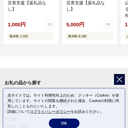
災害支援【返礼品な
災害支援【返礼品な
し】
し】
1,000円
5,000円
1
熊本県 八代市
熊本県 氷川町
お礼の品から探す
当サイトでは、サイト利便性向上のため、クッキー（Cookie）を使
ANAオリジナル
定期便
用しています。サイトの閲覧を継続された場合、Cookieの利用に同
酒
肉類
意したことものといたします。
加工食品
旅行・宿泊・体験
詳細については
プライバシーポリシー
をお読みください。
魚介類
麺類
OK
日用品・雑貨
野菜