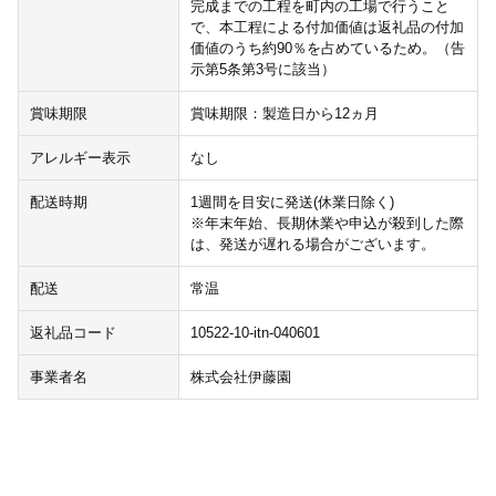
完成までの工程を町内の工場で行うこと
で、本工程による付加価値は返礼品の付加
価値のうち約90％を占めているため。（告
示第5条第3号に該当）
賞味期限
賞味期限：製造日から12ヵ月
アレルギー表示
なし
配送時期
1週間を目安に発送(休業日除く)
※年末年始、長期休業や申込が殺到した際
は、発送が遅れる場合がございます。
配送
常温
返礼品コード
10522-10-itn-040601
事業者名
株式会社伊藤園