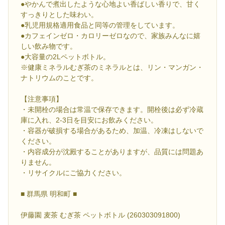
●やかんで煮出したような心地よい香ばしい香りで、甘く
すっきりとした味わい。
●乳児用規格適用食品と同等の管理をしています。
●カフェインゼロ・カロリーゼロなので、家族みんなに嬉
しい飲み物です。
●大容量の2Lペットボトル。
※健康ミネラルむぎ茶のミネラルとは、リン・マンガン・
ナトリウムのことです。
【注意事項】
・未開栓の場合は常温で保存できます。開栓後は必ず冷蔵
庫に入れ、2-3日を目安にお飲みください。
・容器が破損する場合があるため、加温、冷凍はしないで
ください。
・内容成分が沈殿することがありますが、品質には問題あ
りません。
・リサイクルにご協力ください。
■ 群馬県 明和町 ■
伊藤園 麦茶 むぎ茶 ペットボトル (260303091800)