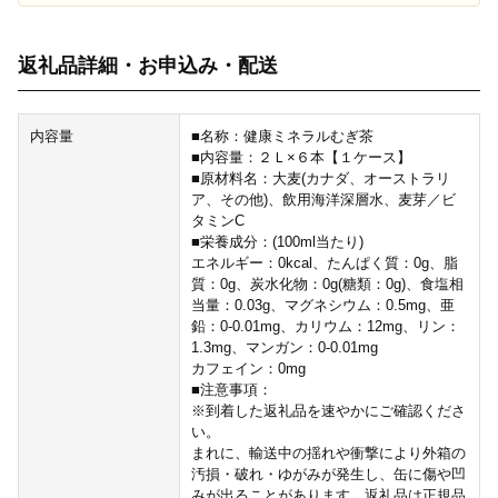
返礼品詳細・お申込み・配送
内容量
■名称：健康ミネラルむぎ茶
■内容量：２Ｌ×６本【１ケース】
■原材料名：大麦(カナダ、オーストラリ
ア、その他)、飲用海洋深層水、麦芽／ビ
タミンC
■栄養成分：(100ml当たり)
エネルギー：0kcal、たんぱく質：0g、脂
質：0g、炭水化物：0g(糖類：0g)、食塩相
当量：0.03g、マグネシウム：0.5mg、亜
鉛：0-0.01mg、カリウム：12mg、リン：
1.3mg、マンガン：0-0.01mg
カフェイン：0mg
■注意事項：
※到着した返礼品を速やかにご確認くださ
い。
まれに、輸送中の揺れや衝撃により外箱の
汚損・破れ・ゆがみが発生し、缶に傷や凹
みが出ることがあります。返礼品は正規品