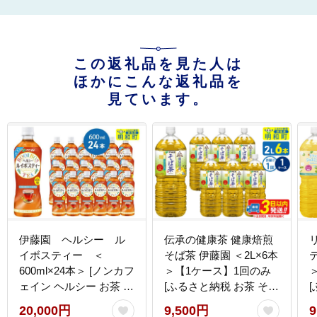
この返礼品を見た人は
ほかにこんな返礼品を
見ています。
伊藤園 ヘルシー ル
伝承の健康茶 健康焙煎
イボスティー ＜
そば茶 伊藤園 ＜2L×6本
600ml×24本＞ [ノンカフ
＞【1ケース】1回のみ
ェイン ヘルシー お茶 ペ
[ふるさと納税 お茶 そば
ット飲料 伊藤園 まとめ
茶 ノンカフェイン ペッ
20,000円
9,500円
9