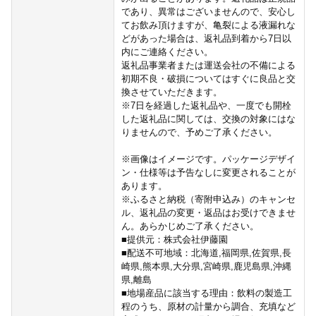
であり、異常はございませんので、安心し
てお飲み頂けますが、亀裂による液漏れな
どがあった場合は、返礼品到着から7日以
内にご連絡ください。
返礼品事業者または運送会社の不備による
初期不良・破損についてはすぐに良品と交
換させていただきます。
※7日を経過した返礼品や、一度でも開栓
した返礼品に関しては、交換の対象にはな
りませんので、予めご了承ください。
※画像はイメージです。パッケージデザイ
ン・仕様等は予告なしに変更されることが
あります。
※ふるさと納税（寄附申込み）のキャンセ
ル、返礼品の変更・返品はお受けできませ
ん。あらかじめご了承ください。
■提供元：株式会社伊藤園
■配送不可地域：北海道,福岡県,佐賀県,長
崎県,熊本県,大分県,宮崎県,鹿児島県,沖縄
県,離島
■地場産品に該当する理由：飲料の製造工
程のうち、原材の計量から調合、充填など