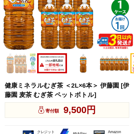
健康ミネラルむぎ茶 ＜2L×6本＞ 伊藤園 [伊
藤園 麦茶 むぎ茶 ペットボトル]
9,500円
寄付額
クレジット
Amazon
ANA Pay