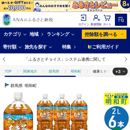
ログイン
新規登録
カート
カテゴリ
地域
ランキング
控除額を調べる
寄付額
旅先を探す
特集
ご利用ガイド
「ふるさとチョイス」システム連携に関して
+3
TOP
関東地方
群馬県
明和町
健康ミネラルむぎ茶 ＜2L
TOP
飲料（酒以外）
健康ミネラルむぎ茶 ＜2L×6本＞ 伊藤園 [伊藤
群馬県
明和町
TOP
飲料（酒以外）
ソフトドリンク
健康ミネラルむぎ茶 ＜2
TOP
飲料（酒以外）
ソフトドリンク
お茶
健康ミネラ