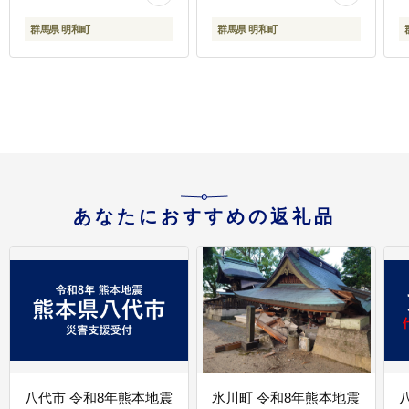
買い 箱買い]
トボトル 国産 まとめ買
い 伊藤園]
群馬県 明和町
群馬県 明和町
あなたにおすすめの返礼品
八代市 令和8年熊本地震
氷川町 令和8年熊本地震