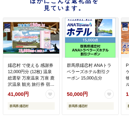
ほかにこんな返礼品を
見ています。
嬬恋村 で使える 感謝券
群馬県嬬恋村 ANAトラ
P
12,000円分 (12枚) 温泉
ベラーズホテル割引ク
総選挙 万座温泉 万座 鹿
ーポン 15,000点分
沢温泉 観光 旅行券 宿泊
券 宿泊補助券 旅行 温泉
41,000円
50,000円
1
スキー ペンション ホテ
菓
ル 旅館 トラベル 父の日
群馬県 嬬恋村
群馬県 嬬恋村
母の日 敬老の日 浅間高
原 鹿沢 バラギ 北軽井沢
エリア 関東 12000円 ク
ーポン チケット 国内旅