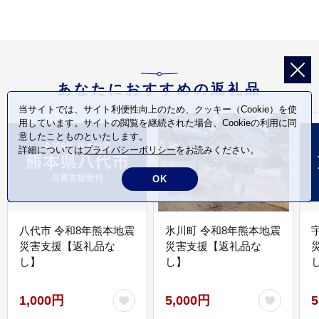
行 お泊り 日帰り 観光地
応援 [AO005tu]
あなたにおすすめの返礼品
当サイトでは、サイト利便性向上のため、クッキー（Cookie）を使
用しています。サイトの閲覧を継続された場合、Cookieの利用に同
意したことものといたします。
詳細については
プライバシーポリシー
をお読みください。
OK
八代市 令和8年熊本地震
氷川町 令和8年熊本地震
災害支援【返礼品な
災害支援【返礼品な
し】
し】
し
1,000円
5,000円
5