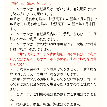
て寄付をお願いいたします。
３：クーポンは、有効期限がございます。有効期限はお申
し込み月によって変わります。
■1月から6月お申し込み（決済完了）→ 翌年７月末日まで
■7月から12月お申し込み（決済完了）→ 翌々年１月末日
まで
４：クーポンは、有効期限内の「ご予約」ならびに「ご宿
泊」へのみご利用いただけます。
５：クーポンは、予約時のみ利用可能です。現地での精算
にはご利用いただけません。
６：ご旅行代金がクーポン券面額を下回る場合は、ご利用
いただけません。必ずクーポン券面額以上のご旅行をお選
びください。
７：予約成立後のクーポン適用はできません。一度予約を
取り消したうえ、再度ご予約をお願いします。
（満席・満室のためお取り直しができない場合や、同一内
容でもご旅行代金が異なる場合がありますのでご注意くだ
さい。）
８：当クーポンご利用の際は他の割引のご利用はできませ
ん。
９：払い戻し、換金、転売、譲渡はできません。