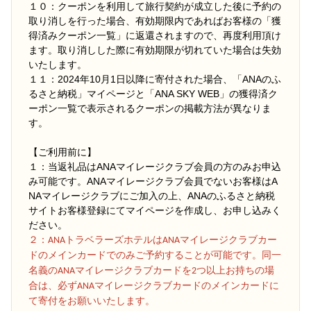
１０：クーポンを利用して旅行契約が成立した後に予約の
取り消しを行った場合、有効期限内であればお客様の「獲
得済みクーポン一覧」に返還されますので、再度利用頂け
ます。取り消しした際に有効期限が切れていた場合は失効
いたします。
１１：2024年10月1日以降に寄付された場合、「ANAのふ
るさと納税」マイページと「ANA SKY WEB」の獲得済ク
ーポン一覧で表示されるクーポンの掲載方法が異なりま
す。
【ご利用前に】
１：当返礼品はANAマイレージクラブ会員の方のみお申込
み可能です。ANAマイレージクラブ会員でないお客様はA
NAマイレージクラブにご加入の上、ANAのふるさと納税
サイトお客様登録にてマイページを作成し、お申し込みく
ださい。
２
：ANAトラベラーズホテルはANAマイレージクラブカー
ドのメインカードでのみご予約することが可能です。同一
名義のANAマイレージクラブカードを2つ以上お持ちの場
合は、必ずANAマイレージクラブカードのメインカードに
て寄付をお願いいたします。