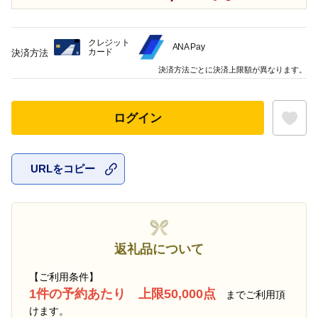
クレジット
ANA Pay
カード
決済方法
決済方法ごとに決済上限額が異なります。
ログイン
URLをコピー
お気に入
返礼品について
【ご利用条件】
1件の予約あたり 上限50,000点
までご利用頂
けます。