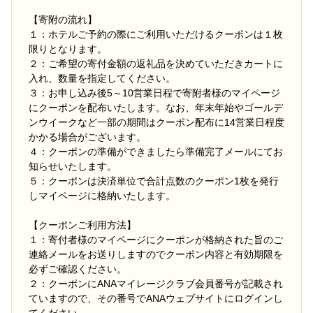
【寄附の流れ】
１：ホテルご予約の際にご利用いただけるクーポンは１枚
限りとなります。
２：ご希望の寄付金額の返礼品を決めていただきカートに
入れ、数量を指定してください。
３：お申し込み後5～10営業日程で寄附者様のマイページ
にクーポンを配布いたします。なお、年末年始やゴールデ
ンウイークなど一部の期間はクーポン配布に14営業日程度
かかる場合がございます。
４：クーポンの準備ができましたら準備完了メールにてお
知らせいたします。
５：クーポンは決済単位で合計点数のクーポン1枚を発行
しマイページに格納いたします。
【クーポンご利用方法】
１：寄付者様のマイページにクーポンが格納された旨のご
連絡メールをお送りしますのでクーポン内容と有効期限を
必ずご確認ください。
２：クーポンにANAマイレージクラブ会員番号が記載され
ていますので、その番号でANAウェブサイトにログインし