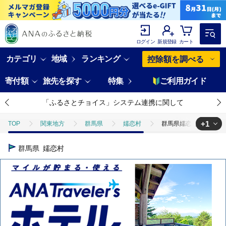
ログイン
新規登録
カート
カテゴリ
地域
ランキング
控除額を調べる
寄付額
旅先を探す
特集
ご利用ガイド
「ふるさとチョイス」システム連携に関して
+1
TOP
関東地方
群馬県
嬬恋村
群馬県嬬恋村 ANAトラ
TOP
ANAオリジナル
ANA関連返礼品
ホテルクーポン
群馬県
嬬恋村