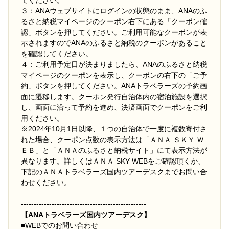
てください。
３：ANAウェブサイトにログインの状態のまま、ANAのふ
るさと納税マイページのクーポン右下にある「クーポン確
認」ボタンを押してください。ご利用可能なクーポンが表
示されますのでANAのふるさと納税のクーポンがあること
を確認してください。
４：ご利用予定日が決まりましたら、ANAのふるさと納税
マイページのクーポンを表示し、クーポンの右下の「ご予
約」ボタンを押してください。ANAトラベラーズの予約画
面に遷移します。クーポン発行自治体内の宿泊施設を選択
し、画面に沿って予約を進め、決済画面でクーポンをご利
用ください。
※2024年10月1日以降、１つの自治体で一度に複数寄付さ
れた場合、クーポン点数の表示方法は「ＡＮＡ ＳＫＹ Ｗ
ＥＢ」と「ＡＮＡのふるさと納税サイト」にて表示方法が
異なります。詳しくはＡＮＡ SKY WEBをご確認頂くか、
下記のＡＮＡトラベラーズ国内ツアーデスクまでお問い合
わせください。
-------------------------------------------------
【ANAトラベラーズ国内ツアーデスク】
■
WEBでのお問い合わせ