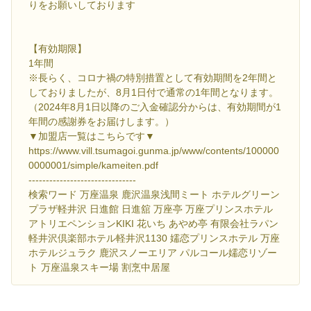
りをお願いしております
【有効期限】
1年間
※長らく、コロナ禍の特別措置として有効期間を2年間と
しておりましたが、8月1日付で通常の1年間となります。
（2024年8月1日以降のご入金確認分からは、有効期間が1
年間の感謝券をお届けします。）
▼加盟店一覧はこちらです▼
https://www.vill.tsumagoi.gunma.jp/www/contents/100000
0000001/simple/kameiten.pdf
-------------------------------
検索ワード 万座温泉 鹿沢温泉浅間ミート ホテルグリーン
プラザ軽井沢 日進館 日進舘 万座亭 万座プリンスホテル
アトリエペンションKIKI 花いち あやめ亭 有限会社ラパン
軽井沢倶楽部ホテル軽井沢1130 嬬恋プリンスホテル 万座
ホテルジュラク 鹿沢スノーエリア パルコール嬬恋リゾー
ト 万座温泉スキー場 割烹中居屋