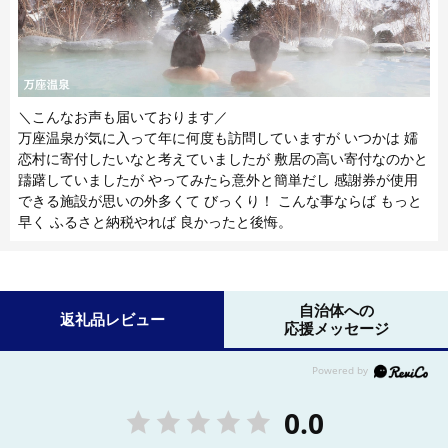
＼こんなお声も届いております／
万座温泉が気に入って年に何度も訪問していますが いつかは 嬬
恋村に寄付したいなと考えていましたが 敷居の高い寄付なのかと
躊躇していましたが やってみたら意外と簡単だし 感謝券が使用
できる施設が思いの外多くて びっくり！ こんな事ならば もっと
早く ふるさと納税やれば 良かったと後悔。
自治体への
返礼品レビュー
応援メッセージ
0.0