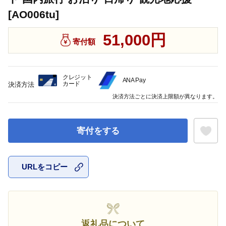
[AO006tu]
51,000円
寄付額
クレジット
ANA Pay
カード
決済方法
決済方法ごとに決済上限額が異なります。
寄付をする
URLをコピー
お気に入
返礼品について