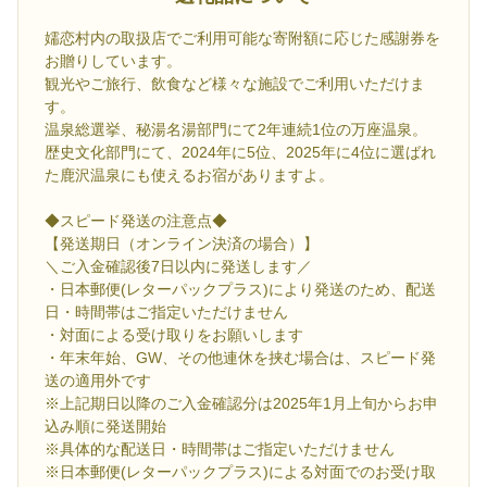
嬬恋村内の取扱店でご利用可能な寄附額に応じた感謝券を
お贈りしています。
観光やご旅行、飲食など様々な施設でご利用いただけま
す。
温泉総選挙、秘湯名湯部門にて2年連続1位の万座温泉。
歴史文化部門にて、2024年に5位、2025年に4位に選ばれ
た鹿沢温泉にも使えるお宿がありますよ。
◆スピード発送の注意点◆
【発送期日（オンライン決済の場合）】
＼ご入金確認後7日以内に発送します／
・日本郵便(レターパックプラス)により発送のため、配送
日・時間帯はご指定いただけません
・対面による受け取りをお願いします
・年末年始、GW、その他連休を挟む場合は、スピード発
送の適用外です
※上記期日以降のご入金確認分は2025年1月上旬からお申
込み順に発送開始
※具体的な配送日・時間帯はご指定いただけません
※日本郵便(レターパックプラス)による対面でのお受け取