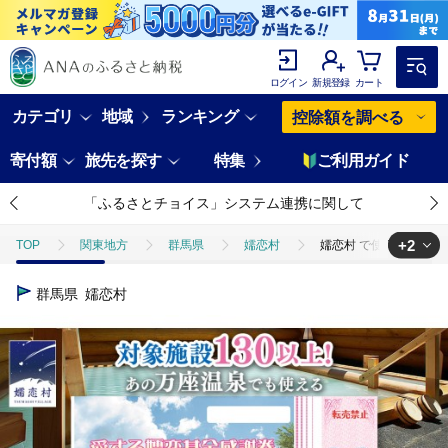
ログイン
新規登録
カート
カテゴリ
地域
ランキング
控除額を調べる
寄付額
旅先を探す
特集
ご利用ガイド
「ふるさとチョイス」システム連携に関して
+2
TOP
関東地方
群馬県
嬬恋村
嬬恋村 で使える 感謝券1
TOP
旅行・宿泊・体験
宿泊券
嬬恋村 で使える 感謝券15,0
群馬県
嬬恋村
TOP
旅行・宿泊・体験
体験チケット
その他体験チケット