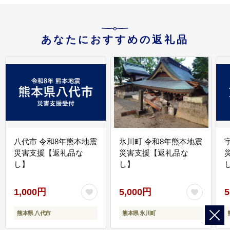
あなたにおすすめの返礼品
八代市 令和8年熊本地震
氷川町 令和8年熊本地震
災害支援【返礼品な
災害支援【返礼品な
し】
し】
し
1,000円
5,000円
5
熊本県 八代市
熊本県 氷川町