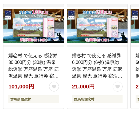
嬬恋村 で使える 感謝券
嬬恋村 で使える 感謝券
30,000円分 (30枚) 温泉
6,000円分 (6枚) 温泉総
6
総選挙 万座温泉 万座 鹿
選挙 万座温泉 万座 鹿沢
沢温泉 観光 旅行券 宿泊
温泉 観光 旅行券 宿泊券
券 宿泊補助券 旅行 温泉
宿泊補助券 旅行 温泉 ス
101,000円
21,000円
2
スキー ペンション ホテ
キー ペンション ホテル
ル 旅館 トラベル 父の日
旅館 トラベル 父の日 母
群馬県 嬬恋村
群馬県 嬬恋村
母の日 敬老の日 浅間高
の日 敬老の日 浅間高原
原 鹿沢 バラギ 北軽井沢
鹿沢 バラギ 北軽井沢 エ
エリア 関東 30000円 ク
リア 関東 6000円 クー
エ
ーポン チケット 国内旅
ポン チケット 国内旅行
行 お泊り 日帰り 観光地
お泊り 日帰り 観光地応
応援 [AO007tu]
援 [AO003tu]
応