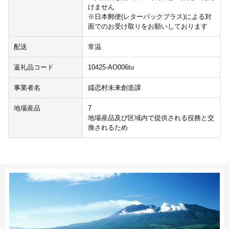
けません
※日本郵便(レターパックプラス)による対
面でのお受け取りをお願いしております
配送
常温
返礼品コード
10425-AO006tu
事業者名
嬬恋村未来創造課
地場産品
7
地場産品及び区域内で提供される役務と交
換されるため