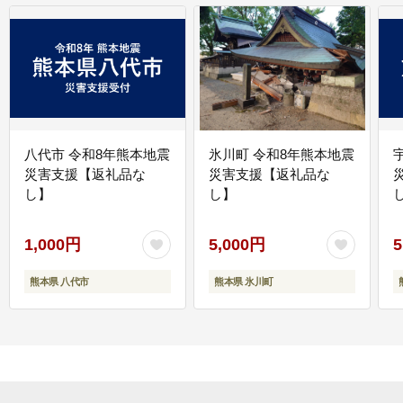
八代市 令和8年熊本地震
氷川町 令和8年熊本地震
災害支援【返礼品な
災害支援【返礼品な
し】
し】
し
1,000円
5,000円
5
熊本県 八代市
熊本県 氷川町