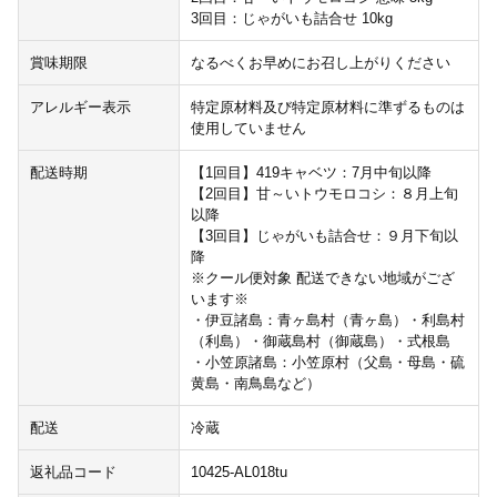
3回目：じゃがいも詰合せ 10kg
賞味期限
なるべくお早めにお召し上がりください
アレルギー表示
特定原材料及び特定原材料に準ずるものは
使用していません
配送時期
【1回目】419キャベツ：7月中旬以降
【2回目】甘～いトウモロコシ：８月上旬
以降
【3回目】じゃがいも詰合せ：９月下旬以
降
※クール便対象 配送できない地域がござ
います※
・伊豆諸島：青ヶ島村（青ヶ島）・利島村
（利島）・御蔵島村（御蔵島）・式根島
・小笠原諸島：小笠原村（父島・母島・硫
黄島・南鳥島など）
配送
冷蔵
返礼品コード
10425-AL018tu