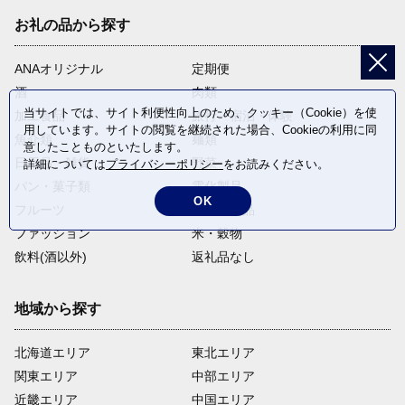
お礼の品から探す
ANAオリジナル
定期便
酒
肉類
当サイトでは、サイト利便性向上のため、クッキー（Cookie）を使
加工食品
旅行・宿泊・体験
用しています。サイトの閲覧を継続された場合、Cookieの利用に同
魚介類
麺類
意したことものといたします。
日用品・雑貨
野菜
詳細については
プライバシーポリシー
をお読みください。
パン・菓子類
電化製品
OK
フルーツ
卵・乳製品
ファッション
米・穀物
飲料(酒以外)
返礼品なし
地域から探す
北海道エリア
東北エリア
関東エリア
中部エリア
近畿エリア
中国エリア