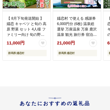
【 8月下旬発送開始 】
嬬恋村 で使える 感謝券
嬬恋 キャベツ と旬の 高
6,000円分 (6枚) 温泉総
原 野菜 セット 4人様 フ
選挙 万座温泉 万座 鹿沢
ァミリー向け 旬の野菜
温泉 観光 旅行券 宿泊券
先行予約 きゃべつ 群馬
宿泊補助券 旅行 温泉 ス
11,000円
21,000円
6
419 嬬恋キャベツ 産地
キー ペンション ホテル
直送 詰め合わせ アソー
旅館 トラベル 父の日 母
約
群馬県 嬬恋村
群馬県 嬬恋村
ト [AK002tu]
の日 敬老の日 浅間高原
[
鹿沢 バラギ 北軽井沢 エ
リア 関東 6000円 クー
ポン チケット 国内旅行
お泊り 日帰り 観光地応
援 [AO003tu]
あなたにおすすめの返礼品