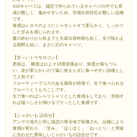
419キャベツは、嬬恋で作られているキャベツの中でも育
成が難しく、傷みやすいため、市場出荷対応が難しい品種
です。
食感はレタスのようにシャキシャキで柔らかく、しっかり
した甘みを感じられます。
夏の終わりから秋までと生産出荷時期も短く、生で味わえ
る期間も短い、まさに幻のキャベツ。
【甘～いトウモロコシ】
恵味は、 糖度はおよそ18度前後あり、鮮度が落ちづら
い、皮が柔らかいので歯に挟まらずに食べやすい品種とし
て人気です。
フルーティーでコクのある風味が特徴で、生で食べられる
フルーツとうもろこしです。
生で食べればシャリシャリとした食感をしており、加熱す
れば瑞々しさが弾けるプチッとした食感です。
【じゃがいも 詰合せ】
アンデス地方と同じ嬬恋の寒冷地で収穫され、品種により
食感が変わり、「甘み」「ほくほく」「ねっとり」と用途
に合わせた美味しいじゃがいもの詰合せです。