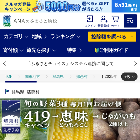
ログイン
新規登録
カート
カテゴリ
地域
ランキング
控除額を調べる
寄付額
旅先を探す
特集
ご利用ガイド
「ふるさとチョイス」システム連携に関して
+5
TOP
関東地方
群馬県
嬬恋村
【 2025年 7月 発送
TOP
野菜
【 2025年 7月 発送開始 】 《3か月定期便》旬の野菜3
群馬県
嬬恋村
TOP
野菜
じゃがいも
【 2025年 7月 発送開始 】 《3か
TOP
野菜
とうもろこし
【 2025年 7月 発送開始 】 《
TOP
野菜
ほかの野菜
【 2025年 7月 発送開始 】 《3か
TOP
定期便
【 2025年 7月 発送開始 】 《3か月定期便》旬の野菜