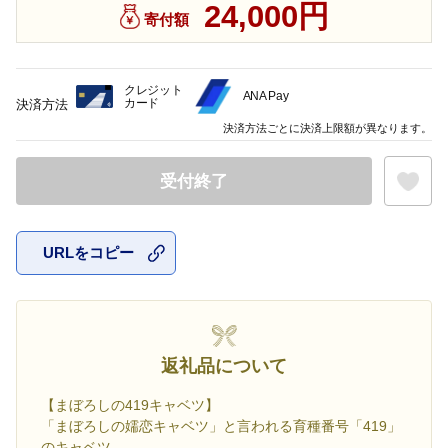
24,000円
寄付額
クレジット
ANA Pay
カード
決済方法
決済方法ごとに決済上限額が異なります。
受付終了
URLをコピー
お気に入
返礼品について
【まぼろしの419キャベツ】
「まぼろしの嬬恋キャベツ」と言われる育種番号「419」
のキャベツ。