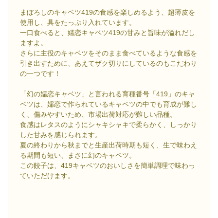
まぼろしのキャベツ419の食感を楽しめるよう、超薄皮を
使用し、具をたっぷり入れています。
一口食べると、嬬恋キャベツ419の甘みと旨味が溢れだし
ますよ。
さらに主役のキャベツをそのまま食べているような食感を
引き出すために、あえてザク切りにしているのもこだわり
の一つです！
「幻の嬬恋キャベツ」と言われる育種番号「419」のキャ
ベツは、嬬恋で作られているキャベツの中でも育成が難し
く、傷みやすいため、市場出荷対応が難しい品種。
食感はレタスのようにシャキシャキで柔らかく、しっかり
した甘みを感じられます。
夏の終わりから秋までと生産出荷時期も短く、生で味わえ
る期間も短い、まさに幻のキャベツ。
この餃子は、419キャベツのおいしさを簡単調理で味わっ
ていただけます。