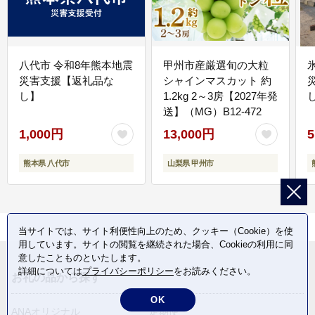
八代市 令和8年熊本地震
甲州市産厳選旬の大粒
災害支援【返礼品な
シャインマスカット 約
し】
1.2kg 2～3房【2027年発
送】（MG）B12-472
1,000円
13,000円
5
熊本県 八代市
山梨県 甲州市
当サイトでは、サイト利便性向上のため、クッキー（Cookie）を使
用しています。サイトの閲覧を継続された場合、Cookieの利用に同
意したことものといたします。
詳細については
プライバシーポリシー
をお読みください。
お礼の品から探す
OK
ANAオリジナル
定期便