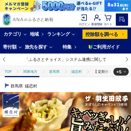
ログイン
新規登録
カート
カテゴリ
地域
ランキング
控除額を調べる
寄付額
旅先を探す
特集
ご利用ガイド
「ふるさとチョイス」システム連携に関して
+5
TOP
関東地方
群馬県
嬬恋村
【 定期便 隔月2回 】 ま
TOP
野菜
【 定期便 隔月2回 】 まぼろしのキャベツ419使用 ザ・羽生田餃
群馬県
嬬恋村
TOP
野菜
ほかの野菜
【 定期便 隔月2回 】 まぼろしのキャベツ4
TOP
定期便
【 定期便 隔月2回 】 まぼろしのキャベツ419使用 ザ・羽生田
TOP
定期便
ほかの定期便
【 定期便 隔月2回 】 まぼろしのキャ
TOP
加工食品
【 定期便 隔月2回 】 まぼろしのキャベツ419使用 ザ・羽生