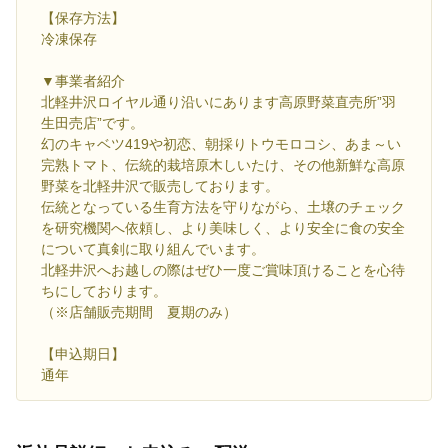
【保存方法】
冷凍保存
▼事業者紹介
北軽井沢ロイヤル通り沿いにあります高原野菜直売所”羽
生田売店”です。
幻のキャベツ419や初恋、朝採りトウモロコシ、あま～い
完熟トマト、伝統的栽培原木しいたけ、その他新鮮な高原
野菜を北軽井沢で販売しております。
伝統となっている生育方法を守りながら、土壌のチェック
を研究機関へ依頼し、より美味しく、より安全に食の安全
について真剣に取り組んでいます。
北軽井沢へお越しの際はぜひ一度ご賞味頂けることを心待
ちにしております。
（※店舗販売期間 夏期のみ）
【申込期日】
通年