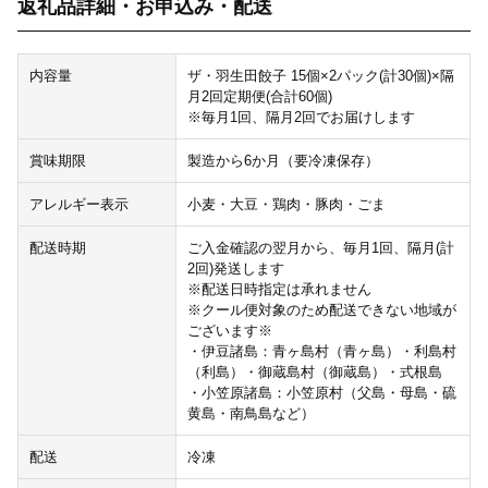
返礼品詳細・お申込み・配送
内容量
ザ・羽生田餃子 15個×2パック(計30個)×隔
月2回定期便(合計60個)
※毎月1回、隔月2回でお届けします
賞味期限
製造から6か月（要冷凍保存）
アレルギー表示
小麦・大豆・鶏肉・豚肉・ごま
配送時期
ご入金確認の翌月から、毎月1回、隔月(計
2回)発送します
※配送日時指定は承れません
※クール便対象のため配送できない地域が
ございます※
・伊豆諸島：青ヶ島村（青ヶ島）・利島村
（利島）・御蔵島村（御蔵島）・式根島
・小笠原諸島：小笠原村（父島・母島・硫
黄島・南鳥島など）
配送
冷凍