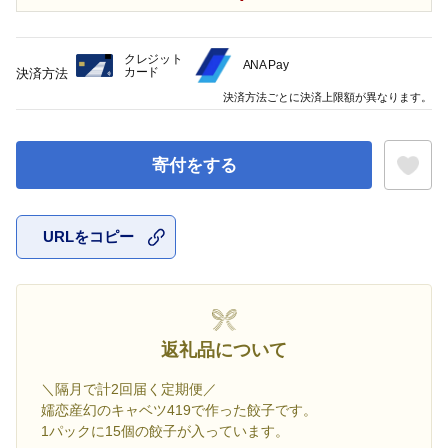
クレジット
ANA Pay
カード
決済方法
決済方法ごとに決済上限額が異なります。
寄付をする
URLをコピー
お気に入
返礼品について
＼隔月で計2回届く定期便／
嬬恋産幻のキャベツ419で作った餃子です。
1パックに15個の餃子が入っています。