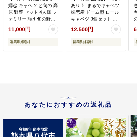
嬬恋 キャベツ と旬の 高
あり 》 まるでキャベツ
原 野菜 セット 4人様 フ
嬬恋産 ドーム型 ロール
ァミリー向け 旬の野菜
キャベツ 3個セット 訳
先行予約 きゃべつ 群馬
あり商品 フードロス レ
11,000円
12,500円
6
419 嬬恋キャベツ 産地
トルト レンチン レンジ
直送 詰め合わせ アソー
食べ比べ おかず 温める
約
群馬県 嬬恋村
群馬県 嬬恋村
ト [AK002tu]
だけ 長期保存可 災害対
[
策 ローリングストック
非常食 防災 キャンプ 詰
め合わせ 牛肉 洋食
[AH042tu]
あなたにおすすめの返礼品