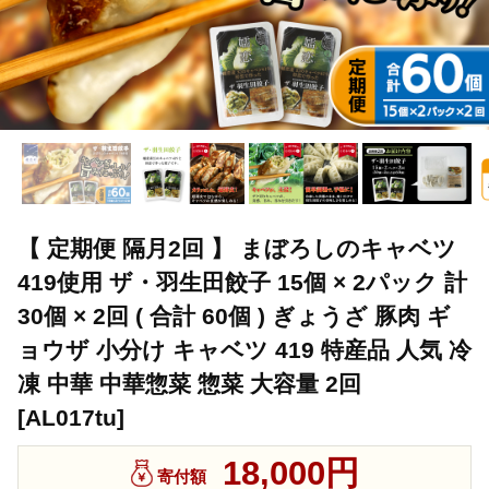
【 定期便 隔月2回 】 まぼろしのキャベツ
419使用 ザ・羽生田餃子 15個 × 2パック 計
30個 × 2回 ( 合計 60個 ) ぎょうざ 豚肉 ギ
ョウザ 小分け キャベツ 419 特産品 人気 冷
凍 中華 中華惣菜 惣菜 大容量 2回
[AL017tu]
18,000円
寄付額