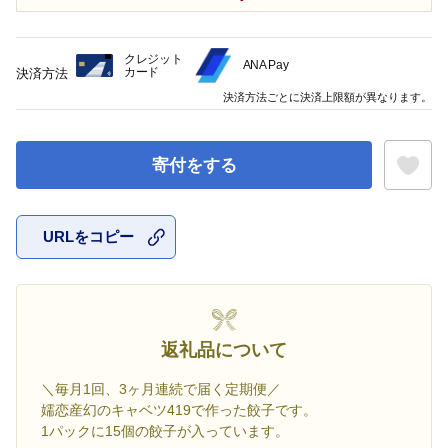
クレジット
ANA Pay
カード
決済方法
決済方法ごとに決済上限額が異なります。
寄付をする
URLをコピー
お気に入
返礼品について
＼毎月1回、3ヶ月連続で届く定期便／
嬬恋産幻のキャベツ419で作った餃子です。
1パックに15個の餃子が入っています。