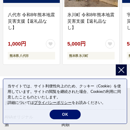
八代市 令和8年熊本地震
氷川町 令和8年熊本地震
災害支援【返礼品な
災害支援【返礼品な
し】
し】
し
1,000円
5,000円
5
熊本県 八代市
熊本県 氷川町
当サイトでは、サイト利便性向上のため、クッキー（Cookie）を使
用しています。サイトの閲覧を継続された場合、Cookieの利用に同
意したことものといたします。
詳細については
プライバシーポリシー
をお読みください。
お礼の品から探す
OK
ANAオリジナル
定期便
酒
肉類