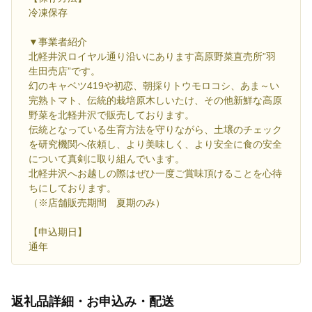
冷凍保存
▼事業者紹介
北軽井沢ロイヤル通り沿いにあります高原野菜直売所”羽
生田売店”です。
幻のキャベツ419や初恋、朝採りトウモロコシ、あま～い
完熟トマト、伝統的栽培原木しいたけ、その他新鮮な高原
野菜を北軽井沢で販売しております。
伝統となっている生育方法を守りながら、土壌のチェック
を研究機関へ依頼し、より美味しく、より安全に食の安全
について真剣に取り組んでいます。
北軽井沢へお越しの際はぜひ一度ご賞味頂けることを心待
ちにしております。
（※店舗販売期間 夏期のみ）
【申込期日】
通年
返礼品詳細・お申込み・配送