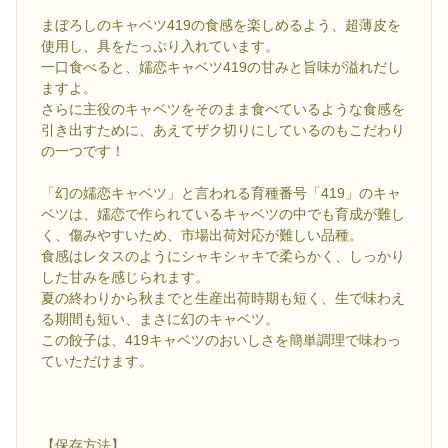
まぼろしのキャベツ419の食感を楽しめるよう、超薄皮を
使用し、具をたっぷり入れています。
一口食べると、嬬恋キャベツ419の甘みと旨味が溢れだし
ますよ。
さらに主役のキャベツをそのまま食べているような食感を
引き出すために、あえてザク切りにしているのもこだわり
の一つです！
「幻の嬬恋キャベツ」と言われる育種番号「419」のキャ
ベツは、嬬恋で作られているキャベツの中でも育成が難し
く、傷みやすいため、市場出荷対応が難しい品種。
食感はレタスのようにシャキシャキで柔らかく、しっかり
した甘みを感じられます。
夏の終わりから秋までと生産出荷時期も短く、生で味わえ
る期間も短い、まさに幻のキャベツ。
この餃子は、419キャベツのおいしさを簡単調理で味わっ
ていただけます。
【保存方法】