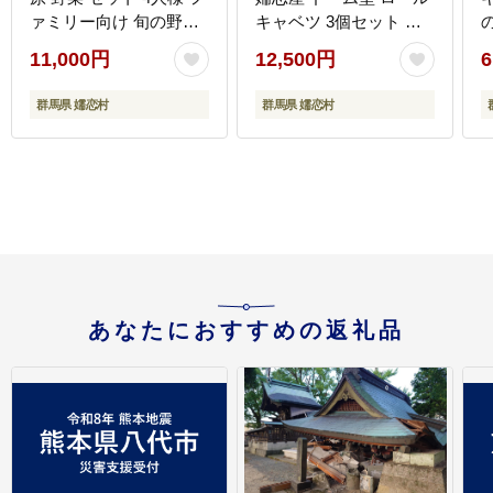
ァミリー向け 旬の野菜
キャベツ 3個セット 訳
先行予約 きゃべつ 群馬
あり商品 フードロス レ
11,000円
12,500円
6
419 嬬恋キャベツ 産地
トルト レンチン レンジ
直送 詰め合わせ アソー
食べ比べ おかず 温める
約
群馬県 嬬恋村
群馬県 嬬恋村
ト [AK002tu]
だけ 長期保存可 災害対
[
策 ローリングストック
非常食 防災 キャンプ 詰
め合わせ 牛肉 洋食
[AH042tu]
あなたにおすすめの返礼品