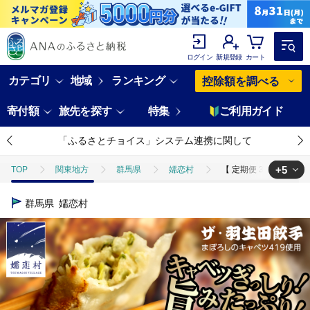
ログイン
新規登録
カート
カテゴリ
地域
ランキング
控除額を調べる
寄付額
旅先を探す
特集
ご利用ガイド
「ふるさとチョイス」システム連携に関して
+5
TOP
関東地方
群馬県
嬬恋村
【 定期便 3ヶ月 】 まぼ
TOP
野菜
【 定期便 3ヶ月 】 まぼろしのキャベツ419使用 ザ・羽生田餃子 
群馬県
嬬恋村
TOP
野菜
ほかの野菜
【 定期便 3ヶ月 】 まぼろしのキャベツ41
TOP
定期便
【 定期便 3ヶ月 】 まぼろしのキャベツ419使用 ザ・羽生田餃
TOP
定期便
ほかの定期便
【 定期便 3ヶ月 】 まぼろしのキャベ
TOP
加工食品
【 定期便 3ヶ月 】 まぼろしのキャベツ419使用 ザ・羽生田