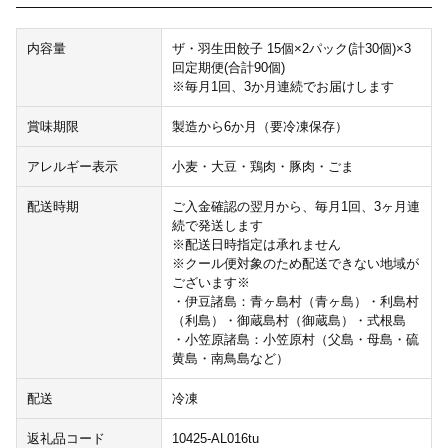
内容量
ザ・羽生田餃子 15個×2パック(計30個)×3
回定期便(合計90個)
※毎月1回、3か月連続でお届けします
賞味期限
製造から6か月（要冷凍保存）
アレルギー表示
小麦・大豆・鶏肉・豚肉・ごま
配送時期
ご入金確認の翌月から、毎月1回、3ヶ月連
続で発送します
※配送日時指定は承れません
※クール便対象のため配送できない地域が
ございます※
・伊豆諸島：青ヶ島村（青ヶ島）・利島村
（利島）・御蔵島村（御蔵島）・式根島
・小笠原諸島：小笠原村（父島・母島・硫
黄島・南鳥島など）
配送
冷凍
返礼品コード
10425-AL016tu