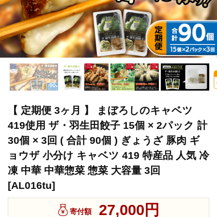
【 定期便 3ヶ月 】 まぼろしのキャベツ
419使用 ザ・羽生田餃子 15個 × 2パック 計
30個 × 3回 ( 合計 90個 ) ぎょうざ 豚肉 ギ
ョウザ 小分け キャベツ 419 特産品 人気 冷
凍 中華 中華惣菜 惣菜 大容量 3回
[AL016tu]
27,000円
寄付額