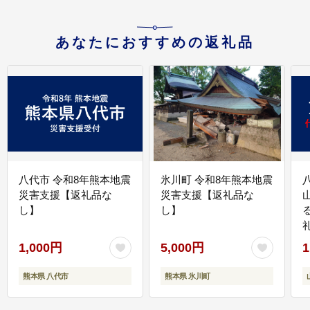
あなたにおすすめの返礼品
八代市 令和8年熊本地震
氷川町 令和8年熊本地震
災害支援【返礼品な
災害支援【返礼品な
し】
し】
1,000円
5,000円
1
熊本県 八代市
熊本県 氷川町