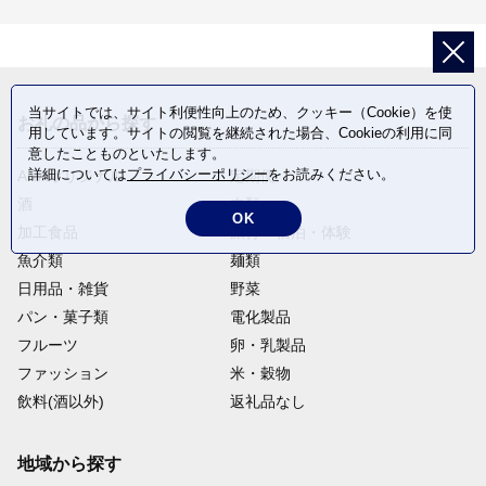
当サイトでは、サイト利便性向上のため、クッキー（Cookie）を使
お礼の品から探す
用しています。サイトの閲覧を継続された場合、Cookieの利用に同
意したことものといたします。
詳細については
プライバシーポリシー
をお読みください。
ANAオリジナル
定期便
酒
肉類
OK
加工食品
旅行・宿泊・体験
魚介類
麺類
日用品・雑貨
野菜
パン・菓子類
電化製品
フルーツ
卵・乳製品
ファッション
米・穀物
飲料(酒以外)
返礼品なし
地域から探す