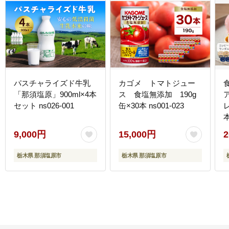
パスチャライズド牛乳
カゴメ トマトジュー
「那須塩原」900ml×4本
ス 食塩無添加 190g
セット ns026-001
缶×30本 ns001-023
本
1
9,000円
15,000円
2
栃木県 那須塩原市
栃木県 那須塩原市