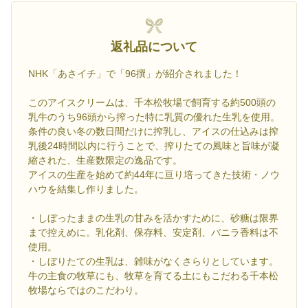
返礼品について
NHK「あさイチ」で「96撰」が紹介されました！
このアイスクリームは、千本松牧場で飼育する約500頭の
乳牛のうち96頭から搾った特に乳質の優れた生乳を使用。
条件の良い冬の数日間だけに搾乳し、アイスの仕込みは搾
乳後24時間以内に行うことで、搾りたての風味と旨味が凝
縮された、生産数限定の逸品です。
アイスの生産を始めて約44年に亘り培ってきた技術・ノウ
ハウを結集し作りました。
・しぼったままの生乳の甘みを活かすために、砂糖は限界
まで控えめに。乳化剤、保存料、安定剤、バニラ香料は不
使用。
・しぼりたての生乳は、雑味がなくさらりとしています。
牛の主食の牧草にも、牧草を育てる土にもこだわる千本松
牧場ならではのこだわり。