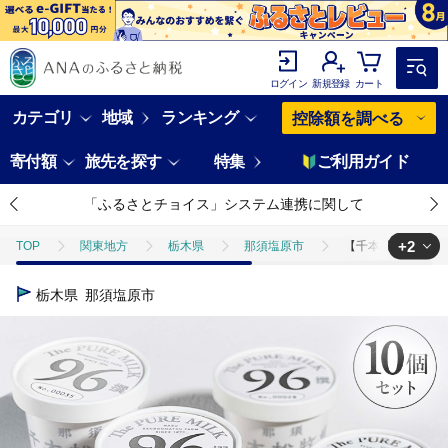
ログイン
新規登録
カート
カテゴリ
地域
ランキング
控除額を調べる
寄付額
旅先を探す
特集
ご利用ガイド
「ふるさとチョイス」システム連携に関して
+2
TOP
関東地方
栃木県
那須塩原市
【千本松牧場】96撰 
TOP
卵・乳製品
【千本松牧場】96撰 10個セット 【TVで紹介されました
栃木県
那須塩原市
TOP
卵・乳製品
アイスクリーム
【千本松牧場】96撰 10個セ