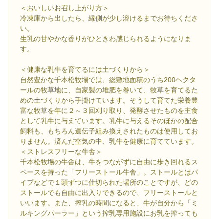
＜おいしいお召し上がり方＞
冷凍庫から出したら、縁側が少し溶けるまでお待ちくださ
い。
生乳の甘やかな香りがひときわ感じられるようになりま
す。
＜健康な乳牛を育てるには土づくりから＞
自然豊かな千本松牧場では、総敷地面積のうち200ヘクタ
ールの牧草地に、自家製の堆肥を巻いて、牧草を育てるた
めの土づくりから手掛けています。そうして育てた栄養豊
富な牧草を年に２～３回刈り取り、発酵させたものを主食
として乳牛に与えています。乳牛に与えるそのほかの配合
飼料も、もちろん遺伝子組み換えされたものは使用してお
りません。済んだ空気の中、乳牛を健康に育てています。
＜ストレスフリーな牛舎＞
千本松牧場の牛舎は、牛をつながずに自由に歩き回れるス
ペースを持った「フリーストール牛舎」。ストールとはパ
イプなどで１頭ずつに仕切られた場所のことですが、どの
ストールでも自由に出入りできるので、フリーストールと
いいます。また、搾乳の時間になると、牛が自分から「ミ
ルキングパーラー」という搾乳専用施設にお乳を搾っても