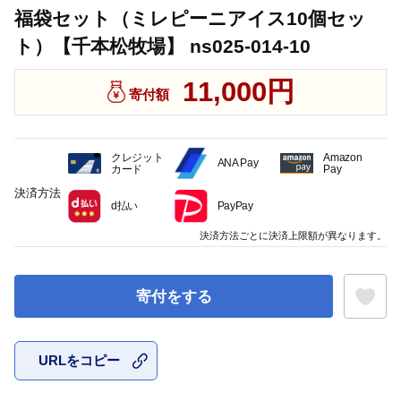
福袋セット（ミレピーニアイス10個セッ
ト）【千本松牧場】 ns025-014-10
11,000円
寄付額
クレジット
Amazon
ANA Pay
カード
Pay
決済方法
d払い
PayPay
決済方法ごとに決済上限額が異なります。
寄付をする
URLをコピー
お気に入