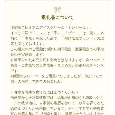
返礼品について
復刻版プレミアムアイスクリーム「ミレピーニ」。
イタリア語で「ミレ」は「千」、「ピーニ」は「松」、名
前に「千本松」を冠した品で、「那須塩原ブランド」の認
定も受けております。
この度永年のご愛顧に感謝し期間限定・数量限定での限定
販売を実施致します。
在庫限りのため売り切れ御免とはなりますが、自分へのご
褒美・ご家族での自家需要・まとめ買いの絶好のチャンス
です。
4種類のフレーバーをご用意いたしましたが、何がいくつ
届くのか開けてみてのお楽しみ。
＜健康な乳牛を育てるには土づくりから＞
自然豊かな千本松牧場では、総敷地面積のうち200ヘクタ
ールの牧草地に、自家製の堆肥を巻いて、牧草を育てるた
めの土づくりから手掛けています。そうして育てた栄養豊
富な牧草を年に2～3回刈り取り、発酵させたものを主食と