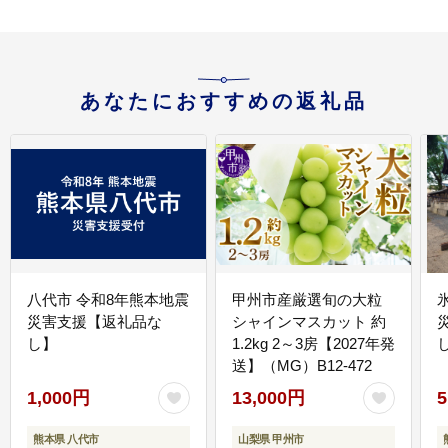
あなたにおすすめの返礼品
八代市 令和8年熊本地震
甲州市産厳選旬の大粒
災害支援【返礼品な
シャインマスカット 約
し】
1.2kg 2～3房【2027年発
送】（MG）B12-472
1,000円
13,000円
5
熊本県 八代市
山梨県 甲州市