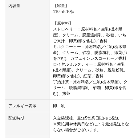
内容量
【容量】
110ml×10個
【原材料】
ストロベリー：原材料名／生乳(栃木県
産)、クリーム、脱脂濃縮乳、砂糖、いち
ご果汁、卵黄(卵を含む)／香料
ミルクコーヒー：原材料名／生乳(栃木県
産)、クリーム、砂糖、脱脂粉乳、卵黄(卵
を含む)、カフェインレスコーヒー／香料
ロイヤルミルクティー：原材料名／生乳
(栃木県産)、クリーム、砂糖、脱脂粉乳、
卵黄(卵を含む)、紅茶／香料
宇治抹茶：原材料名／生乳(栃木県産)、ク
リーム、脱脂濃縮乳、砂糖、卵黄(卵を含
む)、抹茶
アレルギー表示
卵、乳
配送時期
入金確認後、最短5営業日以内に発送
※繁忙期や休業日などにより最短発送とな
らない場合がございます。