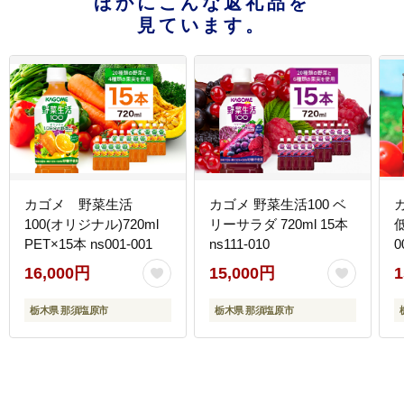
ほかにこんな返礼品を
見ています。
カゴメ 野菜生活
カゴメ 野菜生活100 ベ
100(オリジナル)720ml
リーサラダ 720ml 15本
低
PET×15本 ns001-001
ns111-010
0
16,000円
15,000円
1
栃木県 那須塩原市
栃木県 那須塩原市