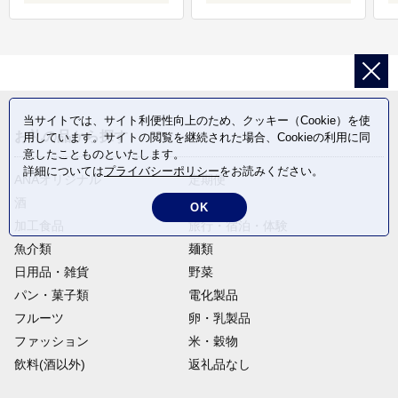
当サイトでは、サイト利便性向上のため、クッキー（Cookie）を使
お礼の品から探す
用しています。サイトの閲覧を継続された場合、Cookieの利用に同
意したことものといたします。
詳細については
プライバシーポリシー
をお読みください。
ANAオリジナル
定期便
酒
肉類
OK
加工食品
旅行・宿泊・体験
魚介類
麺類
日用品・雑貨
野菜
パン・菓子類
電化製品
フルーツ
卵・乳製品
ファッション
米・穀物
飲料(酒以外)
返礼品なし