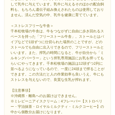
して乳牛に与えています。乳牛に与えるそのほかの配合飼
料も、もちろん遺伝子組み換えされたものは使用しており
ません。済んだ空気の中、乳牛を健康に育てています。
＜ストレスフリーな牛舎＞
千本松牧場の牛舎は、牛をつながずに自由に歩き回れるス
ペースを持った「フリーストール牛舎」。ストールとはパ
イプなどで1頭ずつに仕切られた場所のことですが、どの
ストールでも自由に出入りできるので、フリーストールと
いいます。また、搾乳の時間になると、牛が自分から「ミ
ルキングパーラー」という搾乳専用施設にお乳を搾っても
らいにやってきます。千本松牧場の施設は12頭ずつ2列に
並べるようになっているので、一度に24頭まで搾ることが
できます。この方法だと人の作業効率も良いうえ、牛にも
ストレスを与えないので、良質な生乳が搾れます。
【注意事項】
※沖縄県・離島へのお届けはできません。
※ミレピーニアイスクリーム：4フレーバー【ストロベリ
ー・宇治抹茶・ロイヤルミルクティ・ミルクコーヒー】の
中から個数分お届けになります。