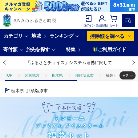
ログイン
新規登録
カート
カテゴリ
地域
ランキング
控除額を調べる
寄付額
旅先を探す
特集
ご利用ガイド
「ふるさとチョイス」システム連携に関して
+2
TOP
関東地方
栃木県
那須塩原市
福袋セット（ミレピー
TOP
卵・乳製品
福袋セット（ミレピーニアイス10個セット）【千本松牧場
栃木県
那須塩原市
TOP
卵・乳製品
アイスクリーム
福袋セット（ミレピーニアイス