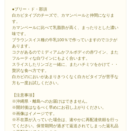
●ブリー・ド・那須
白カビタイプのチーズで、カマンベールと仲間になりま
す。
カマンベールに比べて乳脂肪が高く、まったりとした濃い
味です。
ブラウンスイス種の牛乳100％で作っていますのでコクが
あります。
コクがあるのでミディアムかフルボディの赤ワイン、また
フルーティな白ワインにもよく合います。
スライスしたリンゴと一緒に、またハチミツをかけて・・
贅沢な食べ方です。
白カビのにおいがあまりきつくなく白カビタイプが苦手な
方も一度お試しください。
【注意事項】
※沖縄県・離島へのお届けはできません。
※開封後はなるべく早めにお召し上がりください。
※画像はイメージです。
※不在票が入っていた場合は、速やかに再配達依頼を行っ
てください。保管期間が過ぎて返送されてしまった返礼品