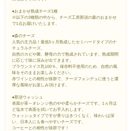
●おまかせ熟成チーズ1種
※以下の3種類の中から、チーズ工房那須の森のおまかせ
で1点お届けいたします。
●森のチーズ
人気の主力品！最低5ヶ月熟成したセミハードタイプのナ
チュラルチーズ。
自然のカビや菌、酵母の力で熟成されています。熟成期間
に応じて味に深みが出てきます。
ブラウンスイス乳100％。保存料不使用のため、自然の風
味をそのままお楽しみください。
赤ワインとの相性が抜群で、チーズフォンデュに使うと濃
厚な風味がお楽しみ頂けます。
●那須ウォッシュ
表面が茶～オレンジ色のやや柔らかチーズです。1ヵ月ほ
ど塩水で表面を拭いてお手入れします。
ウォッシュタイプですが香りはきつくなく、味わいは深
い、日本人にも食べやすいチーズです。
コーヒーとの相性が抜群です！