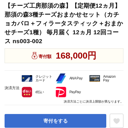
【チーズ工房那須の森】【定期便12ヵ月】
那須の森3種チーズおまかせセット（カチ
ョカバロ＋フィラータスティック＋おまか
せチーズ1種） 毎月届く 12ヵ月 12回コー
ス ns003-002
168,000円
寄付額
クレジット
Amazon
ANA Pay
カード
Pay
決済方法
d払い
PayPay
決済方法ごとに決済上限額が異なります。
寄付をする