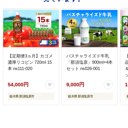
【定期便3ヵ月】カゴメ
パスチャライズド牛乳
濃厚リコピン 720ml 15
「那須塩原」900ml×4本
本 ns111-020
セット ns026-001
ッ
0
54,000円
9,000円
1
栃木県 那須塩原市
栃木県 那須塩原市