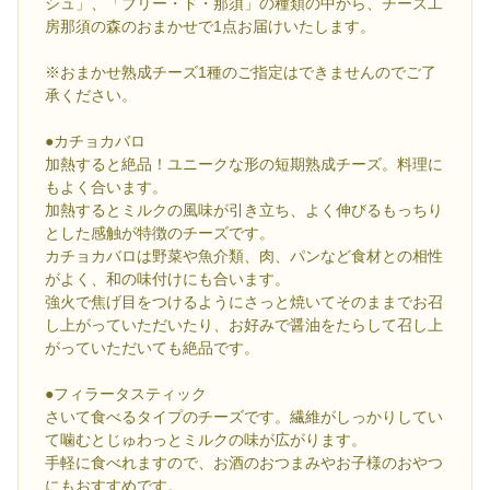
シュ」、「ブリー・ド・那須」の種類の中から、チーズ工
房那須の森のおまかせで1点お届けいたします。
※おまかせ熟成チーズ1種のご指定はできませんのでご了
承ください。
●カチョカバロ
加熱すると絶品！ユニークな形の短期熟成チーズ。料理に
もよく合います。
加熱するとミルクの風味が引き立ち、よく伸びるもっちり
とした感触が特徴のチーズです。
カチョカバロは野菜や魚介類、肉、パンなど食材との相性
がよく、和の味付けにも合います。
強火で焦げ目をつけるようにさっと焼いてそのままでお召
し上がっていただいたり、お好みで醤油をたらして召し上
がっていただいても絶品です。
●フィラータスティック
さいて食べるタイプのチーズです。繊維がしっかりしてい
て噛むとじゅわっとミルクの味が広がります。
手軽に食べれますので、お酒のおつまみやお子様のおやつ
にもおすすめです。