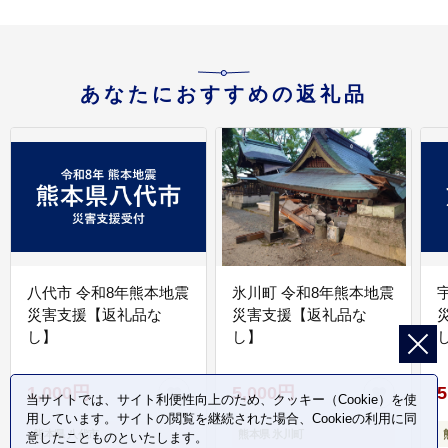
あなたにおすすめの返礼品
八代市 令和8年熊本地震
氷川町 令和8年熊本地震
災害支援【返礼品な
災害支援【返礼品な
し】
し】
し
1,000円
5,000円
5
当サイトでは、サイト利便性向上のため、クッキー（Cookie）を使
用しています。サイトの閲覧を継続された場合、Cookieの利用に同
熊本県 八代市
熊本県 氷川町
意したことものといたします。