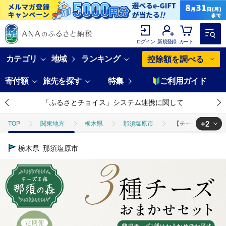
ログイン
新規登録
カート
カテゴリ
地域
ランキング
控除額を調べる
寄付額
旅先を探す
特集
ご利用ガイド
「ふるさとチョイス」システム連携に関して
+2
TOP
関東地方
栃木県
那須塩原市
【チーズ工房那須の
TOP
卵・乳製品
【チーズ工房那須の森】【定期便12ヵ月】那須の森3
栃木県
那須塩原市
TOP
卵・乳製品
チーズ
【チーズ工房那須の森】【定期便12ヵ