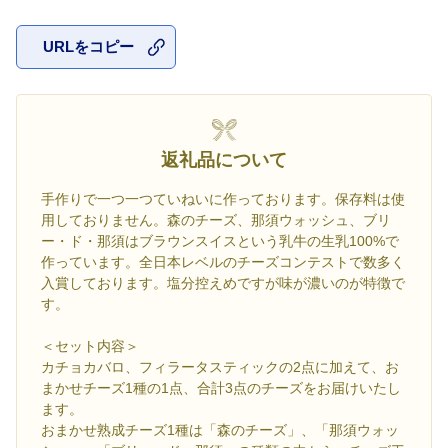
URLをコピー
お気に入
返礼品について
手作りで一つ一つていねいに作っております。保存料は使
用しておりません。森のチーズ、那須ウォッシュ、ブリ
ー・ド・那須はブラウンスイスという乳牛の生乳100%で
作っています。全日本レベルのチーズコンテストで数多く
入賞しております。塩分控えめですが味が濃いのが特徴で
す。
＜セット内容＞
カチョカバロ、フィラータスティックの2点に加えて、お
まかせチーズ1種の1点、合計3点のチーズをお届けいたし
ます。
おまかせ熟成チーズ1種は「森のチーズ」、「那須ウォッ