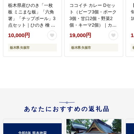
栃木県産ひのき「一枚
ココイチ カレー Dセッ
板 ミニまな板」「六角
ト（ビーフ3個・ポーク
旬
箸」「チップボール」3
3個・甘口2個・野菜2
1
点セット｜ひのき 檜 ヒ
個・キーマ2個）｜カレ
ノキ 一枚板 キッチン用
ー CoCo壱番屋 常温保
10,000円
19,000円
1
品 台所用品 天然素材 天
存 非常食 簡単 時短 自
然木 国産 木工品 まな板
宅用 キャンプ ふるさと
栃木県 矢板市
栃木県 矢板市
お箸 箸 キッチン アロマ
納税
リラックス
あなたにおすすめの返礼品