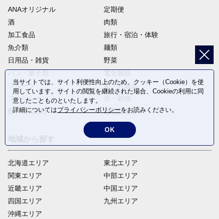
ANAオリジナル
定期便
酒
肉類
加工食品
旅行・宿泊・体験
魚介類
麺類
日用品・雑貨
野菜
パン・菓子類
電化製品
当サイトでは、サイト利便性向上のため、クッキー（Cookie）を使
フルーツ
卵・乳製品
用しています。サイトの閲覧を継続された場合、Cookieの利用に同
ファッション
米・穀物
意したことものといたします。
詳細については
プライバシーポリシー
をお読みください。
飲料(酒以外)
返礼品なし
OK
地域から探す
北海道エリア
東北エリア
関東エリア
中部エリア
近畿エリア
中国エリア
四国エリア
九州エリア
沖縄エリア