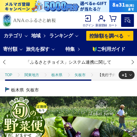
ログイン
新規登録
カート
カテゴリ
地域
ランキング
控除額を調べる
寄付額
旅先を探す
特集
ご利用ガイド
「ふるさとチョイス」システム連携に関して
+1
TOP
関東地方
栃木県
矢板市
【先行予約】 栃木県産 旬
TOP
野菜
野菜セット
【先行予約】 栃木県産 旬の野菜 (果物) 
栃木県
矢板市