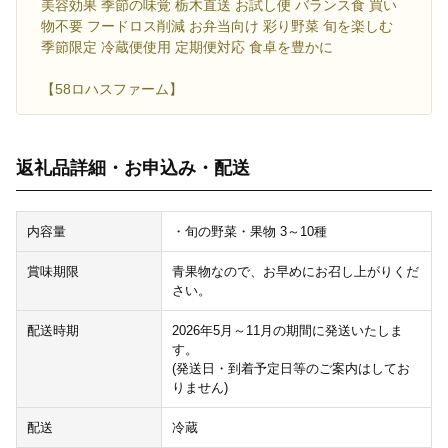
美容効果 季節の味覚 栃木直送 お試し便 バランス食 買い
物不要 フードロス削減 お弁当向け 彩り野菜 旬を楽しむ
季節限定 冷蔵便使用 定期便対応 食卓を豊かに
【58ロハスファーム】
返礼品詳細・お申込み・配送
内容量
・旬の野菜・果物 3～10種
賞味期限
青果物なので、お早めにお召し上がりくだ
さい。
配送時期
2026年5月～11月の期間に発送いたしま
す。
(発送日・到着予定日等のご案内はしてお
りません)
配送
冷蔵