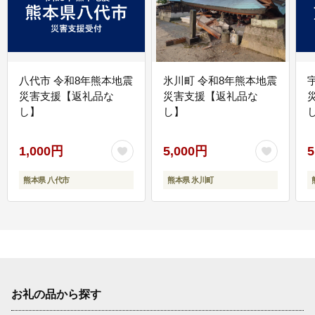
八代市 令和8年熊本地震
氷川町 令和8年熊本地震
災害支援【返礼品な
災害支援【返礼品な
し】
し】
し
1,000円
5,000円
5
熊本県 八代市
熊本県 氷川町
お礼の品から探す