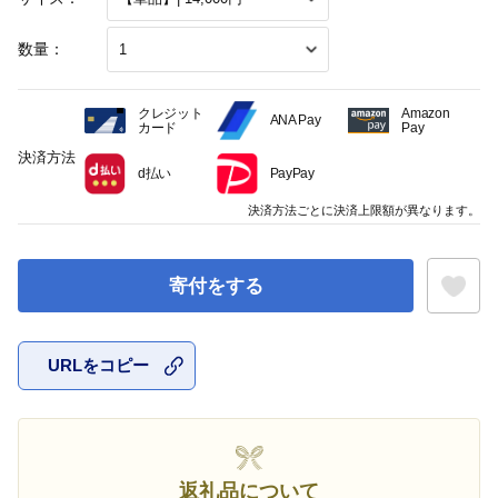
数量：
クレジット
Amazon
ANA Pay
カード
Pay
決済方法
d払い
PayPay
決済方法ごとに決済上限額が異なります。
寄付をする
URLをコピー
お気に入
返礼品について