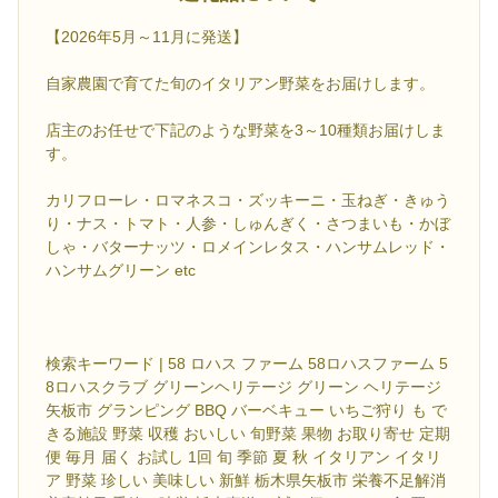
【2026年5月～11月に発送】
自家農園で育てた旬のイタリアン野菜をお届けします。
店主のお任せで下記のような野菜を3～10種類お届けしま
す。
カリフローレ・ロマネスコ・ズッキーニ・玉ねぎ・きゅう
り・ナス・トマト・人参・しゅんぎく・さつまいも・かぼ
しゃ・バターナッツ・ロメインレタス・ハンサムレッド・
ハンサムグリーン etc
検索キーワード | 58 ロハス ファーム 58ロハスファーム 5
8ロハスクラブ グリーンヘリテージ グリーン ヘリテージ
矢板市 グランピング BBQ バーベキュー いちご狩り も で
きる施設 野菜 収穫 おいしい 旬野菜 果物 お取り寄せ 定期
便 毎月 届く お試し 1回 旬 季節 夏 秋 イタリアン イタリ
ア 野菜 珍しい 美味しい 新鮮 栃木県矢板市 栄養不足解消