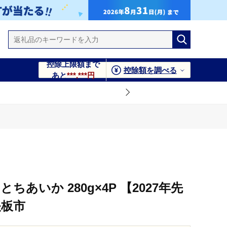
控除上限額まで
控除額を調べる
あと
***,***円
ちあいか 280g×4P 【2027年先
矢板市