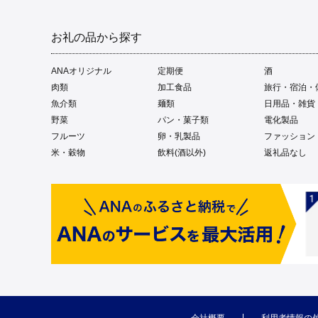
お礼の品から探す
ANAオリジナル
定期便
酒
肉類
加工食品
旅行・宿泊・
魚介類
麺類
日用品・雑貨
野菜
パン・菓子類
電化製品
フルーツ
卵・乳製品
ファッション
米・穀物
飲料(酒以外)
返礼品なし
会社概要
利用者情報の