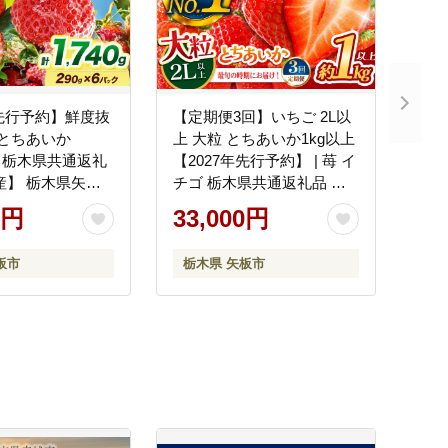
年先行予約】鮮度抜
【定期便3回】いちご 2L以
 とちあいか
上 大粒 とちあいか1kg以上
P【栃木県共通返礼
【2027年先行予約】 | 苺 イ
産】 栃木県矢板
チゴ 栃木県共通返礼品 真
岡市産 栃木県矢板市
0円
33,000円
板市
栃木県 矢板市