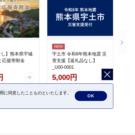
なし】熊本県宇城
宇土市 令和8年熊本地震 災
と応援寄附金
害支援【返礼品なし】
_U00-0001
円
5,000円
城市
熊本県 宇土市
の利用に同意したことものといたします。
OK