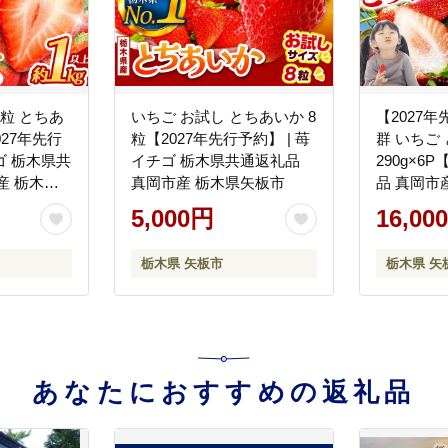
大粒 とちあ
いちご お試し とちあいか 8
【2027
027年先行
粒【2027年先行予約】 | 苺
群 いちご
チゴ 栃木県共
イチゴ 栃木県共通返礼品
290g×6
産 栃木県
真岡市産 栃木県矢板市
品 真岡市
市
5,000円
16,00
栃木県 矢板市
栃木県 矢
あなたにおすすめの返礼品