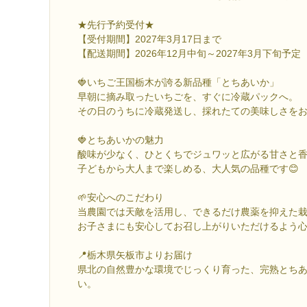
★先行予約受付★
【受付期間】2027年3月17日まで
【配送期間】2026年12月中旬～2027年3月下旬予定
🍓いちご王国栃木が誇る新品種「とちあいか」
早朝に摘み取ったいちごを、すぐに冷蔵パックへ。
その日のうちに冷蔵発送し、採れたての美味しさをお
🍓とちあいかの魅力
酸味が少なく、ひとくちでジュワッと広がる甘さと
子どもから大人まで楽しめる、大人気の品種です😊
🌱安心へのこだわり
当農園では天敵を活用し、できるだけ農薬を抑えた
お子さまにも安心してお召し上がりいただけるよう
📍栃木県矢板市よりお届け
県北の自然豊かな環境でじっくり育った、完熟とち
い。