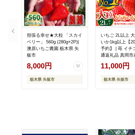
頬張る幸せ★大粒 「スカイ
いちご 2L以上 
ベリー」 560g (280g×2P)|
いか1kg以上【2
澳原いちご農園 栃木県 矢
予約】 | 苺 イ
板市
通返礼品 真岡市
矢板市
8,000円
11,000円
栃木県 矢板市
栃木県 矢板市