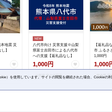
熊本地震 災
八代市向け 災害支援※山梨
【返礼品
なし】
県富士吉田市による八代市
市 ふるさ
への支援【返礼品なし】
1,000円
1,000円
1,000
山梨県 富士吉田市
熊本県 宇
kie）を使用しています。サイトの閲覧を継続された場合、Cookie
。