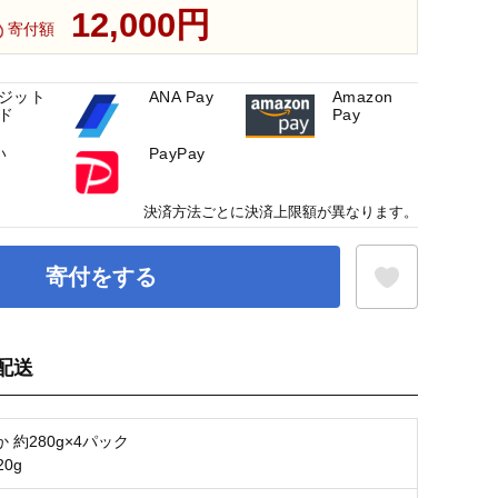
12,000円
寄付額
ジット
ANA Pay
Amazon
ド
Pay
い
PayPay
決済方法ごとに決済上限額が異なります。
寄付をする
配送
お気に入り登録
 約280g×4パック
0g