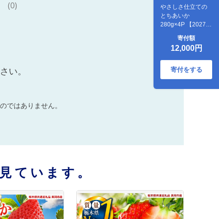
(0)
やさしさ仕立ての
とちあいか
280g×4P 【2027年
先行予約】 栃木県
寄付額
矢板市
12,000円
寄付をする
ださい。
のではありません。
見ています。