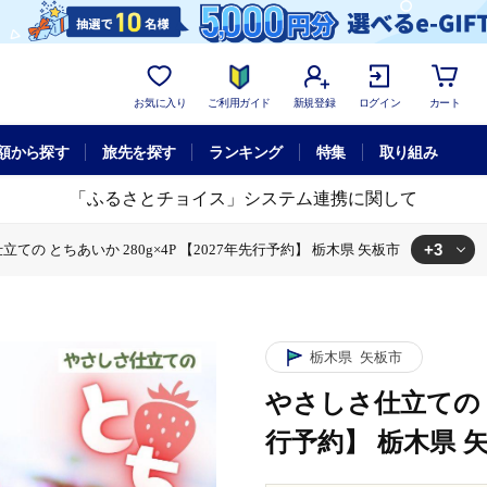
お気に入り
ご利用ガイド
新規登録
ログイン
カート
額から探す
旅先を探す
ランキング
特集
取り組み
「ふるさとチョイス」システム連携に関して
+3
ての とちあいか 280g×4P 【2027年先行予約】 栃木県 矢板市
か 280g×4P 【2027年先行予約】 栃木県 矢板市
ての とちあいか 280g×4P 【2027年先行予約】 栃木県 矢板市
 とちあいか 280g×4P 【2027年先行予約】 栃木県 矢板市
栃木県
矢板市
やさしさ仕立ての と
行予約】 栃木県 