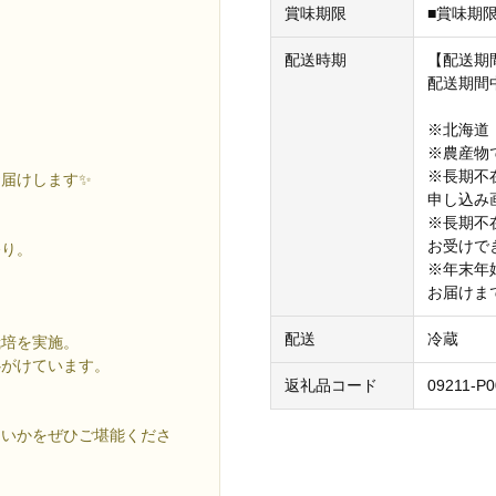
賞味期限
■賞味期
配送時期
【配送期間
配送期間
※北海道
※農産物
※長期不
届けします✨
申し込み
※長期不
お受けで
香り。
※年末年
お届けま
配送
冷蔵
栽培を実施。
心がけています。
返礼品コード
09211-P0
あいかをぜひご堪能くださ