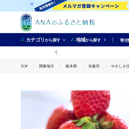
カテゴリ
地域
から探す
から探す
寄付
TOP
関東地方
栃木県
矢板市
やさしさ仕立
TOP
フルーツ
いちご
やさしさ仕立ての とちあい
TOP
フルーツ
みかん・かんきつ類
やさしさ仕立
TOP
フルーツ
フルーツセット
やさしさ仕立ての