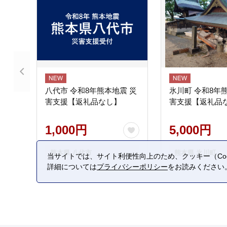
八代市 令和8年熊本地震 災
氷川町 令和8年
害支援【返礼品なし】
害支援【返礼品
1,000円
5,000円
熊本県 八代市
熊本県 氷川町
当サイトでは、サイト利便性向上のため、クッキー（Coo
詳細については
プライバシーポリシー
をお読みください