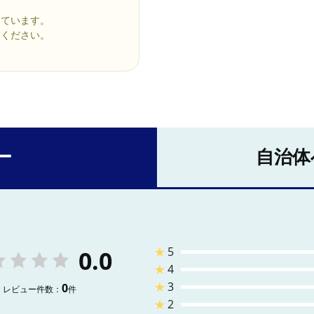
しています。
りください。
ー
自治体
★
5
0.0
★
4
★
3
0
レビュー件数：
件
★
2