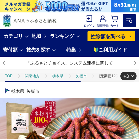
ログイン
新規登録
カート
カテゴリ
地域
ランキング
控除額を調べる
寄付額
旅先を探す
特集
ご利用ガイド
「ふるさとチョイス」システム連携に関して
+3
TOP
関東地方
栃木県
矢板市
[定期便12回]柳田さんち
TOP
パン・菓子類
[定期便12回]柳田さんちで作ったかりんとう 黒糖味 
栃木県
矢板市
TOP
パン・菓子類
和菓子
ほかの和菓子
[定期便12回
TOP
パン・菓子類
洋菓子
ほかの洋菓子
[定期便12回