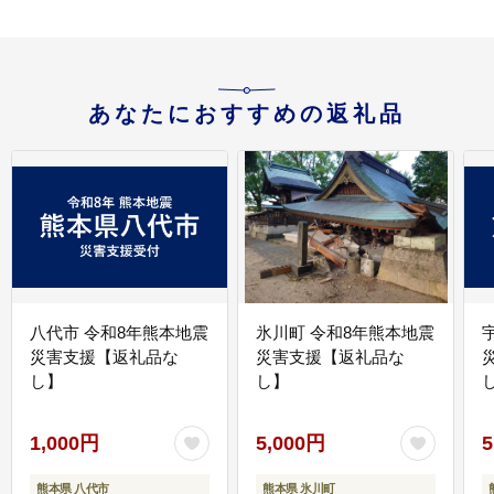
あなたにおすすめの返礼品
八代市 令和8年熊本地震
氷川町 令和8年熊本地震
災害支援【返礼品な
災害支援【返礼品な
し】
し】
し
1,000円
5,000円
5
熊本県 八代市
熊本県 氷川町