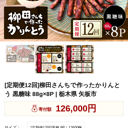
[定期便12回]柳田さんちで作ったかりんと
う 黒糖味 88g×8P | 栃木県 矢板市
126,000円
寄付額
サイズ：