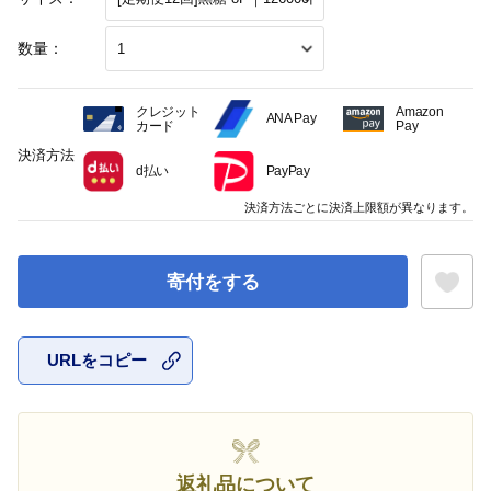
数量：
クレジット
Amazon
ANA Pay
カード
Pay
決済方法
d払い
PayPay
決済方法ごとに決済上限額が異なります。
寄付をする
URLをコピー
お気に入
返礼品について