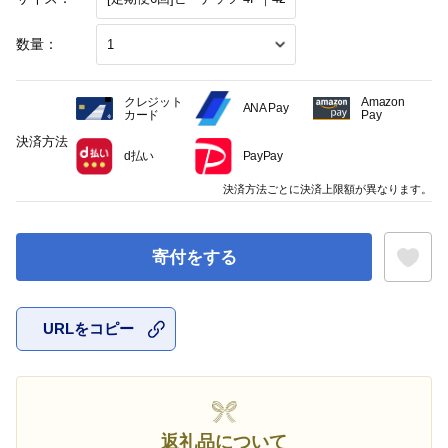
数量：
クレジット
Amazon
ANA Pay
カード
Pay
決済方法
d払い
PayPay
決済方法ごとに決済上限額が異なります。
寄付をする
URLをコピー
お気に入
返礼品について