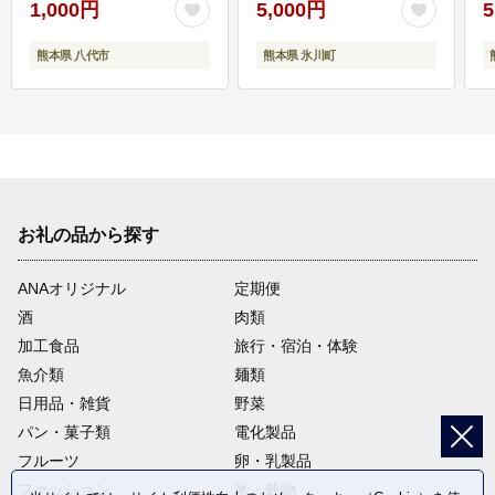
1,000円
5,000円
5
熊本県 八代市
熊本県 氷川町
お礼の品から探す
ANAオリジナル
定期便
酒
肉類
加工食品
旅行・宿泊・体験
魚介類
麺類
日用品・雑貨
野菜
パン・菓子類
電化製品
フルーツ
卵・乳製品
ファッション
米・穀物