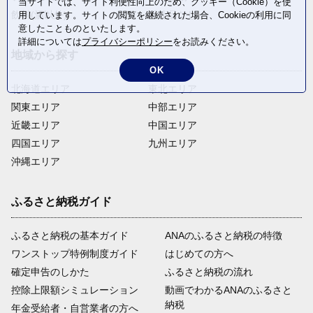
当サイトでは、サイト利便性向上のため、クッキー（Cookie）を使
飲料(酒以外)
返礼品なし
用しています。サイトの閲覧を継続された場合、Cookieの利用に同
意したことものといたします。
詳細については
プライバシーポリシー
をお読みください。
地域から探す
OK
北海道エリア
東北エリア
関東エリア
中部エリア
近畿エリア
中国エリア
四国エリア
九州エリア
沖縄エリア
ふるさと納税ガイド
ふるさと納税の基本ガイド
ANAのふるさと納税の特徴
ワンストップ特例制度ガイド
はじめての方へ
確定申告のしかた
ふるさと納税の流れ
控除上限額シミュレーション
動画でわかるANAのふるさと
納税
年金受給者・自営業者の方へ