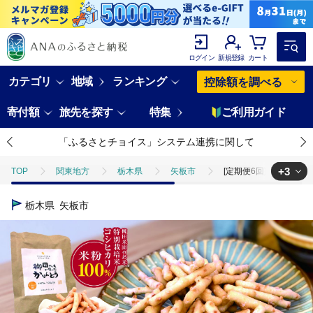
ログイン
新規登録
カート
カテゴリ
地域
ランキング
控除額を調べる
寄付額
旅先を探す
特集
ご利用ガイド
「ふるさとチョイス」システム連携に関して
+3
TOP
関東地方
栃木県
矢板市
[定期便6回]柳田さんちで
TOP
パン・菓子類
[定期便6回]柳田さんちで作ったかりんとう ピーナッ
栃木県
矢板市
TOP
パン・菓子類
和菓子
ほかの和菓子
[定期便6回]
TOP
パン・菓子類
洋菓子
ほかの洋菓子
[定期便6回]