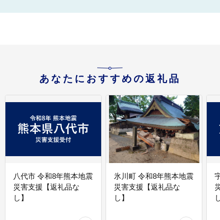
あなたにおすすめの返礼品
八代市 令和8年熊本地震
氷川町 令和8年熊本地震
災害支援【返礼品な
災害支援【返礼品な
し】
し】
し