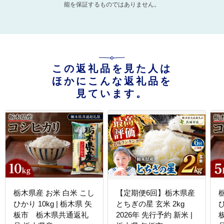
能を保証するものではありません。
この返礼品を見た人は
ほかにこんな返礼品を
見ています。
栃木県産 お米 白米 こし
【定期便6回】栃木県産
ひかり 10kg | 栃木県 矢
とちぎの星 玄米 2kg
ひ
板市 栃木県共通返礼
2026年 先行予約 新米 |