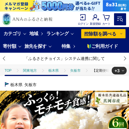
ログイン
新規登録
カート
カテゴリ
地域
ランキング
控除額を調べる
寄付額
旅先を探す
特集
ご利用ガイド
「ふるさとチョイス」システム連携に関して
+3
TOP
関東地方
栃木県
矢板市
【定期便6回】栃木県産 ミ
TOP
米・穀物
米
玄米
【定期便6回】栃木県産 ミルキーク
栃木県
矢板市
TOP
米・穀物
米
コシヒカリ
【定期便6回】栃木県産 ミ
TOP
米・穀物
米
ミルキークイーン
【定期便6回】栃木