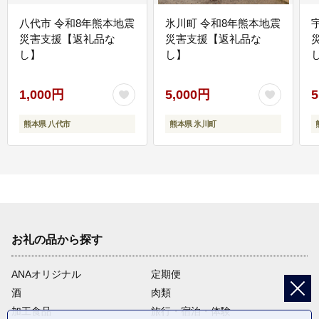
八代市 令和8年熊本地震
氷川町 令和8年熊本地震
災害支援【返礼品な
災害支援【返礼品な
し】
し】
し
1,000円
5,000円
5
熊本県 八代市
熊本県 氷川町
お礼の品から探す
ANAオリジナル
定期便
酒
肉類
加工食品
旅行・宿泊・体験