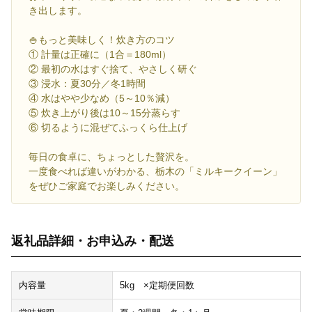
き出します。
🍚もっと美味しく！炊き方のコツ
① 計量は正確に（1合＝180ml）
② 最初の水はすぐ捨て、やさしく研ぐ
③ 浸水：夏30分／冬1時間
④ 水はやや少なめ（5～10％減）
⑤ 炊き上がり後は10～15分蒸らす
⑥ 切るように混ぜてふっくら仕上げ
毎日の食卓に、ちょっとした贅沢を。
一度食べれば違いがわかる、栃木の「ミルキークイーン」
をぜひご家庭でお楽しみください。
返礼品詳細・お申込み・配送
内容量
5kg ×定期便回数