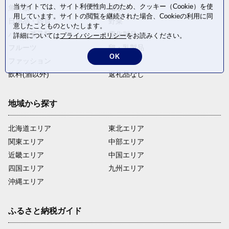
当サイトでは、サイト利便性向上のため、クッキー（Cookie）を使
魚介類
麺類
用しています。サイトの閲覧を継続された場合、Cookieの利用に同
日用品・雑貨
野菜
意したことものといたします。
パン・菓子類
電化製品
詳細については
プライバシーポリシー
をお読みください。
フルーツ
卵・乳製品
OK
ファッション
米・穀物
飲料(酒以外)
返礼品なし
地域から探す
北海道エリア
東北エリア
関東エリア
中部エリア
近畿エリア
中国エリア
四国エリア
九州エリア
沖縄エリア
ふるさと納税ガイド