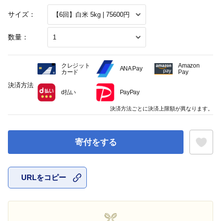
サイズ：
数量：
クレジット
Amazon
ANA Pay
カード
Pay
決済方法
d払い
PayPay
決済方法ごとに決済上限額が異なります。
寄付をする
URLをコピー
お気に入