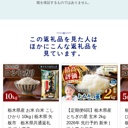
能を保証するものではありません。
この返礼品を見た人は
ほかにこんな返礼品を
見ています。
栃木県産 お米 白米 こし
【定期便6回】栃木県産
ひかり 10kg | 栃木県 矢
とちぎの星 玄米 2kg
ひ
板市 栃木県共通返礼
2026年 先行予約 新米 |