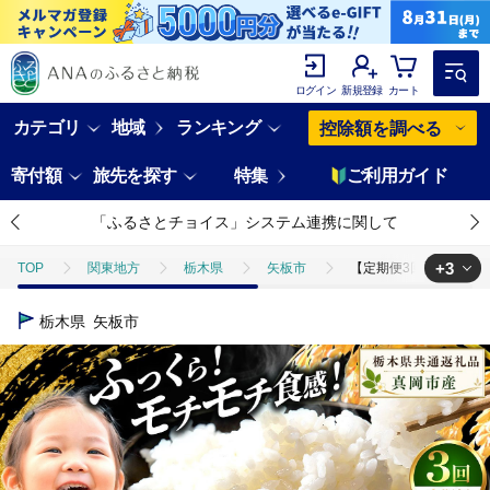
ログイン
新規登録
カート
カテゴリ
地域
ランキング
控除額を調べる
寄付額
旅先を探す
特集
ご利用ガイド
「ふるさとチョイス」システム連携に関して
+3
TOP
関東地方
栃木県
矢板市
【定期便3回】栃木県産 ミ
TOP
米・穀物
米
玄米
【定期便3回】栃木県産 ミルキーク
栃木県
矢板市
TOP
米・穀物
米
コシヒカリ
【定期便3回】栃木県産 ミ
TOP
米・穀物
米
ミルキークイーン
【定期便3回】栃木