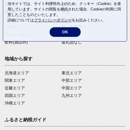
当サイトでは、サイト利便性向上のため、クッキー（Cookie）を使
魚介類
麺類
用しています。サイトの閲覧を継続された場合、Cookieの利用に同
日用品・雑貨
野菜
意したことものといたします。
パン・菓子類
電化製品
詳細については
プライバシーポリシー
をお読みください。
フルーツ
卵・乳製品
OK
ファッション
米・穀物
飲料(酒以外)
返礼品なし
地域から探す
北海道エリア
東北エリア
関東エリア
中部エリア
近畿エリア
中国エリア
四国エリア
九州エリア
沖縄エリア
ふるさと納税ガイド