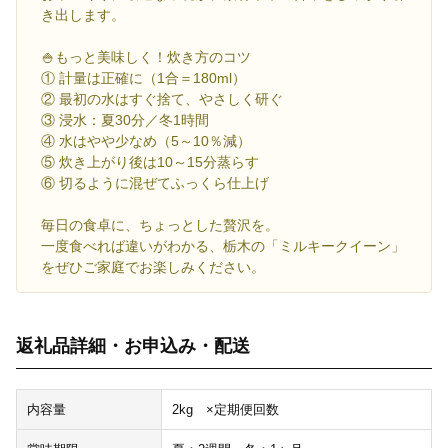
き出します。
🍚もっと美味しく！炊き方のコツ
① 計量は正確に（1合＝180ml）
② 最初の水はすぐ捨て、やさしく研ぐ
③ 浸水：夏30分／冬1時間
④ 水はやや少なめ（5～10％減）
⑤ 炊き上がり後は10～15分蒸らす
⑥ 切るように混ぜてふっくら仕上げ
毎日の食卓に、ちょっとした贅沢を。
一度食べれば違いがわかる、栃木の「ミルキークイーン」
をぜひご家庭でお楽しみください。
返礼品詳細・お申込み・配送
内容量
2kg ×定期便回数