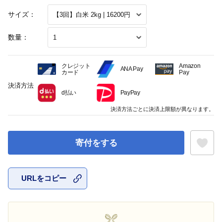
サイズ：
数量：
クレジット
Amazon
ANA Pay
カード
Pay
決済方法
d払い
PayPay
決済方法ごとに決済上限額が異なります。
寄付をする
URLをコピー
お気に入