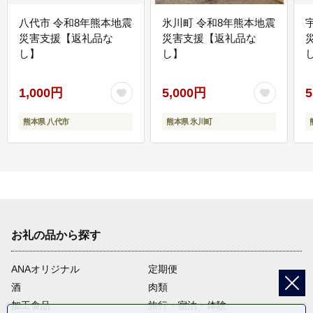
八代市 令和8年熊本地震
氷川町 令和8年熊本地震
災害支援【返礼品な
災害支援【返礼品な
し】
し】
し
1,000円
5,000円
5
熊本県 八代市
熊本県 氷川町
お礼の品から探す
ANAオリジナル
定期便
酒
肉類
加工食品
旅行・宿泊・体験