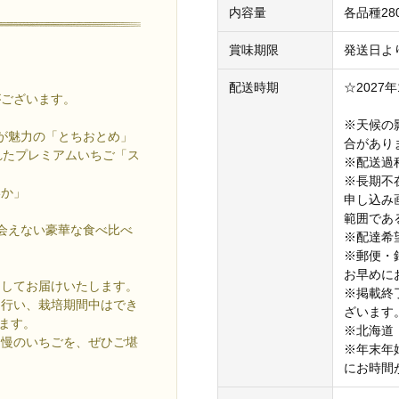
内容量
各品種280
賞味期限
発送日よ
配送時期
☆2027
がございます。
※天候の
が魅力の「とちおとめ」
合があり
れたプレミアムいちご「ス
※配送過
※長期不
いか」
申し込み
」
範囲であ
会えない豪華な食べ比べ
※配達希
※郵便・
お早めに
としてお届けいたします。
※掲載終
を行い、栽培期間中はでき
ざいます
ます。
※北海道
自慢のいちごを、ぜひご堪
※年末年
にお時間