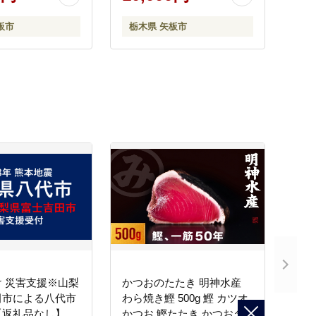
板市
栃木県 矢板市
 災害支援※山梨
かつおのたたき 明神水産
田市による八代市
わら焼き鰹 500g 鰹 カツオ
【返礼品なし】
かつお 鰹たたき かつおタ