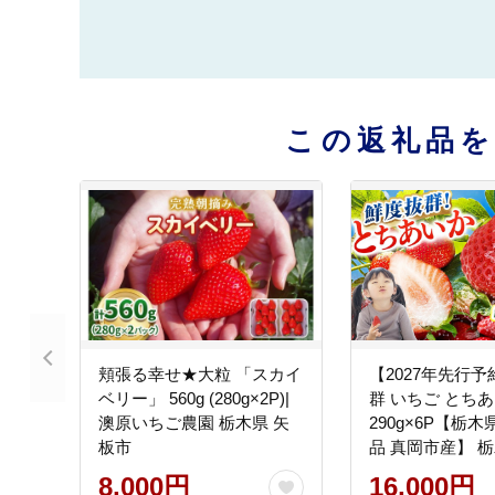
この返礼品
頬張る幸せ★大粒 「スカイ
【2027年先行
ベリー」 560g (280g×2P)|
群 いちご とち
澳原いちご農園 栃木県 矢
290g×6P【栃
板市
品 真岡市産】 
市
8,000円
16,000円