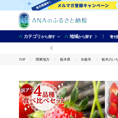
カテゴリ
地域
から探す
から探す
寄付
TOP
関東地方
栃木県
矢板市
栃木のいち
TOP
フルーツ
いちご
栃木のいちご 4品種食べ