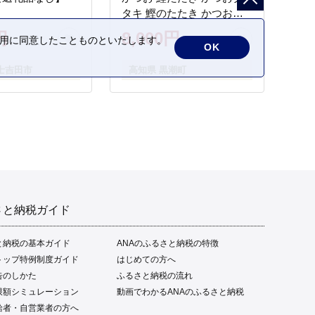
タキ 鰹のたたき かつおの
タタキ 藁焼き わら焼き 魚
円
8,000円
の利用に同意したことものといたします。
さかな 海鮮 刺身 お刺身 冷
OK
凍 ご家庭用 グルメ 特産品
士吉田市
高知県 黒潮町
ご当地 本場 高知 黒潮町 ギ
フト 贈答品 人気 返礼品 ふ
るさと納税 魚介類 高知県
産 土佐名物 高知県 高評価
食卓 ご飯のお供 父の日 ギ
フト プレゼント[1669]
さと納税ガイド
と納税の基本ガイド
ANAのふるさと納税の特徴
トップ特例制度ガイド
はじめての方へ
告のしかた
ふるさと納税の流れ
限額シミュレーション
動画でわかるANAのふるさと納税
給者・自営業者の方へ