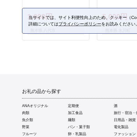
1,000円
5,000円
当サイトでは、サイト利便性向上のため、クッキー（Coo
詳細については
プライバシーポリシー
をお読みください
熊本県 八代市
熊本県 氷川町
お礼の品から探す
ANAオリジナル
定期便
酒
肉類
加工食品
旅行・宿泊・
魚介類
麺類
日用品・雑貨
野菜
パン・菓子類
電化製品
フルーツ
卵・乳製品
ファッション