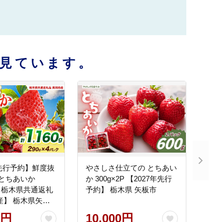
見ています。
年先行予約】鮮度抜
やさしさ仕立ての とちあい
 とちあいか
か 300g×2P 【2027年先行
P【栃木県共通返礼
予約】 栃木県 矢板市
産】 栃木県矢板
0円
10,000円