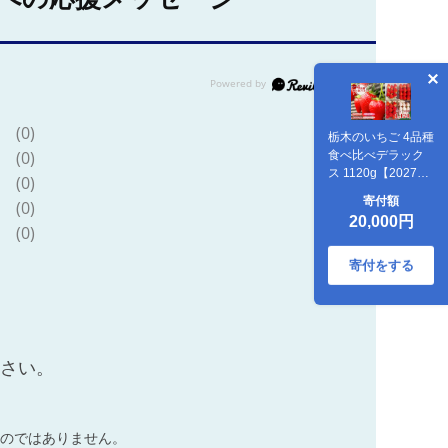
(0)
栃木のいちご 4品種
(0)
食べ比べデラック
ス 1120g【2027年
(0)
1月以降発送】| と
寄付額
(0)
ちあいか とちおと
20,000円
め スカイベリー ミ
(0)
ルキーベリー 澳原
いちご農園 栃木県
寄付をする
矢板市
ださい。
のではありません。