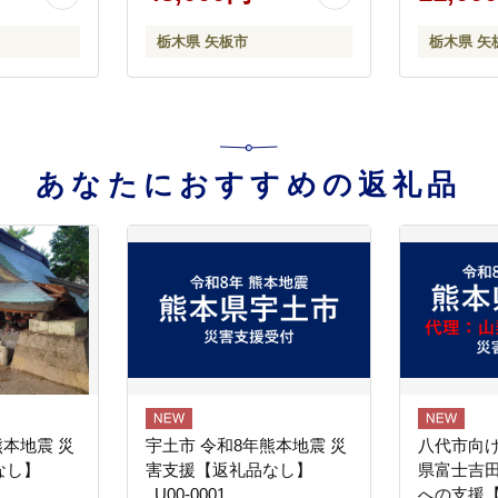
イベリー ミルキーベリー
栃木県産 期間限定 数量限
栃木県 矢板市
栃木県 矢
定
あなたにおすすめの返礼品
熊本地震 災
宇土市 令和8年熊本地震 災
八代市向け
なし】
害支援【返礼品なし】
県富士吉
_U00-0001
への支援