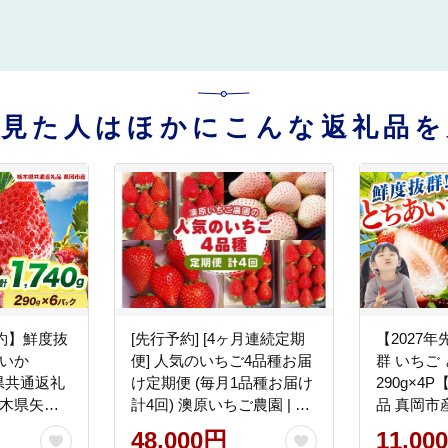
を見た人はほかにこんな返礼品を
予約】鮮度抜
[先行予約] [4ヶ月連続定期
【2027
あいか
便] 人気のいちご4品種お届
群 いちご
木県共通返礼
け定期便 (毎月1品種お届け
290g×4
栃木県矢板
計4回) 澳原いちご農園 | と
品 真岡市
ちあいか とちおとめ スカ
市
48,000円
11,00