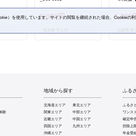
5,000円
1,000
kie）を使用しています。サイトの閲覧を継続された場合、Cookie
。
熊本県 宇土市
山梨県 富
地域から探す
ふる
北海道エリア
東北エリア
ふるさ
体験
関東エリア
中部エリア
ワンス
近畿エリア
中国エリア
確定申
四国エリア
九州エリア
控除上
沖縄エリア
年金受