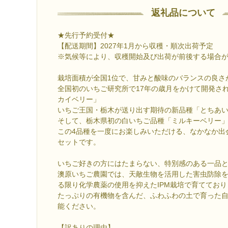
返礼品について
★先行予約受付★
【配送期間】2027年1月から収穫・順次出荷予定
※気候等により、収穫開始及び出荷が前後する場合
栽培面積が全国1位で、甘みと酸味のバランスの良さ
全国初のいちご研究所で17年の歳月をかけて開発さ
カイベリー」
いちご王国・栃木が送り出す期待の新品種「とちあ
そして、栃木県初の白いちご品種「ミルキーベリー
この4品種を一度にお楽しみいただける、なかなか出
セットです。
いちご好きの方にはたまらない、特別感のある一品
澳原いちご農園では、天敵生物を活用した害虫防除
る限り化学農薬の使用を抑えたIPM栽培で育てており
たっぷりの有機物を含んだ、ふわふわの土で育った
能ください。
【訳ありの理由】