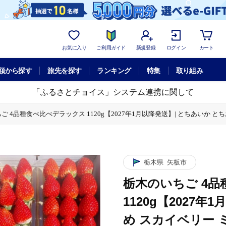
お気に入り
ご利用ガイド
新規登録
ログイン
カート
額から探す
旅先を探す
ランキング
特集
取り組み
「ふるさとチョイス」システム連携に関して
ご 4品種食べ比べデラックス 1120g【2027年1月以降発送】| とちあいか 
比べデラックス 1120g【2027年1月以降発送】| とちあいか とちおとめ ス
栃木県
矢板市
栃木のいちご 4
1120g【2027
め スカイベリー 