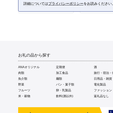
詳細については
プライバシーポリシー
をお読みください
熊本県 八代市
熊本県 氷川町
お礼の品から探す
ANAオリジナル
定期便
酒
肉類
加工食品
旅行・宿泊・
魚介類
麺類
日用品・雑貨
野菜
パン・菓子類
電化製品
フルーツ
卵・乳製品
ファッション
米・穀物
飲料(酒以外)
返礼品なし