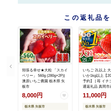
この返礼品
頬張る幸せ★大粒 「スカイ
いちご 2L以上 
ベリー」 560g (280g×2P)|
いか1kg以上【2
澳原いちご農園 栃木県 矢
予約】 | 苺 イ
板市
通返礼品 真岡市
矢板市
8,000円
11,000円
栃木県 矢板市
栃木県 矢板市