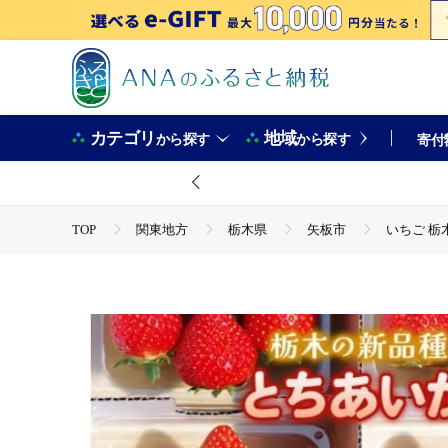
カテゴリ
地域
から探す
から探す
寄付
TOP
関東地方
栃木県
矢板市
いちご 栃木
TOP
フルーツ
いちご
いちご 栃木の新定番 「とち