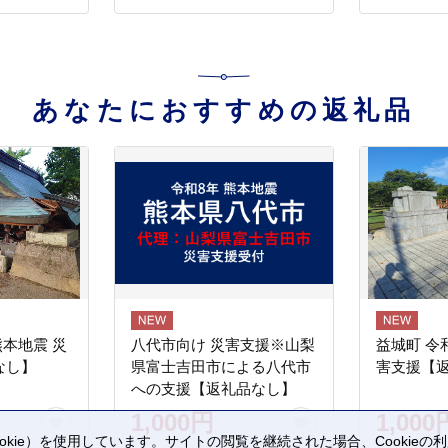
あなたにおすすめの返礼品
熊本地震 災
八代市向け 災害支援※山梨
益城町 令
なし】
県富士吉田市による八代市
害支援【
への支援【返礼品なし】
1,000円
1,000
kie）を使用しています。サイトの閲覧を継続された場合、Cookie