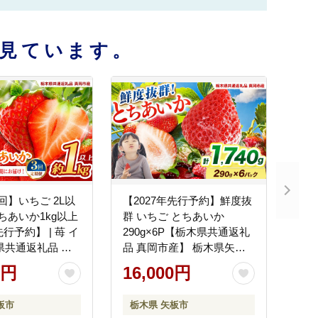
見ています。
回】いちご 2L以
【2027年先行予約】鮮度抜
とちあいか1kg以上
群 いちご とちあいか
先行予約】 | 苺 イ
290g×6P【栃木県共通返礼
県共通返礼品 真
品 真岡市産】 栃木県矢板
木県矢板市
市
0円
16,000円
板市
栃木県 矢板市