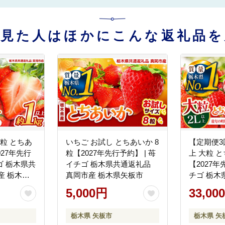
を見た人はほかにこんな返礼品を
大粒 とちあ
いちご お試し とちあいか 8
【定期便3
027年先行
粒【2027年先行予約】 | 苺
上 大粒 
チゴ 栃木県共
イチゴ 栃木県共通返礼品
【2027年
産 栃木県
真岡市産 栃木県矢板市
チゴ 栃木
岡市産 栃
5,000円
33,00
栃木県 矢板市
栃木県 矢