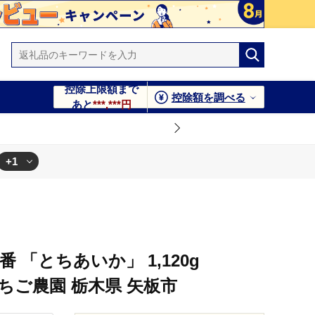
控除上限額まで
控除額を調べる
あと
***,***円
+1
 「とちあいか」 1,120g
澳原いちご農園 栃木県 矢板市