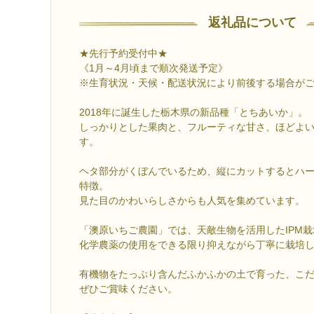
返礼品について
★先行予約受付中★
《1月～4月頃まで順次発送予定》
※生育状況・天候・配送状況により前後する場合が
2018年に誕生した栃木県の新品種「とちあいか」。
しっかりとした果肉と、フルーティな甘さ、ほどよ
す。
ヘタ部分がくぼんでいるため、縦にカットするとハ
特徴。
見た目のかわいらしさからも人気を集めています。
「澳原いちご農園」では、天敵生物を活用したIPM
化学農薬の使用をできる限り抑えながら丁寧に栽培
有機物をたっぷり含んだふかふかの土で育った、こ
ぜひご賞味ください。