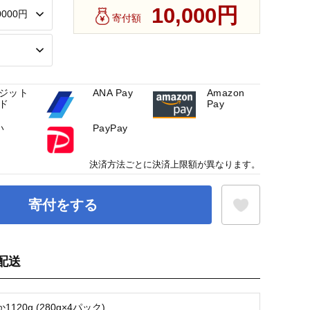
10,000円
寄付額
ジット
ANA Pay
Amazon
ド
Pay
い
PayPay
決済方法ごとに決済上限額が異なります。
寄付をする
配送
お気に入り登録
120g (280g×4パック)