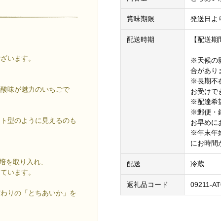
賞味期限
発送日よ
配送時期
【配送期
ございます。
※天候の
合があり
※長期不
い酸味が魅力のいちごで
お受けで
※配達希
※郵便・
ート型のように見えるのも
お早めに
※年末年
にお時間
栽培を取り入れ、
配送
冷蔵
しています。
返礼品コード
09211-AT
だわりの「とちあいか」を