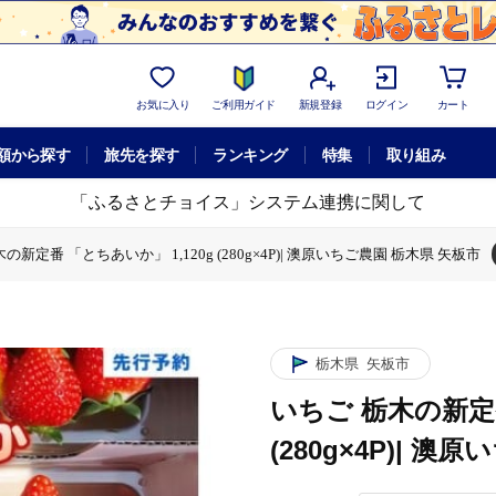
お気に入り
ご利用ガイド
新規登録
ログイン
カート
額から探す
旅先を探す
ランキング
特集
取り組み
「ふるさとチョイス」システム連携に関して
の新定番 「とちあいか」 1,120g (280g×4P)| 澳原いちご農園 栃木県 矢板市
あいか」 1,120g (280g×4P)| 澳原いちご農園 栃木県 矢板市
栃木県
矢板市
いちご 栃木の新定番
(280g×4P)| 