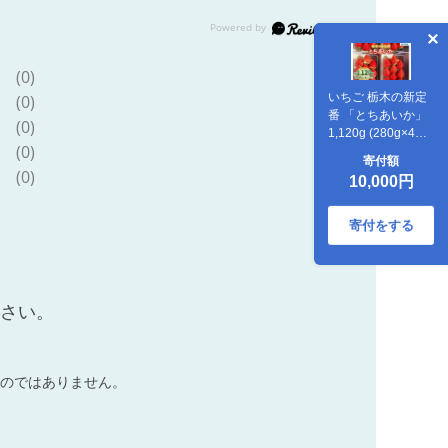
(0)
いちご 栃木の新定
(0)
番 「とちあいか」
(0)
1,120g (280g×4P)|
(0)
澳原いちご農園 栃
寄付額
木県 矢板市
(0)
10,000円
寄付をする
ださい。
のではありません。