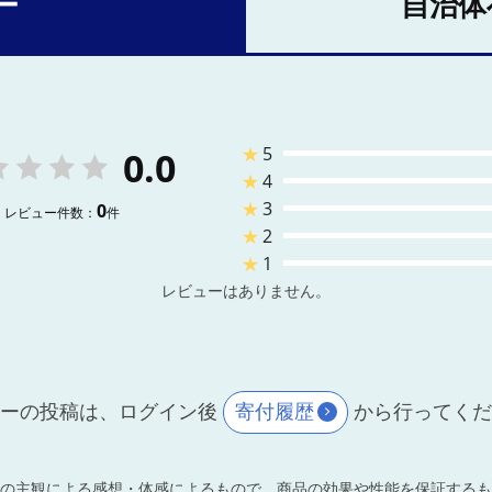
ー
自治体
★
5
0.0
★
4
★
3
0
レビュー件数：
件
★
2
★
1
レビューはありません。
ーの投稿は、ログイン後
寄付履歴
から行ってく
の主観による感想・体感によるもので、商品の効果や性能を保証するも