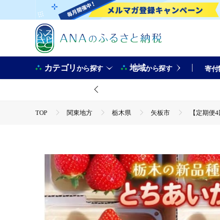
カテゴリ
地域
から探す
から探す
寄付
TOP
関東地方
栃木県
矢板市
【定期便4回
TOP
フルーツ
いちご
【定期便4回】いちご 栃木の