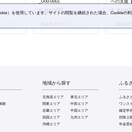
_U00-0001
への支援
5,000円
1,000
kie）を使用しています。サイトの閲覧を継続された場合、Cookie
。
熊本県 宇土市
山梨県 富
地域から探す
ふる
北海道エリア
東北エリア
ふるさ
体験
関東エリア
中部エリア
ワンス
近畿エリア
中国エリア
確定申
四国エリア
九州エリア
控除上
沖縄エリア
年金受