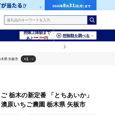
控除上限額まで
控除額を調べる
あと
***,***円
+1
 栃木県 矢板市
ご 栃木の新定番 「とちあいか」
×4P)| 澳原いちご農園 栃木県 矢板市