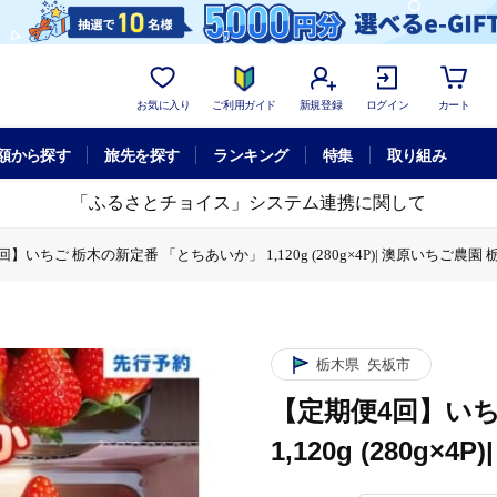
お気に入り
ご利用ガイド
新規登録
ログイン
カート
額から探す
旅先を探す
ランキング
特集
取り組み
「ふるさとチョイス」システム連携に関して
】いちご 栃木の新定番 「とちあいか」 1,120g (280g×4P)| 澳原いちご農園
新定番 「とちあいか」 1,120g (280g×4P)| 澳原いちご農園 栃木県 矢板市
栃木県
矢板市
【定期便4回】いち
1,120g (280g