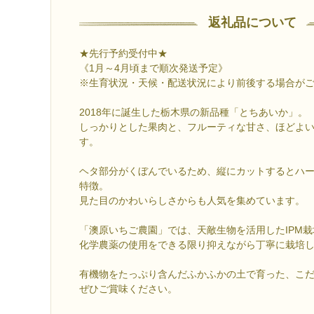
返礼品について
★先行予約受付中★
《1月～4月頃まで順次発送予定》
※生育状況・天候・配送状況により前後する場合が
2018年に誕生した栃木県の新品種「とちあいか」。
しっかりとした果肉と、フルーティな甘さ、ほどよ
す。
ヘタ部分がくぼんでいるため、縦にカットするとハ
特徴。
見た目のかわいらしさからも人気を集めています。
「澳原いちご農園」では、天敵生物を活用したIPM
化学農薬の使用をできる限り抑えながら丁寧に栽培
有機物をたっぷり含んだふかふかの土で育った、こ
ぜひご賞味ください。