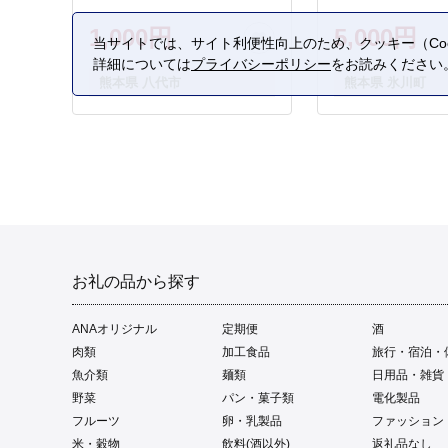
1,000円
5,000円
当サイトでは、サイト利便性向上のため、クッキー（Coo
詳細については
プライバシーポリシー
をお読みください
熊本県 八代市
熊本県 氷川町
お礼の品から探す
ANAオリジナル
定期便
酒
肉類
加工食品
旅行・宿泊・
魚介類
麺類
日用品・雑貨
野菜
パン・菓子類
電化製品
フルーツ
卵・乳製品
ファッション
米・穀物
飲料(酒以外)
返礼品なし