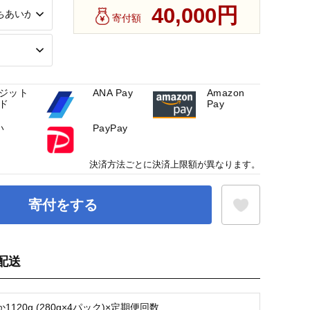
40,000円
寄付額
ジット
ANA Pay
Amazon
ド
Pay
い
PayPay
決済方法ごとに決済上限額が異なります。
寄付をする
配送
お気に入り登録
1120g (280g×4パック)×定期便回数