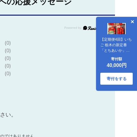
への応援メッセージ
【定期便4回】いち
(0)
ご 栃木の新定番
(0)
「とちあいか」
1,120g (280g×4P)|
(0)
寄付額
澳原いちご農園 栃
(0)
40,000円
木県 矢板市
(0)
寄付をする
ださい。
のではありません。