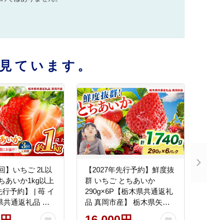
見ています。
回】いちご 2L以
【2027年先行予約】鮮度抜
とちあいか1kg以上
群 いちご とちあいか
先行予約】 | 苺 イ
290g×6P【栃木県共通返礼
県共通返礼品 真
品 真岡市産】 栃木県矢板
木県矢板市
市
0円
16,000円