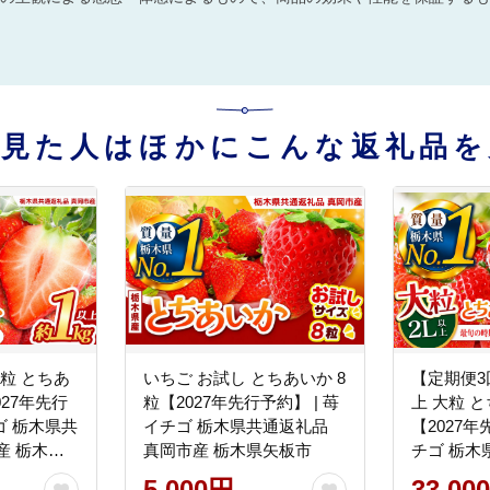
を見た人はほかにこんな返礼品を
大粒 とちあ
いちご お試し とちあいか 8
【定期便3
027年先行
粒【2027年先行予約】 | 苺
上 大粒 
チゴ 栃木県共
イチゴ 栃木県共通返礼品
【2027年
産 栃木県
真岡市産 栃木県矢板市
チゴ 栃木
岡市産 栃
5,000円
33,00