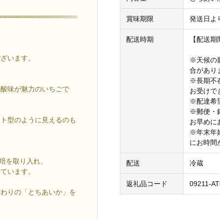
賞味期限
発送日よ
配送時期
【配送期
ございます。
※天候の
合があり
※長期不
い酸味が魅力のいちごで
お受けで
※配達希
※郵便・
ート型のように見えるのも
お早めに
※年末年
にお時間
栽培を取り入れ、
配送
冷蔵
しています。
返礼品コード
09211-AT
だわりの「とちあいか」を