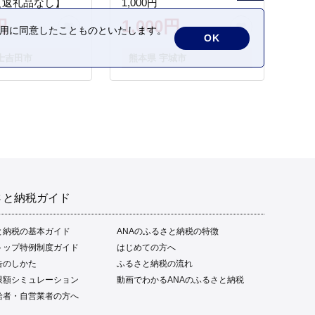
【返礼品なし】
1,000円
円
1,000円
の利用に同意したことものといたします。
OK
士吉田市
熊本県 宇城市
さと納税ガイド
と納税の基本ガイド
ANAのふるさと納税の特徴
トップ特例制度ガイド
はじめての方へ
告のしかた
ふるさと納税の流れ
限額シミュレーション
動画でわかるANAのふるさと納税
給者・自営業者の方へ