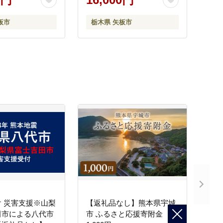
板市
栃木県 矢板市
 災害支援※山梨
【返礼品なし】熊本県宇城
田市による八代市
市 ふるさと応援寄附金