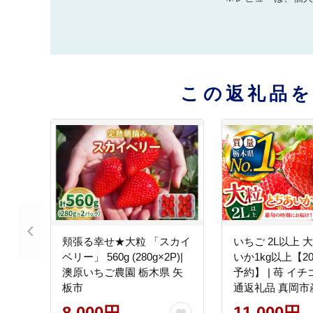
この返礼品
頬張る幸せ★大粒 「スカイ
いちご 2L以上 
ベリー」 560g (280g×2P)|
いか1kg以上【2
澳原いちご農園 栃木県 矢
予約】 | 苺 イ
板市
通返礼品 真岡市
矢板市
8,000円
11,000円