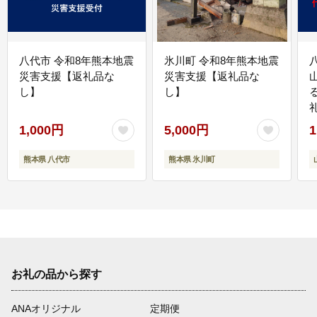
八代市 令和8年熊本地震
氷川町 令和8年熊本地震
災害支援【返礼品な
災害支援【返礼品な
し】
し】
1,000円
5,000円
1
熊本県 八代市
熊本県 氷川町
お礼の品から探す
ANAオリジナル
定期便