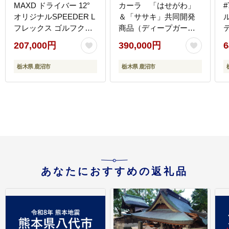
MAXD ドライバー 12°
カーラ 「はせがわ」
#
オリジナルSPEEDER L
＆「ササキ」共同開発
フレックス ゴルフクラ
商品（ディープガーネ
ブ 91686125 12 DR
ット/サンセットアンバ
207,000円
390,000円
6
ADPT D L
ー）
栃木県 鹿沼市
栃木県 鹿沼市
あなたにおすすめの返礼品