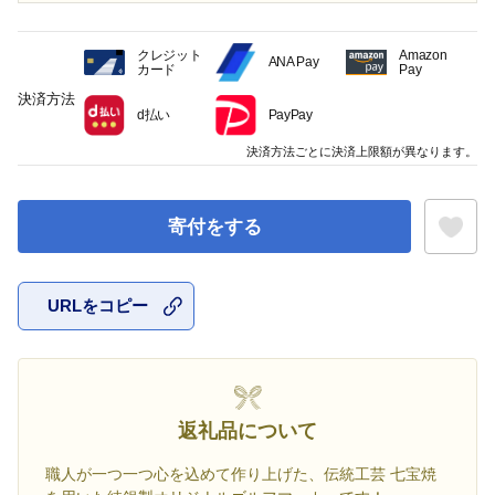
クレジット
Amazon
ANA Pay
カード
Pay
決済方法
d払い
PayPay
決済方法ごとに決済上限額が異なります。
寄付をする
URLをコピー
お気に入
返礼品について
職人が一つ一つ心を込めて作り上げた、伝統工芸 七宝焼