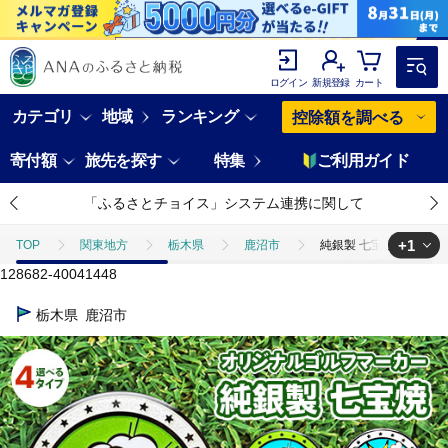
ログイン
新規登録
カート
カテゴリ
地域
ランキング
控除額を調べる
寄付額
旅先を探す
特集
ご利用ガイド
「ふるさとチョイス」システム連携に関して
+1
TOP
関東地方
栃木県
鹿沼市
純銀製 七宝焼でできたオ
128682-40041448
TOP
日用品・雑貨
スポーツ用品
純銀製 七宝焼でできたオリ
栃木県
鹿沼市