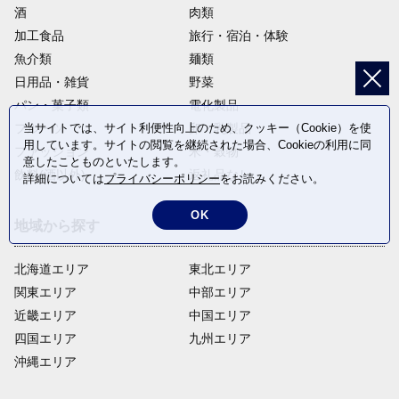
酒
肉類
加工食品
旅行・宿泊・体験
魚介類
麺類
日用品・雑貨
野菜
パン・菓子類
電化製品
当サイトでは、サイト利便性向上のため、クッキー（Cookie）を使
フルーツ
卵・乳製品
用しています。サイトの閲覧を継続された場合、Cookieの利用に同
ファッション
米・穀物
意したことものといたします。
飲料(酒以外)
返礼品なし
詳細については
プライバシーポリシー
をお読みください。
OK
地域から探す
北海道エリア
東北エリア
関東エリア
中部エリア
近畿エリア
中国エリア
四国エリア
九州エリア
沖縄エリア