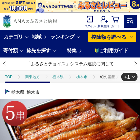
ログイン
新規登録
カート
カテゴリ
地域
ランキング
控除額を調べる
寄付額
旅先を探す
特集
ご利用ガイド
「ふるさとチョイス」システム連携に関して
+1
TOP
関東地方
栃木県
栃木市
幻の国産ブランド鰻 共
TOP
魚介類
うなぎ
幻の国産ブランド鰻 共水うなぎのかば焼
栃木県
栃木市