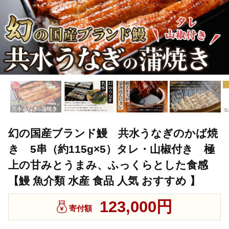
幻の国産ブランド鰻 共水うなぎのかば焼
き 5串（約115g×5）タレ・山椒付き 極
上の甘みとうまみ、ふっくらとした食感
【鰻 魚介類 水産 食品 人気 おすすめ 】
123,000円
寄付額