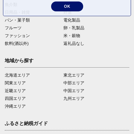
魚介類
麺類
OK
日用品・雑貨
野菜
パン・菓子類
電化製品
フルーツ
卵・乳製品
ファッション
米・穀物
飲料(酒以外)
返礼品なし
地域から探す
北海道エリア
東北エリア
関東エリア
中部エリア
近畿エリア
中国エリア
四国エリア
九州エリア
沖縄エリア
ふるさと納税ガイド