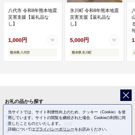
八代市 令和8年熊本地震
氷川町 令和8年熊本地震
災害支援【返礼品な
災害支援【返礼品な
し】
し】
1,000円
5,000円
1
熊本県 八代市
熊本県 氷川町
お礼の品から探す
当サイトでは、サイト利便性向上のため、クッキー（Cookie）を使
ANAオリジナル
定期便
用しています。サイトの閲覧を継続された場合、Cookieの利用に同
意したことものといたします。
酒
肉類
詳細については
プライバシーポリシー
をお読みください。
加工食品
旅行・宿泊・体験