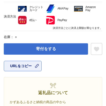
クレジット
Amazon
ANA Pay
カード
Pay
決済方法
d払い
PayPay
決済方法ごとに決済上限額が異なります。
在庫：
○
寄付をする
URLをコピー
お気に入
返礼品について
かずあるふるさと納税の商品の中から