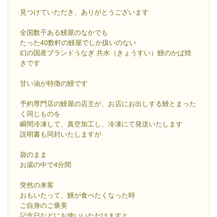
見つけていただき、ありがとうございます
全国数千ある鰻屋のなかでも
たった40数軒の鰻屋でしか扱いのない
幻の国産ブランドうなぎ 共水（きょうすい）鰻のかば焼
きです
甘い油が特徴の鰻です
予約専門店の鰻屋の店主が、お店にお出しする鰻とまった
く同じものを
瞬間冷凍して、真空加工し、冷凍にて発送いたします
説明書も同封いたしますが
袋のまま
お湯の中で4分間
突然の来客
おもいたって、鰻が食べたくなった時
ご自身のご褒美
記念日などにお使いいただけますと