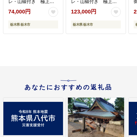
レ・山椒付き 極上の
レ・山椒付き 極上の
甘みとうまみ、ふっく
甘みとうまみ、ふっく
74,000円
123,000円
2
らとした食感【鰻 魚介
らとした食感【鰻 魚介
類 水産 食品 人気 おす
類 水産 食品 人気 おす
栃木県 栃木市
栃木県 栃木市
すめ 】
すめ 】
あなたにおすすめの返礼品