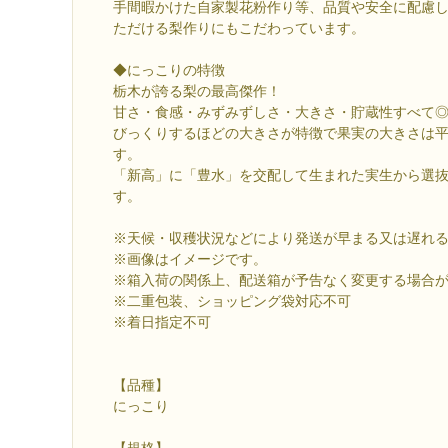
手間暇かけた自家製花粉作り等、品質や安全に配慮
ただける梨作りにもこだわっています。
◆にっこりの特徴
栃木が誇る梨の最高傑作！
甘さ・食感・みずみずしさ・大きさ・貯蔵性すべて
びっくりするほどの大きさが特徴で果実の大きさは平均
す。
「新高」に「豊水」を交配して生まれた実生から選
す。
※天候・収穫状況などにより発送が早まる又は遅れ
※画像はイメージです。
※箱入荷の関係上、配送箱が予告なく変更する場合
※二重包装、ショッピング袋対応不可
※着日指定不可
【品種】
にっこり
【規格】