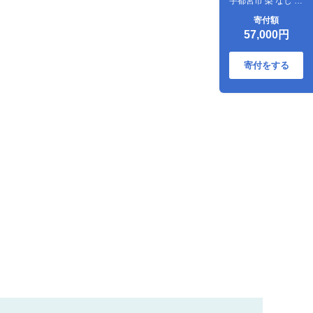
宇都宮市 梨 なし フ
ルーツ 果物 旬 産地
寄付額
直送 ※2026年9月
57,000円
～発送
寄付をする