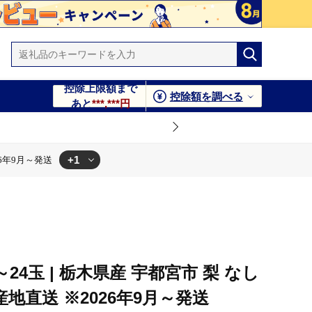
控除上限額まで
控除額を調べる
あと
***,***円
+1
26年9月～発送
8～24玉 | 栃木県産 宇都宮市 梨 なし
産地直送 ※2026年9月～発送