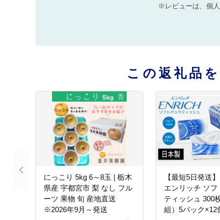
※レビューは、個人
この返礼品
にっこり 5kg 6～8玉 | 栃木
【最短5日発送】E
県産 宇都宮市 梨 なし フル
エンリッチ ソフ
ーツ 果物 旬 産地直送
ティッシュ 300枚
※2026年9月～発送
組）5パック×12