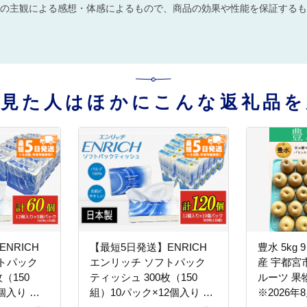
の主観による感想・体感によるもので、商品の効果や性能を保証するも
を見た人はほかにこんな返礼品を
NRICH
【最短5日発送】ENRICH
豊水 5kg 
トパック
エンリッチ ソフトパック
産 宇都宮市
（150
ティッシュ 300枚（150
ルーツ 果
個入り 計
組）10パック×12個入り 計
※2026年