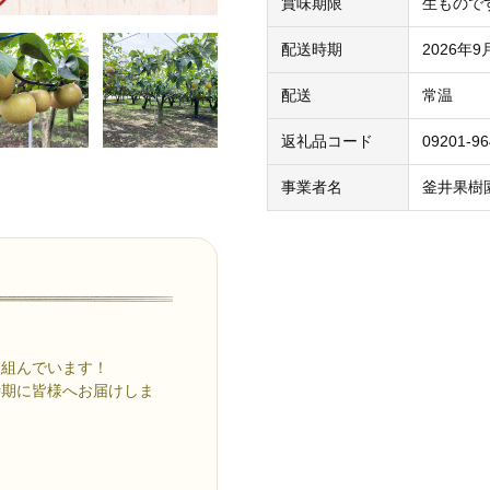
賞味期限
生もので
配送時期
2026年
配送
常温
返礼品コード
09201-96
事業者名
釜井果樹
り組んでいます！
時期に皆様へお届けしま
。