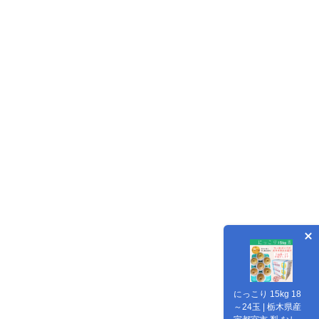
にっこり 15kg 18
～24玉 | 栃木県産