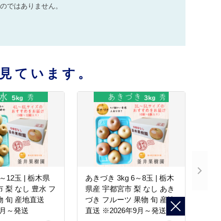
のではありません。
見ています。
9～12玉 | 栃木県
あきづき 3kg 6～8玉 | 栃木
 梨 なし 豊水 フ
県産 宇都宮市 梨 なし あき
物 旬 産地直送
づき フルーツ 果物 旬 産地
8月～発送
直送 ※2026年9月～発送