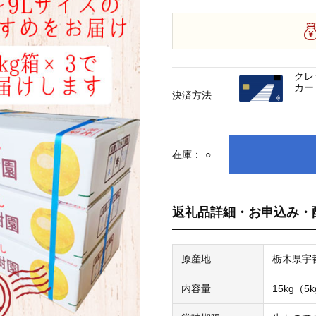
クレ
カー
決済方法
在庫：
○
返礼品詳細・お申込み・
原産地
栃木県宇
内容量
15kg（5