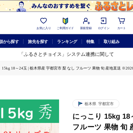
お気に入り
ご利用ガイド
新規登録
ログイン
カート
額から探す
旅先を探す
ランキング
特集
取り組み
「ふるさとチョイス」システム連携に関して
15kg 18～24玉 | 栃木県産 宇都宮市 梨 なし フルーツ 果物 旬 産地直送 ※20
| 栃木県産 宇都宮市 梨 なし フルーツ 果物 旬 産地直送 ※2026年9月～発送
栃木県
宇都宮市
にっこり 15kg 1
フルーツ 果物 旬 