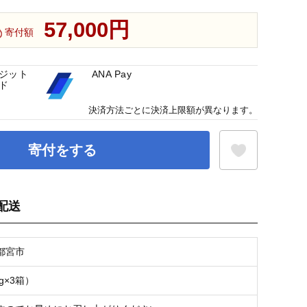
57,000円
寄付額
ジット
ANA Pay
ド
決済方法ごとに決済上限額が異なります。
寄付をする
配送
お気に入り登録
都宮市
kg×3箱）