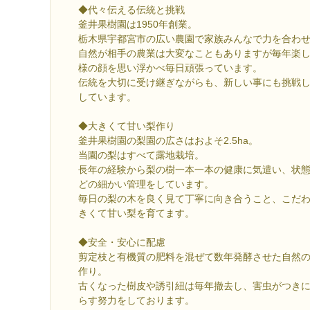
◆代々伝える伝統と挑戦
釜井果樹園は1950年創業。
栃木県宇都宮市の広い農園で家族みんなで力を合わ
自然が相手の農業は大変なこともありますが毎年楽
様の顔を思い浮かべ毎日頑張っています。
伝統を大切に受け継ぎながらも、新しい事にも挑戦
しています。
◆大きくて甘い梨作り
釜井果樹園の梨園の広さはおよそ2.5ha。
当園の梨はすべて露地栽培。
長年の経験から梨の樹一本一本の健康に気遣い、状
どの細かい管理をしています。
毎日の梨の木を良く見て丁寧に向き合うこと、こだ
きくて甘い梨を育てます。
◆安全・安心に配慮
剪定枝と有機質の肥料を混ぜて数年発酵させた自然
作り。
古くなった樹皮や誘引紐は毎年撤去し、害虫がつき
らす努力をしております。