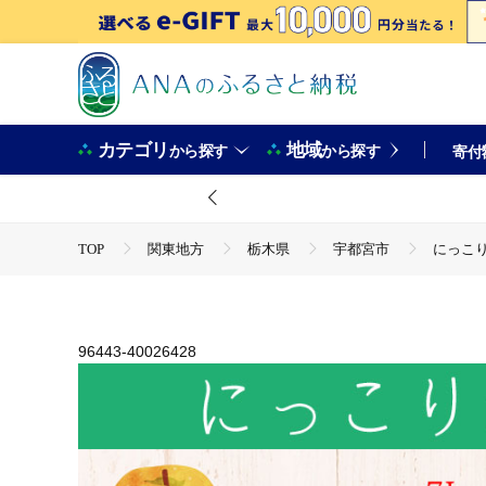
カテゴリ
地域
から探す
から探す
寄付
TOP
関東地方
栃木県
宇都宮市
にっこり 
TOP
フルーツ
梨
にっこり 15kg 18～24玉 
96443-40026428