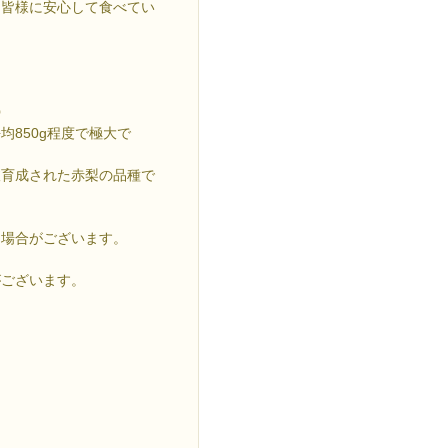
し皆様に安心して食べてい
◎
850g程度で極大で
抜育成された赤梨の品種で
る場合がございます。
がございます。