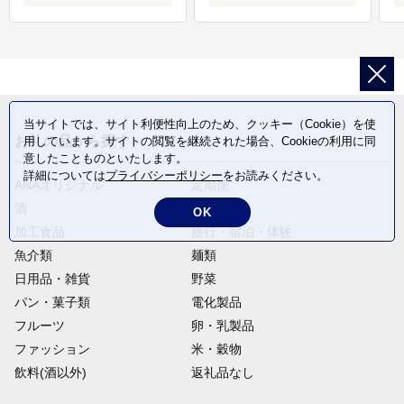
当サイトでは、サイト利便性向上のため、クッキー（Cookie）を使
お礼の品から探す
用しています。サイトの閲覧を継続された場合、Cookieの利用に同
意したことものといたします。
詳細については
プライバシーポリシー
をお読みください。
ANAオリジナル
定期便
酒
肉類
OK
加工食品
旅行・宿泊・体験
魚介類
麺類
日用品・雑貨
野菜
パン・菓子類
電化製品
フルーツ
卵・乳製品
ファッション
米・穀物
飲料(酒以外)
返礼品なし