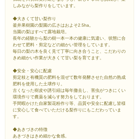
しみながら梨作りをしています。
◆大きくて甘い梨作り
釜井果樹園の梨園の広さはおよそ2.5ha。
当園の梨はすべて露地栽培。
長年の経験から梨の樹一本一本の健康に気遣い、状態に合
わせて肥料・剪定などの細かい管理をしています。
毎日の梨の木を良く見て丁寧に向き合うこと、こだわりの
きめ細かい作業が大きくて甘い梨を育てます。
◆安全・安心に配慮
剪定枝と有機質の肥料を混ぜて数年発酵させた自然の熟成
肥料を使用した土壌作り。
古くなった樹皮や誘引紐は毎年撤去し、害虫がつきにくい
環境作りで農薬を減らす努力をしております。
手間暇かけた自家製花粉作り等、品質や安全に配慮し皆様
に安心して食べていただける梨作りにもこだわっていま
す。
◆あきづきの特徴
あきづきはきめ細かな食感。