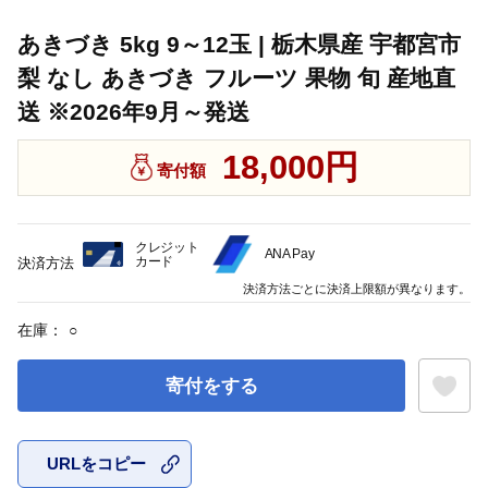
あきづき 5kg 9～12玉 | 栃木県産 宇都宮市
梨 なし あきづき フルーツ 果物 旬 産地直
送 ※2026年9月～発送
18,000円
寄付額
クレジット
ANA Pay
カード
決済方法
決済方法ごとに決済上限額が異なります。
在庫：
○
寄付をする
URLをコピー
お気に入