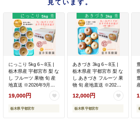
見ています。
にっこり 5kg 6～8玉 |
あきづき 3kg 6～8玉 |
豊
栃木県産 宇都宮市 梨 な
栃木県産 宇都宮市 梨 な
し フルーツ 果物 旬 産
し あきづき フルーツ 果
地直送 ※2026年9月～
物 旬 産地直送 ※2026
発送
年9月～発送
19,000円
12,000円
1
栃木県 宇都宮市
栃木県 宇都宮市