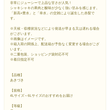
非常にジューシーで上品な甘さが人気！
シャキシャキの果肉と酸味が少なく強い甘みを感じます。
「新高×豊水」と「幸水」の交雑により誕生した赤梨で
す。
※天候・収穫状況などにより発送が早まる又は遅れる場合
がございます。
※画像はイメージです。
※箱入荷の関係上、配送箱が予告なく変更する場合がござ
います。
※二重包装、ショッピング袋対応不可
※着日指定不可
【品種】
あきづき
【規格】
4Lサイズ～6Lサイズのおすすめをお届け
【等級】