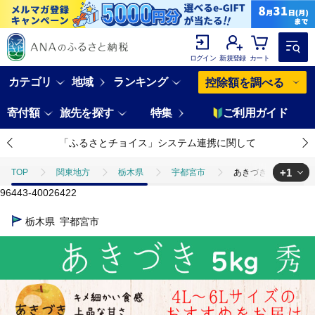
ログイン
新規登録
カート
カテゴリ
地域
ランキング
控除額を調べる
寄付額
旅先を探す
特集
ご利用ガイド
「ふるさとチョイス」システム連携に関して
+1
TOP
関東地方
栃木県
宇都宮市
あきづき 5kg 9～1
96443-40026422
TOP
フルーツ
梨
あきづき 5kg 9～12玉 | 栃木県産 宇都宮
栃木県
宇都宮市