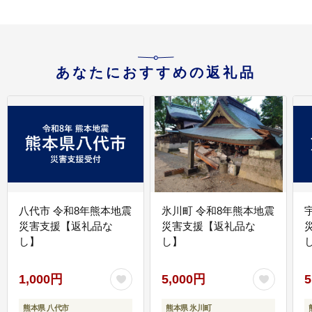
あなたにおすすめの返礼品
八代市 令和8年熊本地震
氷川町 令和8年熊本地震
災害支援【返礼品な
災害支援【返礼品な
し】
し】
し
1,000円
5,000円
5
熊本県 八代市
熊本県 氷川町