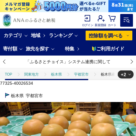
ログイン
新規登録
カート
カテゴリ
地域
ランキング
控除額を調べる
寄付額
旅先を探す
特集
ご利用ガイド
「ふるさとチョイス」システム連携に関して
+2
TOP
関東地方
栃木県
宇都宮市
栃木県産 梨【豊水】5k
77325-40026534
TOP
フルーツ
栃木県産 梨【豊水】5kg（14~10玉） ※2026年9
栃木県
宇都宮市
TOP
フルーツ
梨
栃木県産 梨【豊水】5kg（14~10玉） ※2