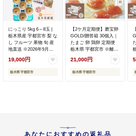
にっこり 5kg 6～8玉 |
【2ケ月定期便】磨宝卵
栃木県産 宇都宮市 梨 な
GOLD/贈答箱 30個入｜
し フルーツ 果物 旬 産
たまご 卵 鶏卵 定期便
地直送 ※2026年9月～
栃木県 宇都宮市 ※離島
発送
への配送不可
19,000円
21,000円
5
栃木県 宇都宮市
栃木県 宇都宮市
あなたにおすすめの返礼品