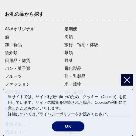
お礼の品から探す
ANAオリジナル
定期便
酒
肉類
加工食品
旅行・宿泊・体験
魚介類
麺類
日用品・雑貨
野菜
パン・菓子類
電化製品
フルーツ
卵・乳製品
ファッション
米・穀物
飲料(酒以外)
返礼品なし
当サイトでは、サイト利便性向上のため、クッキー（Cookie）を使
用しています。サイトの閲覧を継続された場合、Cookieの利用に同
意したことものといたします。
地域から探す
詳細については
プライバシーポリシー
をお読みください。
北海道エリア
東北エリア
OK
関東エリア
中部エリア