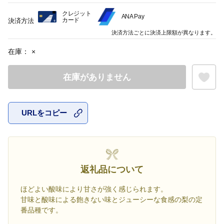
クレジット
ANA Pay
カード
決済方法
決済方法ごとに決済上限額が異なります。
在庫：
×
在庫がありません
URLをコピー
お気に入
返礼品について
ほどよい酸味により甘さが強く感じられます。
甘味と酸味による飽きない味とジューシーな食感の梨の定
番品種です。