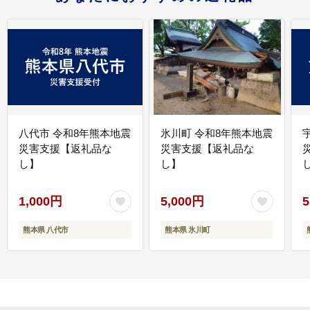
八代市 令和8年熊本地震
氷川町 令和8年熊本地震
災害支援【返礼品な
災害支援【返礼品な
し】
し】
し
1,000円
5,000円
5
熊本県 八代市
熊本県 氷川町