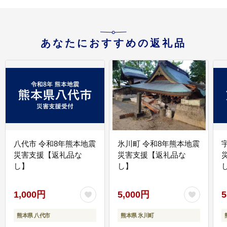
あなたにおすすめの返礼品
八代市 令和8年熊本地震
氷川町 令和8年熊本地震
災害支援【返礼品な
災害支援【返礼品な
し】
し】
し
1,000円
5,000円
5
熊本県 八代市
熊本県 氷川町