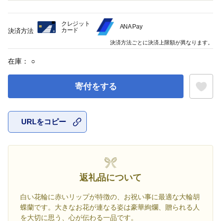
クレジット
ANA Pay
カード
決済方法
決済方法ごとに決済上限額が異なります。
在庫：
○
寄付をする
URLをコピー
お気に入
返礼品について
白い花輪に赤いリップが特徴の、お祝い事に最適な大輪胡
蝶蘭です。大きなお花が連なる姿は豪華絢爛、贈られる人
を大切に思う、心が伝わる一品です。