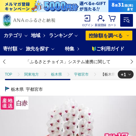
ログイン
新規登録
カート
カテゴリ
地域
ランキング
控除額を調べる
寄付額
旅先を探す
特集
ご利用ガイド
「ふるさとチョイス」システム連携に関して
+1
TOP
関東地方
栃木県
宇都宮市
【栃木県宇都宮産】特
TOP
日用品・雑貨
花・観葉植物
【栃木県宇都宮産】特選胡蝶
栃木県
宇都宮市