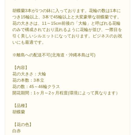
胡蝶蘭3本が1つの鉢に入っております。花輪の数は1本に
つき15輪以上、3本で45輪以上と大変豪華な胡蝶蘭です。
花の大きさは、11～15cm前後の「大輪」と呼ばれる花輪
のみで構成されており流れるように花輪が並び、一際目を
引く美しいシルエットになっております。ビジネスのお祝
いにも最適です。
※離島への配送不可(北海道・沖縄本島は可)
【内容】
花の大きさ：大輪
花の本数：3本立
花の数：45～46輪クラス
開花期間：1ヶ月～2ヶ月程度(環境によって異なります）
【品種】
胡蝶蘭
【花の色】
白赤