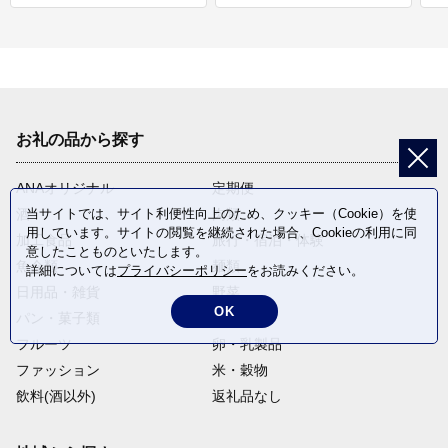
お礼の品から探す
ANAオリジナル
定期便
酒
肉類
当サイトでは、サイト利便性向上のため、クッキー（Cookie）を使
用しています。サイトの閲覧を継続された場合、Cookieの利用に同
加工食品
旅行・宿泊・体験
意したことものといたします。
魚介類
麺類
詳細については
プライバシーポリシー
をお読みください。
日用品・雑貨
野菜
OK
パン・菓子類
電化製品
フルーツ
卵・乳製品
ファッション
米・穀物
飲料(酒以外)
返礼品なし