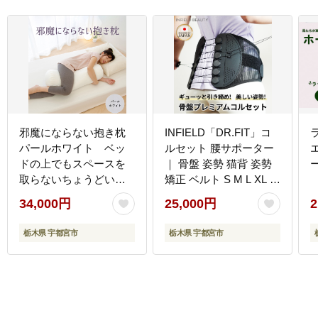
邪魔にならない抱き枕
INFIELD「DR.FIT」コ
パールホワイト ベッ
ルセット 腰サポーター
ドの上でもスペースを
｜ 骨盤 姿勢 猫背 姿勢
取らないちょうどいい
矯正 ベルト S M L XL イ
サイズの抱き枕 ｜ 抱き
ンフィールド ドクター
34,000円
25,000円
2
枕 小さい おすすめ おし
フィット 耐久性 調整 産
ゃれ ボルスター 妊婦 だ
後 筋トレ デスクワーク
栃木県 宇都宮市
栃木県 宇都宮市
き枕 洗える 抱きまくら
メッシュ 薄手 目立たな
だきまくら
い 手入れ簡単 洗濯機