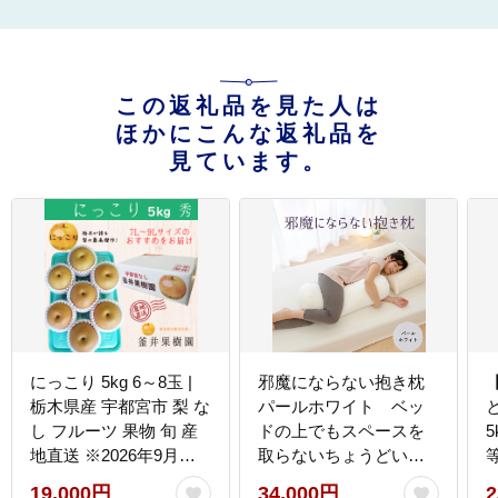
この返礼品を見た人は
ほかにこんな返礼品を
見ています。
にっこり 5kg 6～8玉 |
邪魔にならない抱き枕
栃木県産 宇都宮市 梨 な
パールホワイト ベッ
し フルーツ 果物 旬 産
ドの上でもスペースを
5
地直送 ※2026年9月～
取らないちょうどいい
発送
サイズの抱き枕 ｜ 抱き
19,000円
34,000円
2