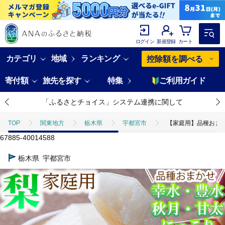
ログイン
新規登録
カート
カテゴリ
地域
ランキング
控除額を調べる
寄付額
旅先を探す
特集
ご利用ガイド
「ふるさとチョイス」システム連携に関して
TOP
関東地方
栃木県
宇都宮市
【家庭用】品種おまかせ
67885-40014588
栃木県
宇都宮市