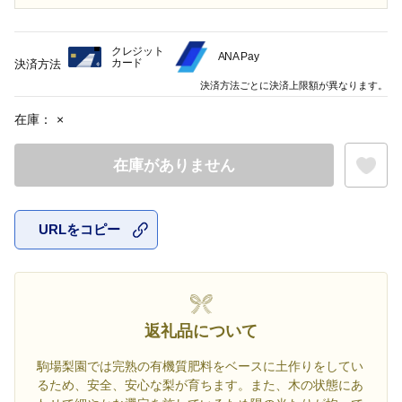
クレジット
ANA Pay
カード
決済方法
決済方法ごとに決済上限額が異なります。
在庫：
×
在庫がありません
URLをコピー
お気に入
返礼品について
駒場梨園では完熟の有機質肥料をベースに土作りをしてい
るため、安全、安心な梨が育ちます。また、木の状態にあ