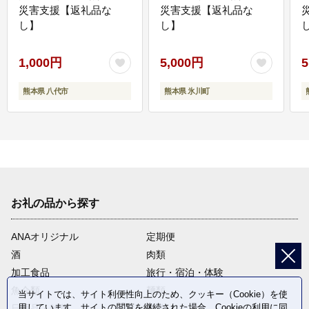
災害支援【返礼品な
災害支援【返礼品な
し】
し】
し
1,000円
5,000円
5
熊本県 八代市
熊本県 氷川町
お礼の品から探す
ANAオリジナル
定期便
酒
肉類
加工食品
旅行・宿泊・体験
魚介類
麺類
当サイトでは、サイト利便性向上のため、クッキー（Cookie）を使
用しています。サイトの閲覧を継続された場合、Cookieの利用に同
日用品・雑貨
野菜