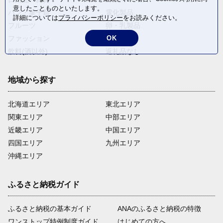
意したことものといたします。
パン・菓子類
電化製品
詳細については
プライバシーポリシー
をお読みください。
フルーツ
卵・乳製品
ファッション
米・穀物
OK
飲料(酒以外)
返礼品なし
地域から探す
北海道エリア
東北エリア
関東エリア
中部エリア
近畿エリア
中国エリア
四国エリア
九州エリア
沖縄エリア
ふるさと納税ガイド
ふるさと納税の基本ガイド
ANAのふるさと納税の特徴
ワンストップ特例制度ガイド
はじめての方へ