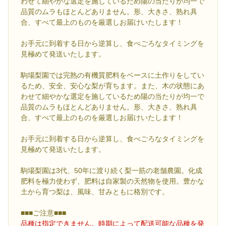
わせて細やかな選定を施しているため陽の当たりが均一で
品質のムラもほとんどありません。形、大きさ、熟れ具
合、すべて最上のものを厳選しお届けいたします！
お手元に到着する日から逆算し、食べごろなタイミングを
見極めて発送いたします。
駒場梨園では完熟の有機質肥料をベースに土作りをしてい
るため、安全、安心な梨が育ちます。また、木の状態にあ
わせて細やかな選定を施しているため陽の当たりが均一で
品質のムラもほとんどありません。形、大きさ、熟れ具
合、すべて最上のものを厳選しお届けいたします！
お手元に到着する日から逆算し、食べごろなタイミングを
見極めて発送いたします。
駒場梨園は3代、50年に渡り続く梨一筋の老舗農園。化成
肥料を極力使わず、肥料は自家製の天然物を使用。豊かな
土から育つ梨は、風味、甘みともに格別です。
■■■ご注意■■■
品種は指定できません。時期によって配送可能な品種を発