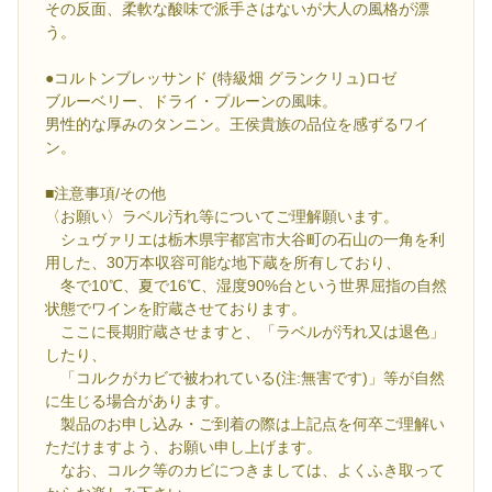
その反面、柔軟な酸味で派手さはないが大人の風格が漂
う。
●コルトンブレッサンド (特級畑 グランクリュ)ロゼ
ブルーベリー、ドライ・プルーンの風味。
男性的な厚みのタンニン。王侯貴族の品位を感ずるワイ
ン。
■注意事項/その他
〈お願い〉ラベル汚れ等についてご理解願います。
シュヴァリエは栃木県宇都宮市大谷町の石山の一角を利
用した、30万本収容可能な地下蔵を所有しており、
冬で10℃、夏で16℃、湿度90%台という世界屈指の自然
状態でワインを貯蔵させております。
ここに長期貯蔵させますと、「ラベルが汚れ又は退色」
したり、
「コルクがカビで被われている(注:無害です)」等が自然
に生じる場合があります。
製品のお申し込み・ご到着の際は上記点を何卒ご理解い
ただけますよう、お願い申し上げます。
なお、コルク等のカビにつきましては、よくふき取って