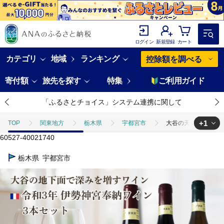
ログイン
新規登録
カート
カテゴリ
地域
ランキング
控除額を調べる
寄付額
旅先を探す
特集
ご利用ガイド
「ふるさとチョイス」システム連携に関して
+1
TOP
関東地方
栃木県
宇都宮市
大谷の天然地下蔵で深
60527-40021740
TOP
酒
ワイン
大谷の天然地下蔵で深みを増すワイン 令和3年
栃木県
宇都宮市