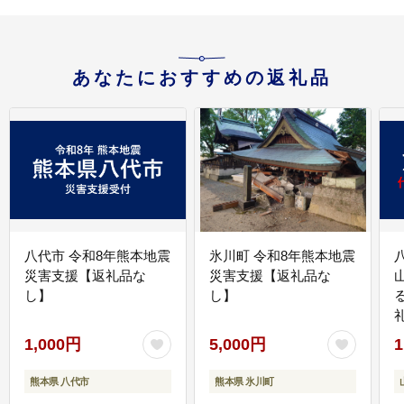
あなたにおすすめの返礼品
八代市 令和8年熊本地震
氷川町 令和8年熊本地震
災害支援【返礼品な
災害支援【返礼品な
し】
し】
1,000円
5,000円
1
熊本県 八代市
熊本県 氷川町