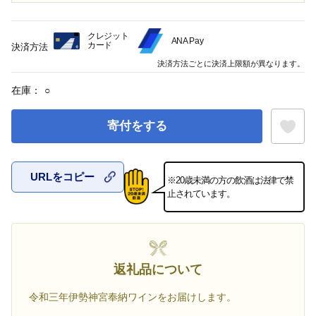
クレジット
ANA Pay
カード
決済方法
決済方法ごとに決済上限額が異なります。
在庫：
○
寄付をする
URLをコピー
※20歳未満の方の飲酒は法律で禁
お気に入
止されています。
返礼品について
令和三年伊勢神宮奉納ワインをお届けします。