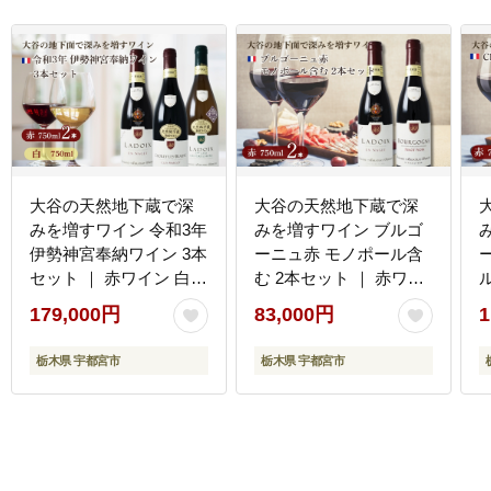
大谷の天然地下蔵で深
大谷の天然地下蔵で深
みを増すワイン 令和3年
みを増すワイン ブルゴ
伊勢神宮奉納ワイン 3本
ーニュ赤 モノポール含
セット ｜ 赤ワイン 白ワ
む 2本セット ｜ 赤ワイ
イン 飲み比べ ギフト 栃
ン お酒 飲み比べ セット
179,000円
83,000円
1
木県 宇都宮市 ※離島へ
ギフト 栃木県 宇都宮市
の配送不可
※離島への配送不可
栃木県 宇都宮市
栃木県 宇都宮市