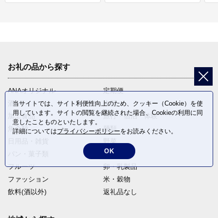
お礼の品から探す
ANAオリジナル
定期便
酒
肉類
当サイトでは、サイト利便性向上のため、クッキー（Cookie）を使
用しています。サイトの閲覧を継続された場合、Cookieの利用に同
加工食品
旅行・宿泊・体験
意したことものといたします。
魚介類
麺類
詳細については
プライバシーポリシー
をお読みください。
日用品・雑貨
野菜
OK
パン・菓子類
電化製品
フルーツ
卵・乳製品
ファッション
米・穀物
飲料(酒以外)
返礼品なし