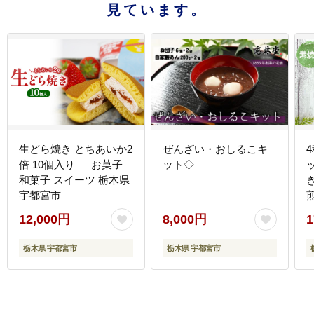
見ています。
生どら焼き とちあいか2
ぜんざい・おしるこキ
倍 10個入り ｜ お菓子
ット◇
和菓子 スイーツ 栃木県
宇都宮市
12,000円
8,000円
1
栃木県 宇都宮市
栃木県 宇都宮市