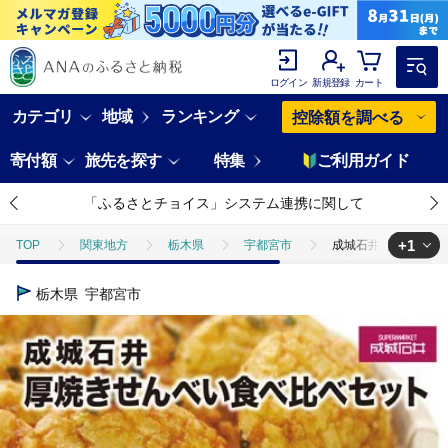
ログイン
新規登録
カート
カテゴリ
地域
ランキング
控除額を調べる
寄付額
旅先を探す
特集
ご利用ガイド
「ふるさとチョイス」システム連携に関して
+1
TOP
関東地方
栃木県
宇都宮市
成城石井 厚焼きせん
TOP
パン・菓子類
和菓子
成城石井 厚焼きせんべい食べ比べ
栃木県
宇都宮市