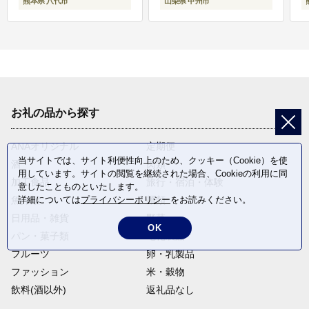
熊本県 八代市
山梨県 甲州市
お礼の品から探す
ANAオリジナル
定期便
当サイトでは、サイト利便性向上のため、クッキー（Cookie）を使
酒
肉類
用しています。サイトの閲覧を継続された場合、Cookieの利用に同
加工食品
旅行・宿泊・体験
意したことものといたします。
詳細については
プライバシーポリシー
をお読みください。
魚介類
麺類
日用品・雑貨
野菜
OK
パン・菓子類
電化製品
フルーツ
卵・乳製品
ファッション
米・穀物
飲料(酒以外)
返礼品なし