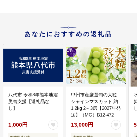
あなたにおすすめの返礼品
八代市 令和8年熊本地震
甲州市産厳選旬の大粒
災害支援【返礼品な
シャインマスカット 約
し】
1.2kg 2～3房【2027年発
送】（MG）B12-472
1,000円
13,000円
5