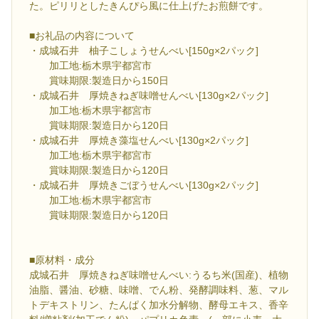
た。ピリリとしたきんぴら風に仕上げたお煎餅です。
■お礼品の内容について
・成城石井 柚子こしょうせんべい[150g×2パック]
加工地:栃木県宇都宮市
賞味期限:製造日から150日
・成城石井 厚焼きねぎ味噌せんべい[130g×2パック]
加工地:栃木県宇都宮市
賞味期限:製造日から120日
・成城石井 厚焼き藻塩せんべい[130g×2パック]
加工地:栃木県宇都宮市
賞味期限:製造日から120日
・成城石井 厚焼きごぼうせんべい[130g×2パック]
加工地:栃木県宇都宮市
賞味期限:製造日から120日
■原材料・成分
成城石井 厚焼きねぎ味噌せんべい:うるち米(国産)、植物
油脂、醤油、砂糖、味噌、でん粉、発酵調味料、葱、マル
トデキストリン、たんぱく加水分解物、酵母エキス、香辛