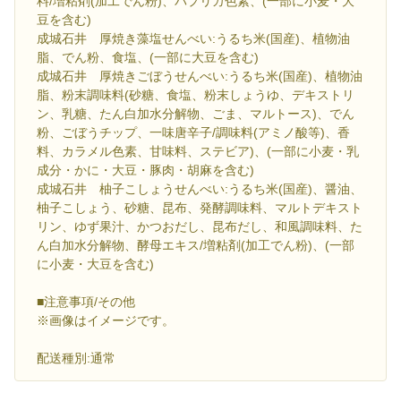
料/増粘剤(加工でん粉)、パプリカ色素、(一部に小麦・大
豆を含む)
成城石井 厚焼き藻塩せんべい:うるち米(国産)、植物油
脂、でん粉、食塩、(一部に大豆を含む)
成城石井 厚焼きごぼうせんべい:うるち米(国産)、植物油
脂、粉末調味料(砂糖、食塩、粉末しょうゆ、デキストリ
ン、乳糖、たん白加水分解物、ごま、マルトース)、でん
粉、ごぼうチップ、一味唐辛子/調味料(アミノ酸等)、香
料、カラメル色素、甘味料、ステビア)、(一部に小麦・乳
成分・かに・大豆・豚肉・胡麻を含む)
成城石井 柚子こしょうせんべい:うるち米(国産)、醤油、
柚子こしょう、砂糖、昆布、発酵調味料、マルトデキスト
リン、ゆず果汁、かつおだし、昆布だし、和風調味料、た
ん白加水分解物、酵母エキス/増粘剤(加工でん粉)、(一部
に小麦・大豆を含む)
■注意事項/その他
※画像はイメージです。
配送種別:通常