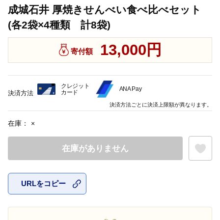
成城石井 厚焼きせんべい食べ比べセット
(各2袋×4種類 計8袋)
13,000円
寄付額
クレジット
ANA Pay
カード
決済方法
決済方法ごとに決済上限額が異なります。
在庫：
×
在庫がありません
URLをコピー
お気に入