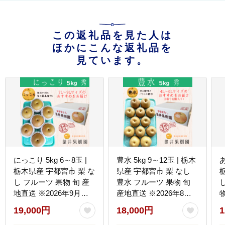
この返礼品を見た人は
ほかにこんな返礼品を
見ています。
にっこり 5kg 6～8玉 |
豊水 5kg 9～12玉 | 栃木
あ
栃木県産 宇都宮市 梨 な
県産 宇都宮市 梨 なし
し フルーツ 果物 旬 産
豊水 フルーツ 果物 旬
地直送 ※2026年9月～
産地直送 ※2026年8月
物
発送
～発送
19,000円
18,000円
1