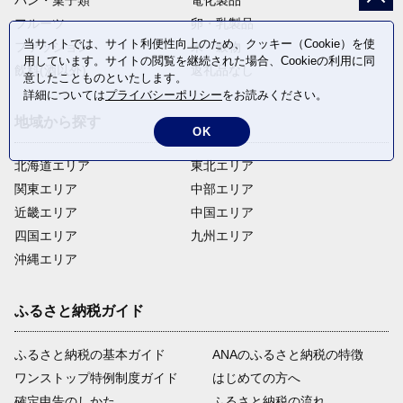
パン・菓子類
電化製品
フルーツ
卵・乳製品
当サイトでは、サイト利便性向上のため、クッキー（Cookie）を使
ファッション
米・穀物
用しています。サイトの閲覧を継続された場合、Cookieの利用に同
飲料(酒以外)
返礼品なし
意したことものといたします。
詳細については
プライバシーポリシー
をお読みください。
地域から探す
OK
北海道エリア
東北エリア
関東エリア
中部エリア
近畿エリア
中国エリア
四国エリア
九州エリア
沖縄エリア
ふるさと納税ガイド
ふるさと納税の基本ガイド
ANAのふるさと納税の特徴
ワンストップ特例制度ガイド
はじめての方へ
確定申告のしかた
ふるさと納税の流れ