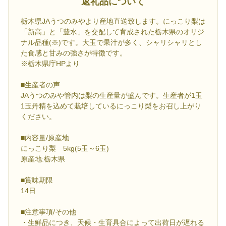
返礼品について
栃木県JAうつのみやより産地直送致します。にっこり梨は
「新高」と「豊水」を交配して育成された栃木県のオリジ
ナル品種(※)です。大玉で果汁が多く、シャリシャリとし
た食感と甘みの強さが特徴です。
※栃木県庁HPより
■生産者の声
JAうつのみや管内は梨の生産量が盛んです。生産者が1玉
1玉丹精を込めて栽培しているにっこり梨をお召し上がり
ください。
■内容量/原産地
にっこり梨 5kg(5玉～6玉)
原産地:栃木県
■賞味期限
14日
■注意事項/その他
・生鮮品につき、天候・生育具合によって出荷日が遅れる