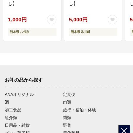
し】
し】
し
1,000円
5,000円
5
熊本県 八代市
熊本県 氷川町
お礼の品から探す
ANAオリジナル
定期便
酒
肉類
加工食品
旅行・宿泊・体験
魚介類
麺類
日用品・雑貨
野菜