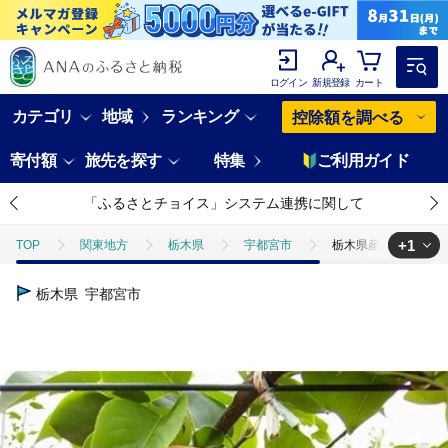
ログイン
新規登録
カート
カテゴリ
地域
ランキング
控除額を調べる
寄付額
旅先を探す
特集
ご利用ガイド
「ふるさとチョイス」システム連携に関して
+1
TOP
関東地方
栃木県
宇都宮市
栃木県産JAうつのみや
TOP
フルーツ
梨
栃木県産JAうつのみやのにっこり梨(5玉～
栃木県
宇都宮市