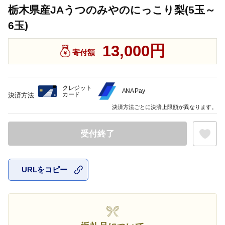
栃木県産JAうつのみやのにっこり梨(5玉～
6玉)
13,000円
寄付額
クレジット
ANA Pay
カード
決済方法
決済方法ごとに決済上限額が異なります。
受付終了
URLをコピー
お気に入