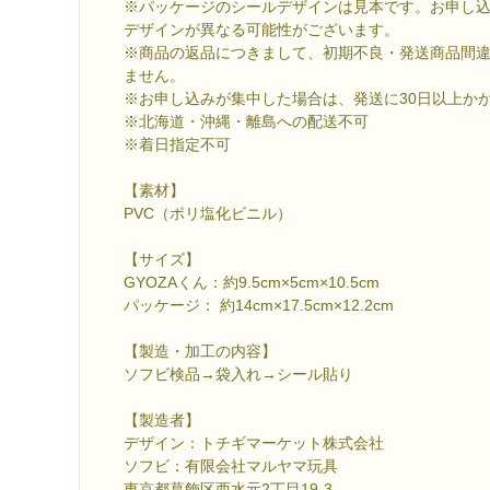
※パッケージのシールデザインは見本です。お申し
デザインが異なる可能性がございます。
※商品の返品につきまして、初期不良・発送商品間
ません。
※お申し込みが集中した場合は、発送に30日以上か
※北海道・沖縄・離島への配送不可
※着日指定不可
【素材】
PVC（ポリ塩化ビニル）
【サイズ】
GYOZAくん：約9.5cm×5cm×10.5cm
パッケージ： 約14cm×17.5cm×12.2cm
【製造・加工の内容】
ソフビ検品→袋入れ→シール貼り
【製造者】
デザイン：トチギマーケット株式会社
ソフビ：有限会社マルヤマ玩具
東京都葛飾区西水元2丁目19-3