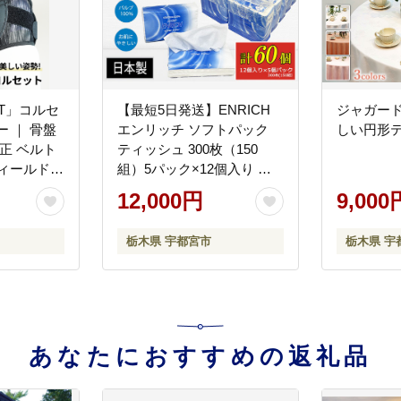
FIT」コルセ
【最短5日発送】ENRICH
ジャガー
 ｜ 骨盤
エンリッチ ソフトパック
しい円形
正 ベルト
ティッシュ 300枚（150
ンフィールド
組）5パック×12個入り 計
 耐久性
60個【日本製】| 日用品 消
12,000円
9,000
 デスクワ
耗品 まとめ買い 常備品 生
手 目立た
活用品 ティッシュペーパー
栃木県 宇都宮市
栃木県 宇
 洗濯機
60個
あなたにおすすめの返礼品