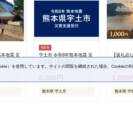
熊本地震 災
宇土市 令和8年熊本地震 災
【返礼品
なし】
害支援【返礼品なし】
市 ふるさ
kie）を使用しています。サイトの閲覧を継続された場合、Cookie
_U00-0001
1,000円
。
5,000円
1,000
熊本県 宇土市
熊本県 宇