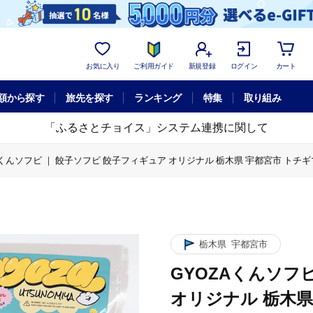
お気に入り
ご利用ガイド
新規登録
ログイン
カート
額から探す
旅先を探す
ランキング
特集
取り組み
「ふるさとチョイス」システム連携に関して
Aくんソフビ ｜ 餃子ソフビ 餃子フィギュア オリジナル 栃木県 宇都宮市 ト
ZAくんソフビ ｜ 餃子ソフビ 餃子フィギュア オリジナル 栃木県 宇都宮市 
栃木県
宇都宮市
GYOZAくんソフ
オリジナル 栃木県