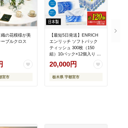
ド織の花模様が美
【最短5日発送】ENRICH
テーブルクロス
エンリッチ ソフトパック
ティッシュ 300枚（150
組）10パック×12個入り 計
120個【日本製】| 日用品 消
円
20,000円
耗品 まとめ買い 常備品 生
活用品 ティッシュペーパー
都宮市
栃木県 宇都宮市