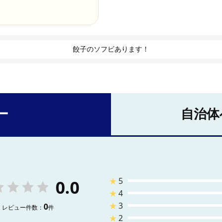
餃子のソフビあります！
ー
自治体
★
5
0.0
★
4
★
3
0
レビュー件数：
件
★
2