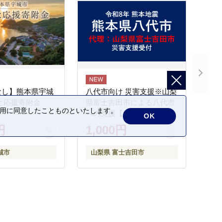
なし】熊本県宇城
八代市向け 災害支援※山梨
と応援寄附金
県富士吉田市による八代市
の利用に同意したことものといたします。
への支援【返礼品なし】
OK
円
1,000円
城市
山梨県 富士吉田市