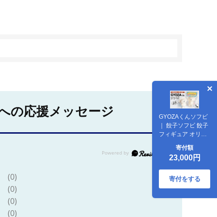
への応援メッセージ
GYOZAくんソフビ
｜ 餃子ソフビ 餃子
フィギュア オリジ
ナル 栃木県 宇都宮
寄付額
市 トチギマーケッ
23,000円
ト ※北海道・沖
縄・離島への配送
(0)
不可
寄付をする
(0)
(0)
(0)