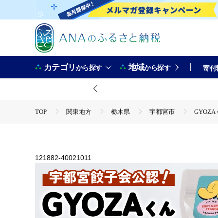
カテゴリ
地域
から探す
から探す
寄付
TOP
関東地方
栃木県
宇都宮市
GYOZ
TOP
日用品・雑貨
ほかの雑貨・日用品
GYO
121882-40021011