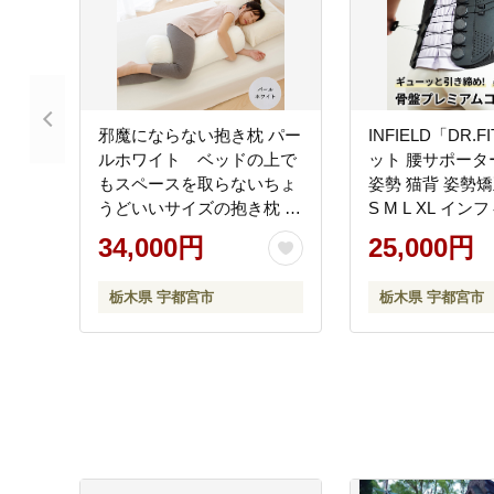
邪魔にならない抱き枕 パー
INFIELD「DR.
ルホワイト ベッドの上で
ット 腰サポーター
もスペースを取らないちょ
姿勢 猫背 姿勢矯
うどいいサイズの抱き枕 ｜
S M L XL イ
抱き枕 小さい おすすめ お
ドクターフィット
34,000円
25,000円
しゃれ ボルスター 妊婦 だ
調整 産後 筋トレ
き枕 洗える 抱きまくら だ
ーク メッシュ 薄
栃木県 宇都宮市
栃木県 宇都宮市
きまくら
ない 手入れ簡単