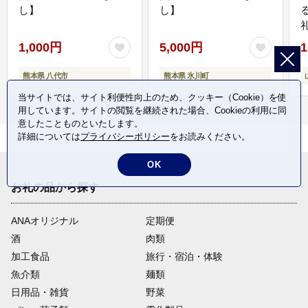
し】
し】
1,000円
5,000円
1
熊本県 八代市
熊本県 氷川町
当サイトでは、サイト利便性向上のため、クッキー（Cookie）を使
用しています。サイトの閲覧を継続された場合、Cookieの利用に同
意したことものといたします。
詳細については
プライバシーポリシー
をお読みください。
OK
お礼の品から探す
ANAオリジナル
定期便
酒
肉類
加工食品
旅行・宿泊・体験
魚介類
麺類
日用品・雑貨
野菜