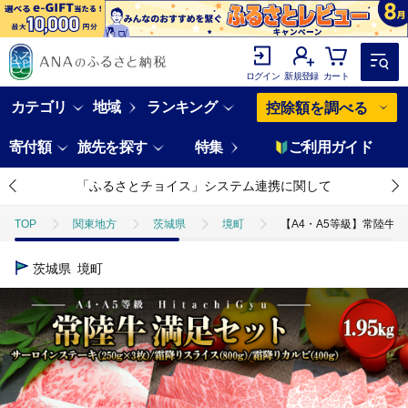
ログイン
新規登録
カート
カテゴリ
地域
ランキング
控除額を調べる
寄付額
旅先を探す
特集
ご利用ガイド
「ふるさとチョイス」システム連携に関して
TOP
関東地方
茨城県
境町
【A4・A5等級】常陸牛 境町
茨城県
境町