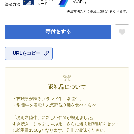
ANA Pay
カード
決済方法
決済方法ごとに決済上限額が異なります。
寄付をする
URLをコピー
お気に入
返礼品について
・茨城県が誇るブランド牛「常陸牛」
・常陸牛を堪能！人気部位３種を食べくらべ
「境町常陸牛」に新しい仲間が増えました。
すき焼き・しゃぶしゃぶ用・さらに焼肉用3種類をセット
し総重量1950gとなります。是非ご賞味ください。