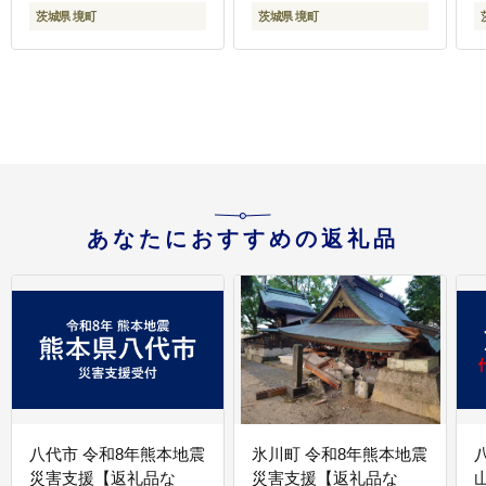
つ ダイエット デザート
K
茨城県 境町
茨城県 境町
スイーツ ギフト 大人気
人気 K1801 【計1.7kg】
あなたにおすすめの返礼品
八代市 令和8年熊本地震
氷川町 令和8年熊本地震
災害支援【返礼品な
災害支援【返礼品な