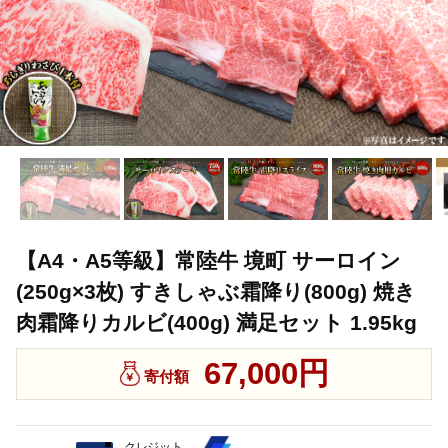
【A4・A5等級】常陸牛 境町 サーロイン
(250g×3枚) すきしゃぶ霜降り(800g) 焼き
肉霜降りカルビ(400g) 満足セット 1.95kg
67,000円
寄付額
クレジット