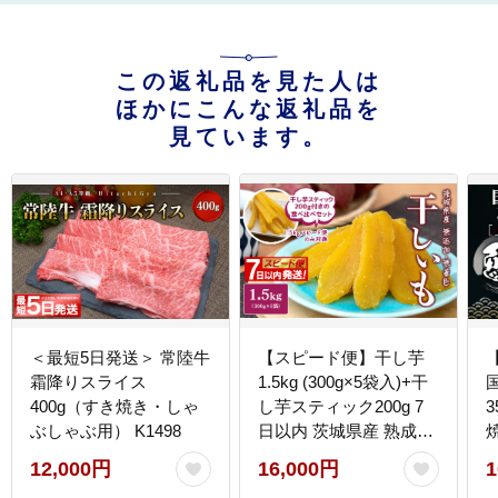
この返礼品を見た人は
ほかにこんな返礼品を
見ています。
＜最短5日発送＞ 常陸牛
【スピード便】干し芋
霜降りスライス
1.5kg (300g×5袋入)+干
400g（すき焼き・しゃ
し芋スティック200g 7
ぶしゃぶ用） K1498
日以内 茨城県産 熟成紅
はるか 干し芋 紅はるか
u
12,000円
16,000円
1
ほしいも さつまい おや