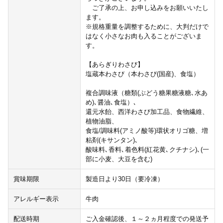
ご了承の上、お申し込みをお願いいたし
ます。
※規格重量を調整するために、大判だけで
はなく小さなお肉も入ることがございま
す。
【あらぎりわさび】
塩蔵本わさび（本わさび(国産)、食塩）
複合調味液（糖類(ぶどう糖果糖液糖､水あ
め)､醤油､食塩）､
還元水飴、西洋わさび加工品、食物繊維、
植物油脂、
食塩/調味料(アミノ酸等)環状オリゴ糖、増
粘剤(キサンタン)､
酸味料､香料､着色料(紅花黄､クチナシ)､(一
部に小麦、大豆を含む)
賞味期限
製造日より30日（要冷凍）
アレルギー表示
牛肉
配送時期
ご入金確認後、１～２ヵ月程度での発送予