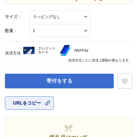
サイズ：
数量：
クレジット
ANA Pay
カード
決済方法
決済方法ごとに決済上限額が異なります。
寄付をする
URLをコピー
お気に入