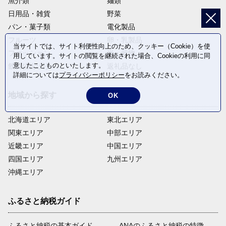
魚介類
麺類
日用品・雑貨
野菜
パン・菓子類
電化製品
フルーツ
卵・乳製品
当サイトでは、サイト利便性向上のため、クッキー（Cookie）を使
ファッション
米・穀物
用しています。サイトの閲覧を継続された場合、Cookieの利用に同
意したことものといたします。
飲料(酒以外)
返礼品なし
詳細については
プライバシーポリシー
をお読みください。
地域から探す
OK
北海道エリア
東北エリア
関東エリア
中部エリア
近畿エリア
中国エリア
四国エリア
九州エリア
沖縄エリア
ふるさと納税ガイド
ふるさと納税の基本ガイド
ANAのふるさと納税の特徴