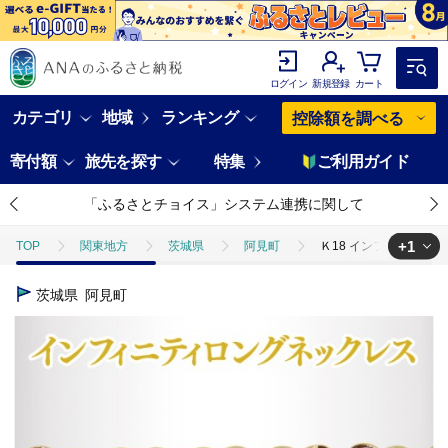
ログイン
新規登録
カート
カテゴリ
地域
ランキング
控除額を調べる
寄付額
旅先を探す
特集
ご利用ガイド
「ふるさとチョイス」システム連携に関して
+1
TOP
関東地方
茨城県
阿見町
Ｋ18 インフィニティロ
TOP
ファッション
アクセサリー
Ｋ18 インフィニティロング
茨城県
阿見町