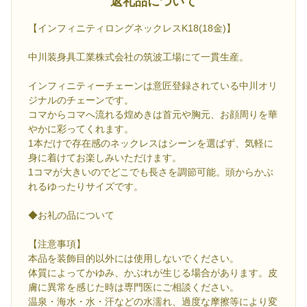
返礼品について
【インフィニティロングネックレスK18(18金)】
中川装身具工業株式会社の筑波工場にて一貫生産。
インフィニティーチェーンは意匠登録されている中川オリ
ジナルのチェーンです。
コマからコマへ流れる煌めきは首元や胸元、お顔周りを華
やかに彩ってくれます。
1本だけで存在感のネックレスはシーンを選ばず、気軽に
身に着けてお楽しみいただけます。
1コマが大きいのでどこでも長さを調節可能。頭からかぶ
れるゆったりサイズです。
◆お礼の品について
【注意事項】
本品を装飾目的以外には使用しないでください。
体質によってかゆみ、かぶれが生じる場合があります。皮
膚に異常を感じた時は専門医にご相談ください。
温泉・海水・水・汗などの水濡れ、過度な摩擦等により変