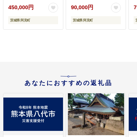
ゼント 贈り物 母の日 バ
ト 贈り物 母の日 バレン
450,000円
90,000円
7
レンタイン クリスマス
タイン クリスマス ホワ
ホワイトデー 国産】
イトデー 国産】（36-
茨城県 阿見町
茨城県 阿見町
（36-10）
09-1）
0
あなたにおすすめの返礼品