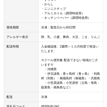
・からし
・ニンニクチップ
・アルミホイル（調理時使用）
・キッチンペーパー（調理時使用）
賞味期限
冷凍：製造日から60日間
アレルギー表示
卵、乳、小麦、豚肉、大豆、ごま、りんご
配送時期
入金確認後、2週間～１カ月程度で発送い
たします。
※クール便対象 配送できない地域がござ
います※
・沖縄県
・伊豆諸島：青ヶ島村（青ヶ島）・利島
村（利島）・御蔵島村（御蔵島）・式根島
・小笠原諸島：小笠原村（父島・母島・
硫黄島・南鳥島など）
配送
冷凍
返礼品コード
08309-BL042