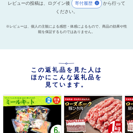
レビューの投稿は、ログイン後
寄付履歴
から行って
ください。
※レビューは、個人の主観による感想・体感によるもので、商品の効果や性
能を保証するものではありません。
この返礼品を見た人は
ほかにこんな返礼品を
見ています。