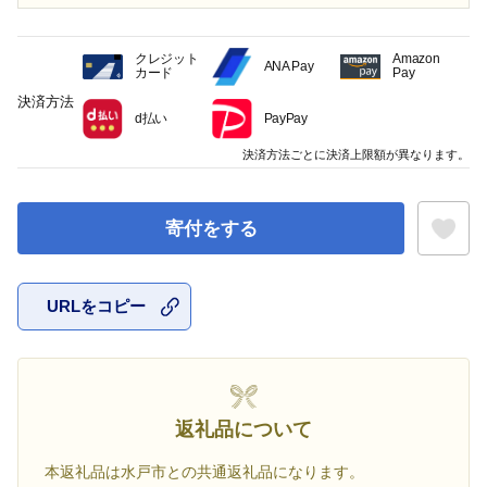
クレジット
Amazon
ANA Pay
カード
Pay
決済方法
d払い
PayPay
決済方法ごとに決済上限額が異なります。
寄付をする
URLをコピー
お気に入
返礼品について
本返礼品は水戸市との共通返礼品になります。