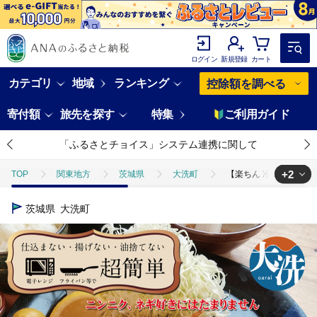
ログイン
新規登録
カート
カテゴリ
地域
ランキング
控除額を調べる
寄付額
旅先を探す
特集
ご利用ガイド
「ふるさとチョイス」システム連携に関して
+2
TOP
関東地方
茨城県
大洗町
【楽ちん 冷凍とんかつ
TOP
肉
【楽ちん 冷凍とんかつ】にんにく、ネギ好きにはたまらん ス
茨城県
大洗町
TOP
加工食品
【楽ちん 冷凍とんかつ】にんにく、ネギ好きにはたま