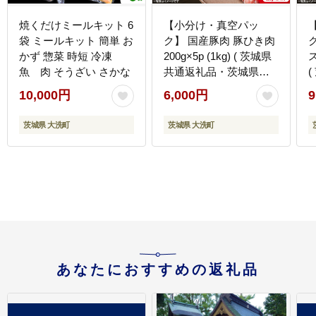
焼くだけミールキット 6
【小分け・真空パッ
袋 ミールキット 簡単 お
ク】 国産豚肉 豚ひき肉
かず 惣菜 時短 冷凍
200g×5p (1kg) ( 茨城県
ス
魚 肉 そうざい さかな
共通返礼品・茨城県産 )
ブランド豚 ローズポー
10,000円
6,000円
9
ク 茨城 国産 豚 豚肉 豚
挽肉 豚挽き肉 挽肉 ひき
茨城県 大洗町
茨城県 大洗町
肉 豚ミンチ ミンチ ハン
バーグ 冷凍 小分け 真空
パック
あなたにおすすめの返礼品