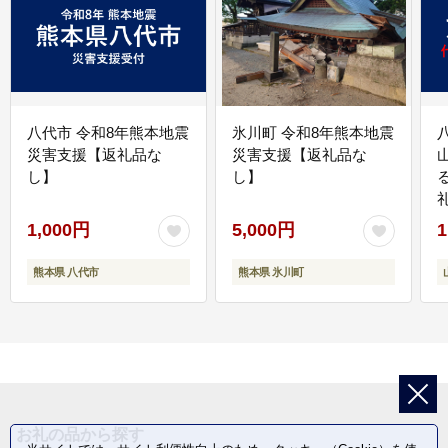
八代市 令和8年熊本地震
氷川町 令和8年熊本地震
災害支援【返礼品な
災害支援【返礼品な
し】
し】
1,000円
5,000円
1
熊本県 八代市
熊本県 氷川町
お礼の品から探す