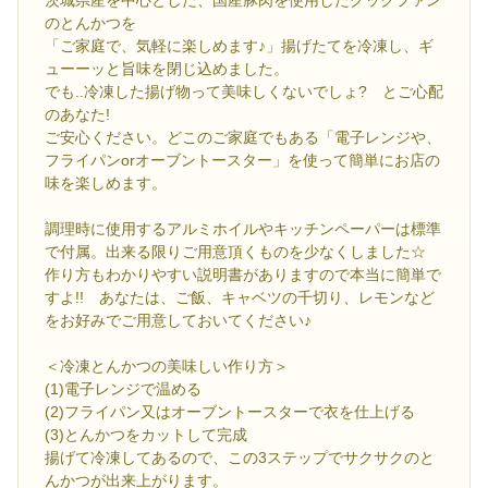
茨城県産を中心とした、国産豚肉を使用したクックファン
のとんかつを
「ご家庭で、気軽に楽しめます♪」揚げたてを冷凍し、ギ
ューーッと旨味を閉じ込めました。
でも..冷凍した揚げ物って美味しくないでしょ? とご心配
のあなた!
ご安心ください。どこのご家庭でもある「電子レンジや、
フライパンorオーブントースター」を使って簡単にお店の
味を楽しめます。
調理時に使用するアルミホイルやキッチンペーパーは標準
で付属。出来る限りご用意頂くものを少なくしました☆
作り方もわかりやすい説明書がありますので本当に簡単で
すよ!! あなたは、ご飯、キャベツの千切り、レモンなど
をお好みでご用意しておいてください♪
＜冷凍とんかつの美味しい作り方＞
(1)電子レンジで温める
(2)フライパン又はオーブントースターで衣を仕上げる
(3)とんかつをカットして完成
揚げて冷凍してあるので、この3ステップでサクサクのと
んかつが出来上がります。