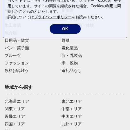
当サイトでは、サイト利便性向上のため、クッキー（Cookie）を使
用しています。サイトの閲覧を継続された場合、Cookieの利用に同
ANAオリジナル
定期便
意したことものといたします。
詳細については
プライバシーポリシー
をお読みください。
酒
肉類
加工食品
旅行・宿泊・体験
OK
魚介類
麺類
日用品・雑貨
野菜
パン・菓子類
電化製品
フルーツ
卵・乳製品
ファッション
米・穀物
飲料(酒以外)
返礼品なし
地域から探す
北海道エリア
東北エリア
関東エリア
中部エリア
近畿エリア
中国エリア
四国エリア
九州エリア