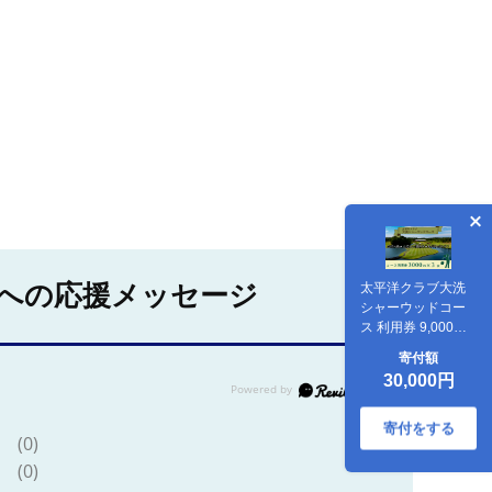
への応援メッセージ
太平洋クラブ大洗
シャーウッドコー
ス 利用券 9,000円
分 (3,000円×3枚)
寄付額
ゴルフ コース 全日
30,000円
利用可 ゴルフ場 大
洗 茨城 プレー券
寄付をする
(0)
(0)