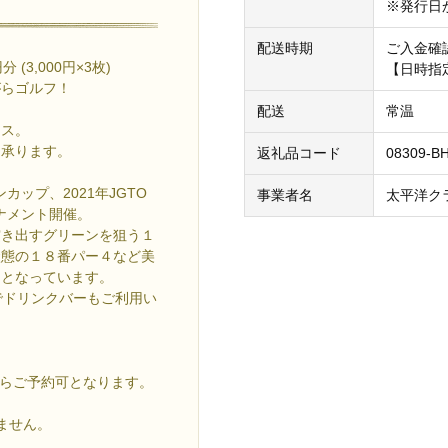
※発行日
配送時期
ご入金確
(3,000円×3枚)
【日時指
がらゴルフ！
配送
常温
ース。
も承ります。
返礼品コード
08309-B
カップ、2021年JGTO
事業者名
太平洋ク
ーナメント開催。
突き出すグリーンを狙う１
状態の１８番パー４など美
スとなっています。
でドリンクバーもご利用い
からご予約可となります。
ません。