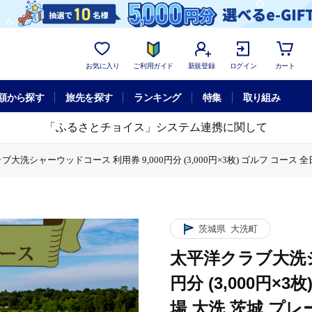
お気に入り
ご利用ガイド
新規登録
ログイン
カート
額から探す
旅先を探す
ランキング
特集
取り組み
「ふるさとチョイス」システム連携に関して
大洗シャーウッドコース 利用券 9,000円分 (3,000円×3枚) ゴルフ コース
プレー
太平洋クラブ大洗シャーウッドコース 利用券 9,000円分 (3,000円
茨城県
大洗町
太平洋クラブ大洗シ
円分 (3,000円×
場 大洗 茨城 プレ