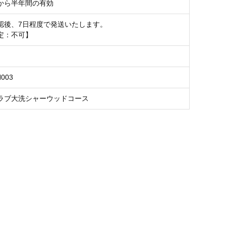
から半年間の有効
認後、7日程度で発送いたします。
定：不可】
H003
ラブ大洗シャーウッドコース