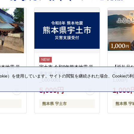
熊本地震 災
宇土市 令和8年熊本地震 災
【返礼品
なし】
害支援【返礼品なし】
市 ふるさ
kie）を使用しています。サイトの閲覧を継続された場合、Cookie
_U00-0001
1,000円
。
5,000円
1,000
熊本県 宇土市
熊本県 宇