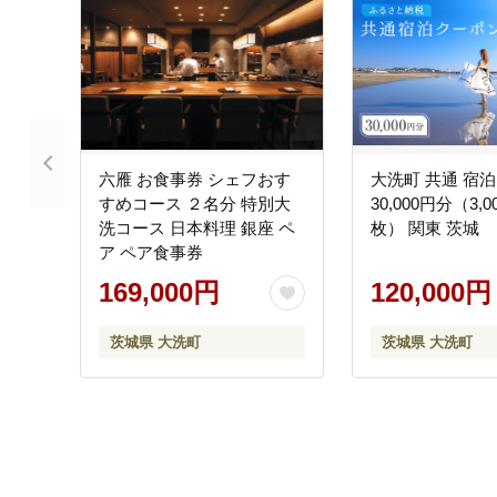
六雁 お食事券 シェフおす
大洗町 共通 宿泊
すめコース ２名分 特別大
30,000円分（3,0
洗コース 日本料理 銀座 ペ
枚） 関東 茨城
ア ペア食事券
169,000円
120,000円
茨城県 大洗町
茨城県 大洗町