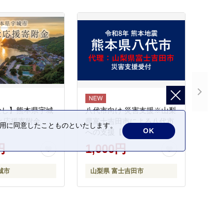
なし】熊本県宇城
八代市向け 災害支援※山梨
と応援寄附金
県富士吉田市による八代市
の利用に同意したことものといたします。
OK
への支援【返礼品なし】
円
1,000円
城市
山梨県 富士吉田市