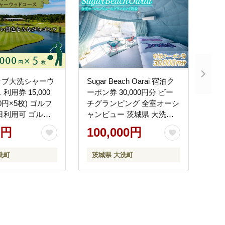
ラブ大洗シャーウ
Sugar Beach Oarai 宿泊ク
利用券 15,000
ーポン券 30,000円分 ビー
00円×5枚) ゴルフ
チグランピング 全室オーシ
日利用可 ゴルフ
ャンビュー 茨城県 大洗町
茨城 プレー券
チケット 券 利用券 クーポ
0円
100,000円
ン 旅行 宿泊 宿 グランピン
グ BBQ 海水浴
洗町
茨城県 大洗町