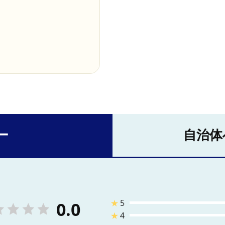
ー
自治体
★
5
0.0
★
4