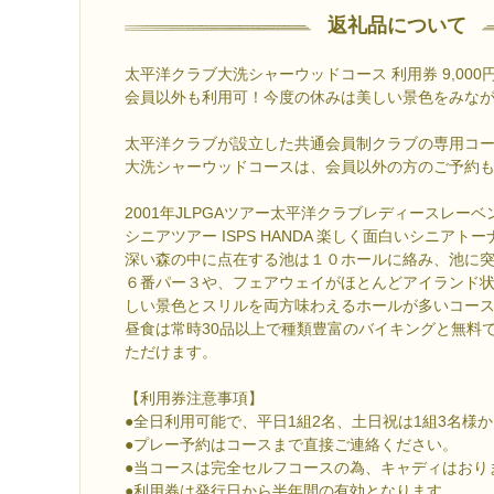
返礼品について
太平洋クラブ大洗シャーウッドコース 利用券 9,000円分 
会員以外も利用可！今度の休みは美しい景色をみな
太平洋クラブが設立した共通会員制クラブの専用コ
大洗シャーウッドコースは、会員以外の方のご予約
2001年JLPGAツアー太平洋クラブレディースレーベン
シニアツアー ISPS HANDA 楽しく面白いシニアト
深い森の中に点在する池は１０ホールに絡み、池に
６番パー３や、フェアウェイがほとんどアイランド
しい景色とスリルを両方味わえるホールが多いコー
昼食は常時30品以上で種類豊富のバイキングと無料
ただけます。
【利用券注意事項】
●全日利用可能で、平日1組2名、土日祝は1組3名様
●プレー予約はコースまで直接ご連絡ください。
●当コースは完全セルフコースの為、キャディはおり
●利用券は発行日から半年間の有効となります。