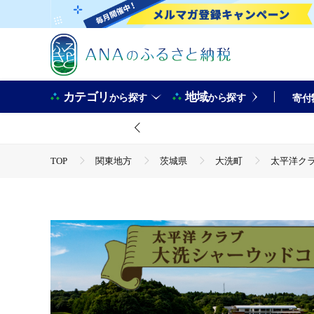
カテゴリ
地域
から探す
から探す
寄付
TOP
関東地方
茨城県
大洗町
太平洋クラブ
TOP
旅行・宿泊・体験
体験チケット
ゴルフ