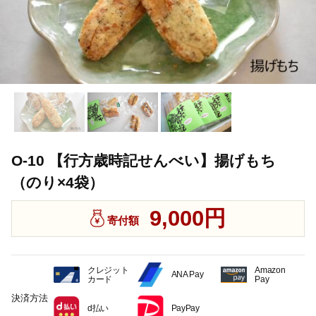
O-10 【行方歳時記せんべい】揚げもち
（のり×4袋）
9,000円
寄付額
クレジット
Amazon
ANA Pay
カード
Pay
決済方法
d払い
PayPay