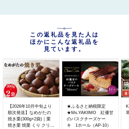
この返礼品を見た人は
ほかにこんな返礼品を
見ています。
【2026年10月中旬より
★ふるさと納税限定
順次発送】なめがたの
★Ms.YAKIIMO 紅優甘
焼き栗(300g×2袋)｜栗
のバスクチーズケー
焼き栗 焼栗 くり クリ
キ 1ホール（AP-10）