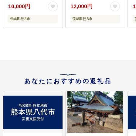
熟成 真空 真空パック 先
10,000円
12,000円
1
行予約 茨城県 行方市
(CS-5)
茨城県 行方市
茨城県 行方市
あなたにおすすめの返礼品