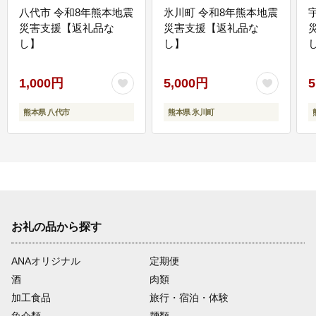
八代市 令和8年熊本地震
氷川町 令和8年熊本地震
災害支援【返礼品な
災害支援【返礼品な
し】
し】
し
1,000円
5,000円
5
熊本県 八代市
熊本県 氷川町
お礼の品から探す
ANAオリジナル
定期便
酒
肉類
加工食品
旅行・宿泊・体験