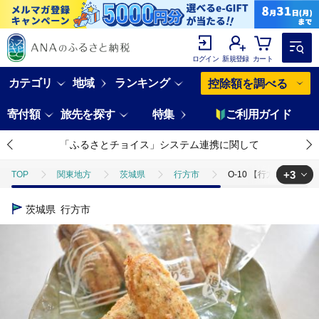
ログイン
新規登録
カート
カテゴリ
地域
ランキング
控除額を調べる
寄付額
旅先を探す
特集
ご利用ガイド
「ふるさとチョイス」システム連携に関して
+3
TOP
関東地方
茨城県
行方市
O-10 【行方歳時記せ
TOP
パン・菓子類
O-10 【行方歳時記せんべい】揚げもち（のり×
茨城県
行方市
TOP
パン・菓子類
和菓子
O-10 【行方歳時記せんべい】揚
TOP
パン・菓子類
和菓子
せんべい・おかき
O-10