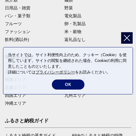
魚介類
麺類
日用品・雑貨
野菜
パン・菓子類
電化製品
フルーツ
卵・乳製品
ファッション
米・穀物
飲料(酒以外)
返礼品なし
当サイトでは、サイト利便性向上のため、クッキー（Cookie）を使
地域から探す
用しています。サイトの閲覧を継続された場合、Cookieの利用に同
意したことものといたします。
北海道エリア
東北エリア
詳細については
プライバシーポリシー
をお読みください。
関東エリア
中部エリア
OK
近畿エリア
中国エリア
四国エリア
九州エリア
沖縄エリア
ふるさと納税ガイド
ふるさと納税の基本ガイド
ANAのふるさと納税の特徴