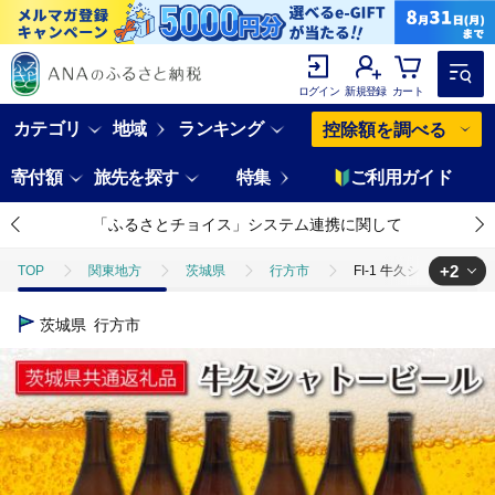
ログイン
新規登録
カート
カテゴリ
地域
ランキング
控除額を調べる
寄付額
旅先を探す
特集
ご利用ガイド
「ふるさとチョイス」システム連携に関して
+2
TOP
関東地方
茨城県
行方市
FI-1 牛久シャトービ
TOP
酒
FI-1 牛久シャトービール3種類6本セット（茨城県共通返礼品
茨城県
行方市
TOP
酒
ビール
FI-1 牛久シャトービール3種類6本セット（