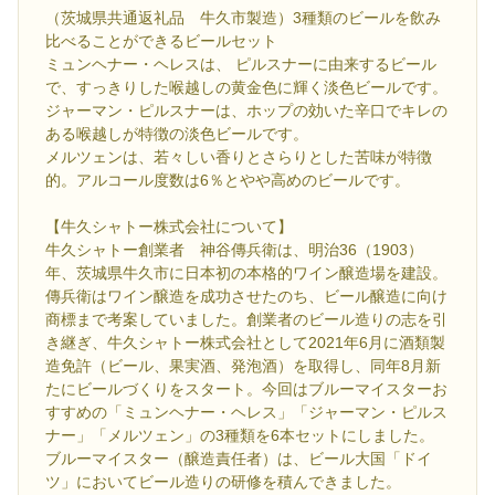
（茨城県共通返礼品 牛久市製造）3種類のビールを飲み
比べることができるビールセット
ミュンヘナー・ヘレスは、 ピルスナーに由来するビール
で、すっきりした喉越しの黄金色に輝く淡色ビールです。
ジャーマン・ピルスナーは、ホップの効いた辛口でキレの
ある喉越しが特徴の淡色ビールです。
メルツェンは、若々しい香りとさらりとした苦味が特徴
的。アルコール度数は6％とやや高めのビールです。
【牛久シャトー株式会社について】
牛久シャトー創業者 神谷傳兵衛は、明治36（1903）
年、茨城県牛久市に日本初の本格的ワイン醸造場を建設。
傳兵衛はワイン醸造を成功させたのち、ビール醸造に向け
商標まで考案していました。創業者のビール造りの志を引
き継ぎ、牛久シャトー株式会社として2021年6月に酒類製
造免許（ビール、果実酒、発泡酒）を取得し、同年8月新
たにビールづくりをスタート。今回はブルーマイスターお
すすめの「ミュンヘナー・ヘレス」「ジャーマン・ピルス
ナー」「メルツェン」の3種類を6本セットにしました。
ブルーマイスター（醸造責任者）は、ビール大国「ドイ
ツ」においてビール造りの研修を積んできました。