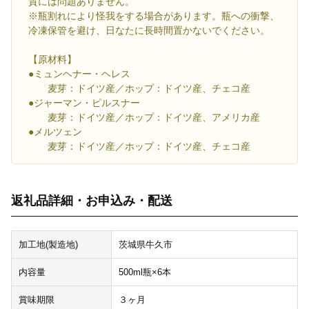
質には問題ありません。
※瓶割れにより怪我をする場合があります。瓶への衝撃、
冷凍保管を避け、日なたに長時間置かないでください。
【原材料】
●ミュンヘナー・ヘレス
麦芽：ドイツ産／ホップ：ドイツ産、チェコ産
●ジャーマン・ピルスナー
麦芽：ドイツ産／ホップ：ドイツ産、アメリカ産
●メルツェン
麦芽：ドイツ産／ホップ：ドイツ産、チェコ産
返礼品詳細・お申込み・配送
加工地(製造地)
茨城県牛久市
内容量
500ml瓶×6本
賞味期限
３ヶ月