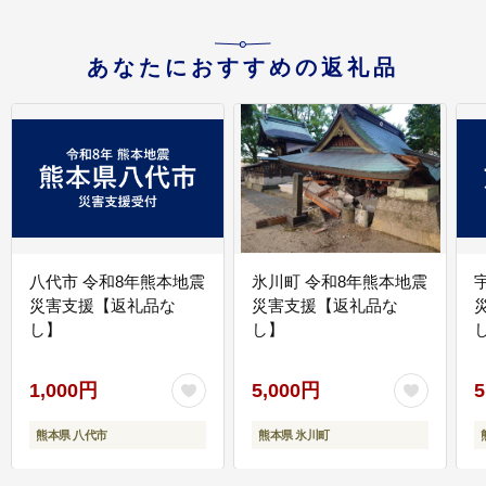
あなたにおすすめの返礼品
八代市 令和8年熊本地震
氷川町 令和8年熊本地震
災害支援【返礼品な
災害支援【返礼品な
し】
し】
し
1,000円
5,000円
5
熊本県 八代市
熊本県 氷川町