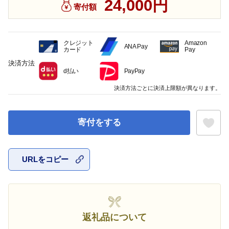
24,000円
寄付額
クレジット
Amazon
ANA Pay
カード
Pay
決済方法
d払い
PayPay
決済方法ごとに決済上限額が異なります。
寄付をする
URLをコピー
お気に入
返礼品について