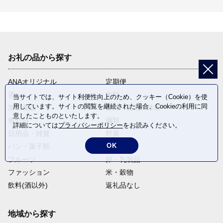
お礼の品から探す
ANAオリジナル
定期便
酒
肉類
当サイトでは、サイト利便性向上のため、クッキー（Cookie）を使
用しています。サイトの閲覧を継続された場合、Cookieの利用に同
加工食品
旅行・宿泊・体験
意したことものといたします。
魚介類
麺類
詳細については
プライバシーポリシー
をお読みください。
日用品・雑貨
野菜
OK
パン・菓子類
電化製品
フルーツ
卵・乳製品
ファッション
米・穀物
飲料(酒以外)
返礼品なし
地域から探す