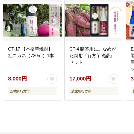
CT-17 【本格芋焼酎】
CT-4 贈答用に。なめが
紅コガネ（720ml）1本
た焼酎『行方芋物語』
セット
8,000円
17,000円
3
茨城県 行方市
茨城県 行方市