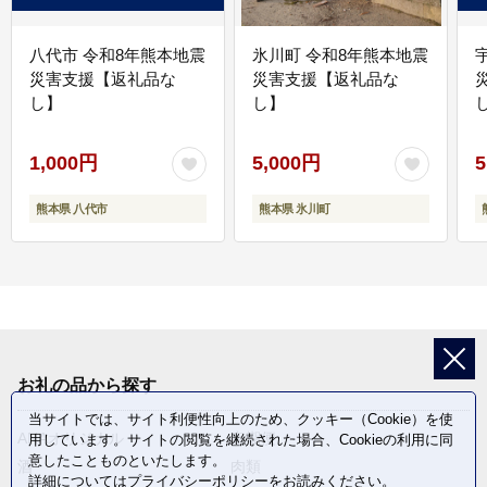
八代市 令和8年熊本地震
氷川町 令和8年熊本地震
災害支援【返礼品な
災害支援【返礼品な
し】
し】
し
1,000円
5,000円
5
熊本県 八代市
熊本県 氷川町
お礼の品から探す
当サイトでは、サイト利便性向上のため、クッキー（Cookie）を使
ANAオリジナル
定期便
用しています。サイトの閲覧を継続された場合、Cookieの利用に同
意したことものといたします。
酒
肉類
詳細については
プライバシーポリシー
をお読みください。