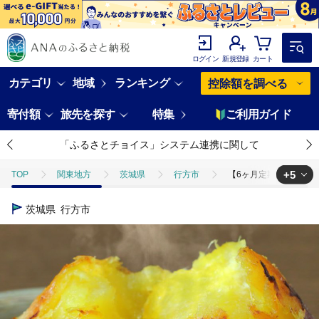
ログイン
新規登録
カート
カテゴリ
地域
ランキング
控除額を調べる
寄付額
旅先を探す
特集
ご利用ガイド
「ふるさとチョイス」システム連携に関して
+5
TOP
関東地方
茨城県
行方市
【6ヶ月定期便】熟成紅は
TOP
野菜
【6ヶ月定期便】熟成紅はるかの冷凍焼き芋約1kg＋おまかせ
茨城県
行方市
TOP
野菜
さつまいも
【6ヶ月定期便】熟成紅はるかの冷凍焼き
TOP
定期便
【6ヶ月定期便】熟成紅はるかの冷凍焼き芋約1kg＋おまか
TOP
定期便
野菜(定期便)
【6ヶ月定期便】熟成紅はるかの冷凍焼
TOP
パン・菓子類
【6ヶ月定期便】熟成紅はるかの冷凍焼き芋約1kg＋