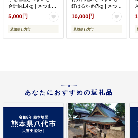
合計約1.4kg｜さつまい
紅はるか 約7kg｜さつま
も サツマイモ さつま芋
いも 芋 サツマイモ 紅は
5,000円
10,000円
1
焼き芋 やきいも 冷凍 冷
るか 訳あり わけあり 無
凍焼き芋 訳あり 訳アリ
選別 先行予約 茨城県 行
茨城県 行方市
茨城県 行方市
紅はるか 茨城県 行方市
方市(CU-55-7)
(EY-26)
あなたにおすすめの返礼品