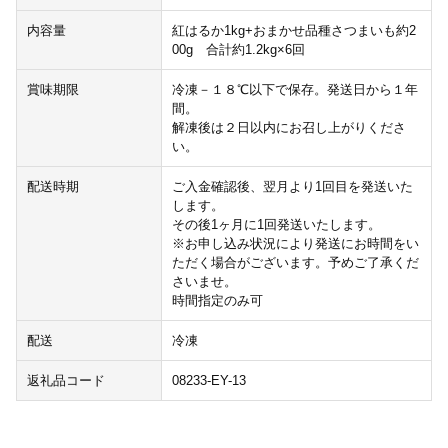
内容量
紅はるか1kg+おまかせ品種さつまいも約2
00g 合計約1.2kg×6回
賞味期限
冷凍－１８℃以下で保存。発送日から１年
間。
解凍後は２日以内にお召し上がりくださ
い。
配送時期
ご入金確認後、翌月より1回目を発送いた
します。
その後1ヶ月に1回発送いたします。
※お申し込み状況により発送にお時間をい
ただく場合がございます。予めご了承くだ
さいませ。
時間指定のみ可
配送
冷凍
返礼品コード
08233-EY-13