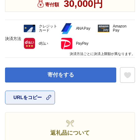
30,000円
寄付額
クレジット
Amazon
ANA Pay
カード
Pay
決済方法
d払い
PayPay
決済方法ごとに決済上限額が異なります。
寄付をする
URLをコピー
お気に入
返礼品について