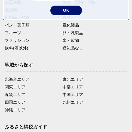
加工食品
旅行・宿泊・体験
魚介類
麺類
OK
日用品・雑貨
野菜
パン・菓子類
電化製品
フルーツ
卵・乳製品
ファッション
米・穀物
飲料(酒以外)
返礼品なし
地域から探す
北海道エリア
東北エリア
関東エリア
中部エリア
近畿エリア
中国エリア
四国エリア
九州エリア
沖縄エリア
ふるさと納税ガイド