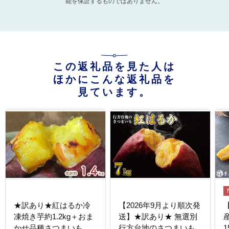
能を保証するものではありません。
この返礼品を見た人は
ほかにこんな返礼品を
見ています。
★訳あり★紅はるか冷
【2026年9月より順次発
凍焼き芋約1.2kg＋おま
送】★訳あり★ 無選別
かせ品種さつまいも
行方台地のさつまいも