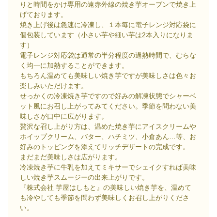
りと時間をかけ専用の遠赤外線の焼き芋オーブンで焼き上
げております。
焼き上げ後は急速に冷凍し、１本毎に電子レンジ対応袋に
個包装しています（小さい芋や細い芋は2本入りになりま
す）
電子レンジ対応袋は通常の半分程度の過熱時間で、むらな
く均一に加熱することができます。
もちろん温めても美味しい焼き芋ですが美味しさは色々お
楽しみいただけます。
せっかくの冷凍焼き芋ですので好みの解凍状態でシャーベ
ット風にお召し上がってみてください。季節を問わない美
味しさが口中に広がります。
贅沢な召し上がり方は、温めた焼き芋にアイスクリームや
ホイップクリーム、バター、ハチミツ、小倉あん…等、お
好みのトッピングを添えてリッチデザートの完成です。
まだまだ美味しさは広がります。
冷凍焼き芋に牛乳を加えてミキサーでシェイクすれば美味
しい焼き芋スムージーの出来上がりです。
『株式会社 芋屋はしもと』の美味しい焼き芋を、温めて
も冷やしても季節を問わず美味しくお召し上がりくださ
い。