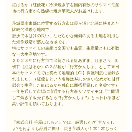
紅はるか（紅優花）冷凍焼き芋を国内有数のサツマイモ産
地の行方市から熟練の焼き芋職人がお届けします。
茨城県南東部に位置する行方市は霞ヶ浦と北浦に挟まれた
比較的温暖な地域で、
肥沃で水はけの良い、なだらかな傾斜のある土地を利用し
た畑作栽培が盛んな地域です。
特にサツマイモの生産は全国でも品質、生産量ともに有数
な一大生産地です。
２０２３年に行方市で出荷される紅あずま、紅まさり、紅
優甘（紅はるか）の３品種が「行方かんしょ」として東日
本のサツマイモでは初めて地理的【GI】保護制度に登録さ
れました。（紅優甘という名称はJAしおさいなめがた甘藷
部会で生産した紅はるかを独自に商標登録した名称です）
一年を通して市場に流通する行方産サツマイモは「年間通
して焼き芋販売するなら?行方かんしょ?」と言われるほど
高い評価を頂いております。
『株式会社 芋屋はしもと』では、厳選した?行方かんし
ょ?を何よりも品質に拘り、焼き芋職人が１本１本じっく