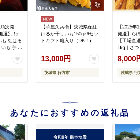
り順次発
【芋屋久兵衛】茨城県産紅
【2025
無選別 行
はるか干しいも150g×6セッ
発送】ら
も 紅はる
トギフト箱入り（DK-1）
【工場直
まいも 芋 サ
1kg｜さ
か 訳あり
サツマイモ
13,000円
8,000
 先行予約
スイーツ 
55-7)
大学芋 人
茨城県 行方市
茨城県 行
県 行方市
ム(CQ-19)
あなたにおすすめの返礼品