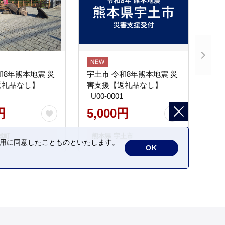
和8年熊本地震 災
宇土市 令和8年熊本地震 災
返礼品なし】
害支援【返礼品なし】
_U00-0001
円
5,000円
城町
熊本県 宇土市
の利用に同意したことものといたします。
OK