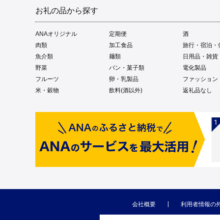
お礼の品から探す
ANAオリジナル
定期便
酒
肉類
加工食品
旅行・宿泊・
魚介類
麺類
日用品・雑貨
野菜
パン・菓子類
電化製品
フルーツ
卵・乳製品
ファッション
米・穀物
飲料(酒以外)
返礼品なし
会社概要
利用者情報の