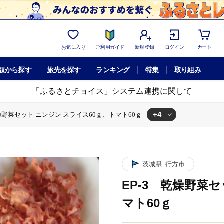
お気に入り
ご利用ガイド
新規登録
ログイン
カート
額から探す
旅先を探す
ランキング
特集
取り組み
「ふるさとチョイス」システム連携に関して
+4
乾燥野菜セット ニンジン スライス60ｇ、トマト60ｇ
ジン スライス60ｇ、トマト60ｇ
ニンジン スライス60ｇ、トマト60ｇ
ニンジン スライス60ｇ、トマト60ｇ
 乾燥野菜セット ニンジン スライス60ｇ、トマト60ｇ
茨城県
行方市
EP-3 乾燥野菜
マト60ｇ