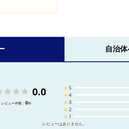
ー
自治体
★
5
0.0
★
4
★
3
0
レビュー件数：
件
★
2
★
1
レビューはありません。