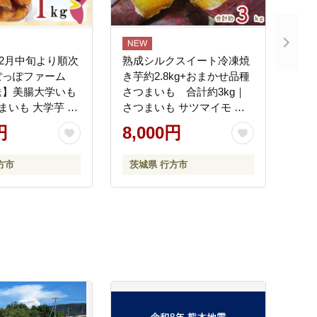
年12月中旬より順次
熟成シルクスイート冷凍焼
ぽっぽファーム
き芋約2.8kg+おまかせ品種
送】美腸大学いも
さつまいも 合計約3kg｜
つまいも 大学芋 芋
さつまいも サツマイモ さ
 だいがくいも
つま芋 焼き芋 やきいも 冷
円
8,000円
お菓子 冷凍 美腸
凍 冷凍焼き芋 シルクスイ
気 送料無料 茨城
ート 茨城県 行方市(EY-27)
方市
茨城県 行方市
 らぽっぽファー