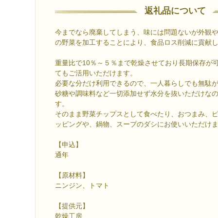
返礼品について
今までなら廃棄してしまう、味には問題ないが外観
の野菜を加工することにより、食品ロス削減に貢献
重量比で10％～５％まで乾燥させており長期保存が
てもご活用いただけます。
必要な分だけ利用できるので、一人暮らしでも無駄
砂糖や調味料など一切添加せず水分を抜いただけな
す。
そのまま野菜チップスとして食べたり、おつまみ、
ッピングや、鍋物、スープのダシにお使いいただけ
【申込】
通年
【原材料】
ニンジン、トマト
【提供元】
乾燥工房