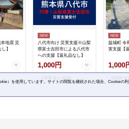
熊本地震 災
八代市向け 災害支援※山梨
益城町 令
なし】
県富士吉田市による八代市
害支援【
への支援【返礼品なし】
1,000円
1,000
山梨県 富士吉田市
熊本県 益
kie）を使用しています。サイトの閲覧を継続された場合、Cookie
。