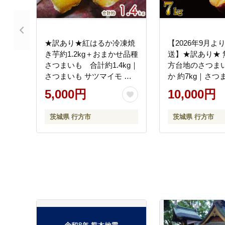
★訳あり★紅はるか冷凍焼
【2026年9月よ
き芋約1.2kg＋おまかせ品種
送】★訳あり★ 
さつまいも 合計約1.4kg｜
方台地のさつまい
さつまいも サツマイモ さ
か 約7kg｜さつ
つま芋 焼き芋 やきいも 冷
ツマイモ 紅はる
5,000円
10,000円
凍 冷凍焼き芋 訳あり 訳ア
わけあり 無選別
リ 紅はるか 茨城県 行方市
茨城県 行方市(CU-
茨城県 行方市
茨城県 行方市
(EY-26)