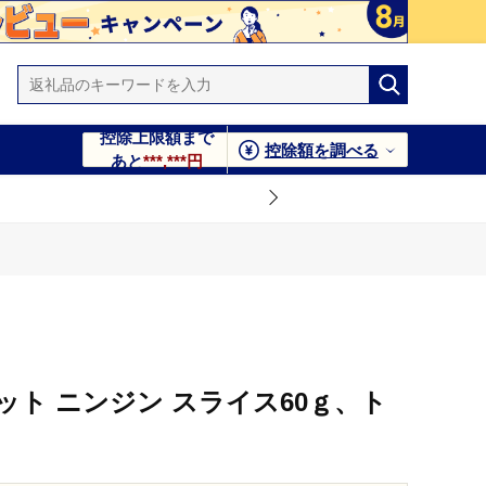
控除上限額まで
控除額を調べる
あと
***,***円
セット ニンジン スライス60ｇ、ト