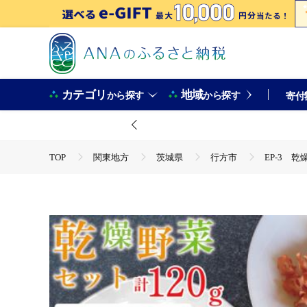
カテゴリ
地域
から探す
から探す
寄付
TOP
関東地方
茨城県
行方市
EP-3 
TOP
野菜
とまと
EP-3 乾燥野菜セット ニン
TOP
野菜
野菜セット
EP-3 乾燥野菜セット 
TOP
野菜
ほかの野菜
EP-3 乾燥野菜セット 
TOP
加工食品
乾物
ほかの乾物
EP-3