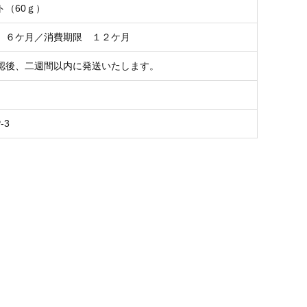
ト（60ｇ）
 ６ケ月／消費期限 １２ケ月
認後、二週間以内に発送いたします。
-3