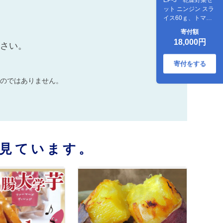
ット ニンジン スラ
イス60ｇ、トマト
60ｇ
寄付額
18,000円
ださい。
寄付をする
のではありません。
見ています。