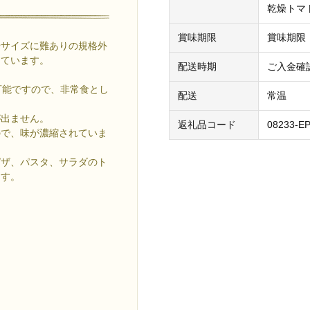
乾燥トマ
賞味期限
賞味期限
やサイズに難ありの規格外
しています。
配送時期
ご入金確
可能ですので、非常食とし
配送
常温
が出ません。
返礼品コード
08233-EP
ので、味が濃縮されていま
ピザ、パスタ、サラダのト
ます。