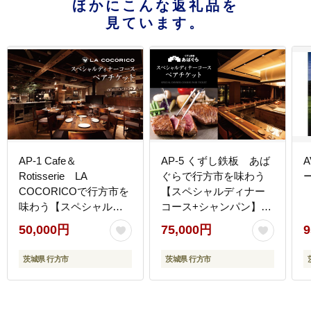
ほかにこんな返礼品を
見ています。
AP-1 Cafe＆
AP-5 くずし鉄板 あば
Rotisserie LA
ぐらで行方市を味わう
COCORICOで行方市を
【スペシャルディナー
味わう【スペシャルデ
コース+シャンパン】ペ
ィナーコース+シャンパ
アチケット1枚
50,000円
75,000円
9
ン】ペアチケット1枚
茨城県 行方市
茨城県 行方市