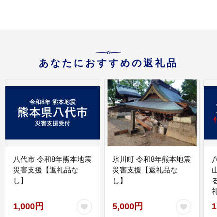
あなたにおすすめの返礼品
八代市 令和8年熊本地震
氷川町 令和8年熊本地震
災害支援【返礼品な
災害支援【返礼品な
し】
し】
1,000円
5,000円
1