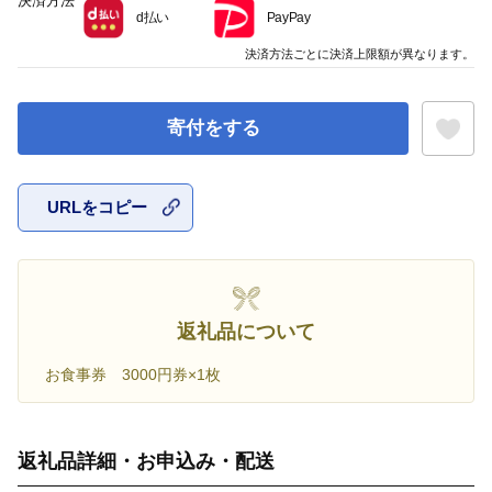
決済方法
d払い
PayPay
決済方法ごとに決済上限額が異なります。
寄付をする
URLをコピー
お気に入
返礼品について
お食事券 3000円券×1枚
返礼品詳細・お申込み・配送