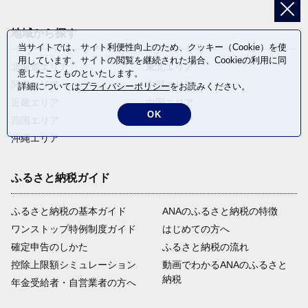
地域から探す
当サイトでは、サイト利便性向上のため、クッキー（Cookie）を使
用しています。サイトの閲覧を継続された場合、Cookieの利用に同
北海道エリア
東北エリア
意したことものといたします。
関東エリア
中部エリア
詳細については
プライバシーポリシー
をお読みください。
近畿エリア
中国エリア
OK
四国エリア
九州エリア
沖縄エリア
ふるさと納税ガイド
ふるさと納税の基本ガイド
ANAのふるさと納税の特徴
ワンストップ特例制度ガイド
はじめての方へ
確定申告のしかた
ふるさと納税の流れ
控除上限額シミュレーション
動画でわかるANAのふるさと
納税
年金受給者・自営業者の方へ