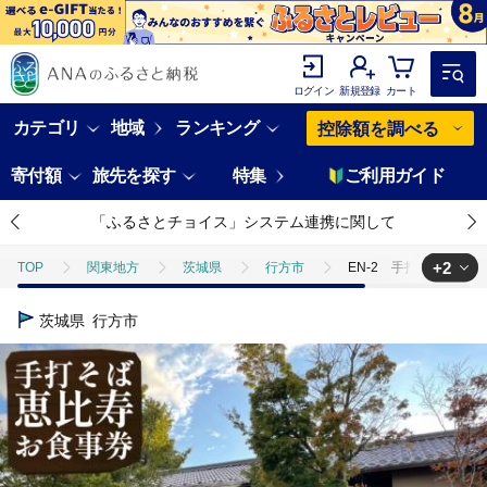
ログイン
新規登録
カート
カテゴリ
地域
ランキング
控除額を調べる
寄付額
旅先を探す
特集
ご利用ガイド
「ふるさとチョイス」システム連携に関して
+2
TOP
関東地方
茨城県
行方市
EN-2 手打そば 恵比
TOP
旅行・宿泊・体験
体験チケット
食事券
EN-2
茨城県
行方市
TOP
旅行・宿泊・体験
体験チケット
その他体験チケット