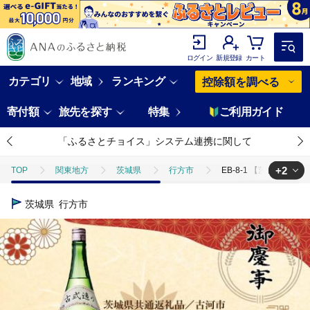
ログイン
新規登録
カート
カテゴリ
地域
ランキング
控除額を調べる
寄付額
旅先を探す
特集
ご利用ガイド
「ふるさとチョイス」システム連携に関して
+2
TOP
関東地方
茨城県
行方市
EB-8-1 【茨城県共
TOP
酒
EB-8-1 【茨城県共通返礼品／古河市】古河の地酒「御慶
茨城県
行方市
TOP
酒
日本酒
EB-8-1 【茨城県共通返礼品／古河市】古