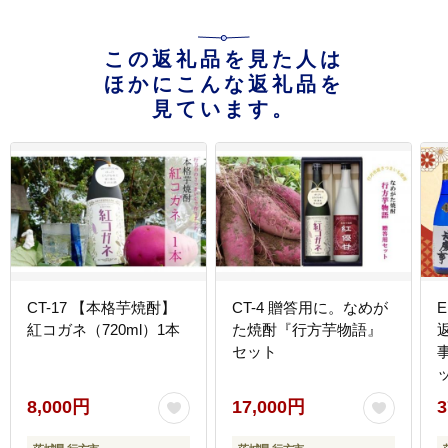
この返礼品を見た人は
ほかにこんな返礼品を
見ています。
CT-17 【本格芋焼酎】
CT-4 贈答用に。なめが
紅コガネ（720ml）1本
た焼酎『行方芋物語』
セット
8,000円
17,000円
3