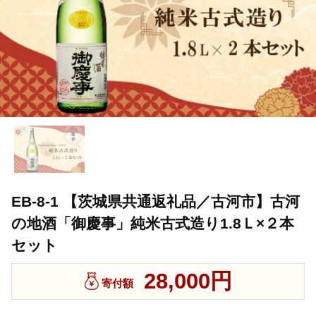
EB-8-1 【茨城県共通返礼品／古河市】古河
の地酒「御慶事」純米古式造り1.8Ｌ×２本
セット
28,000円
寄付額