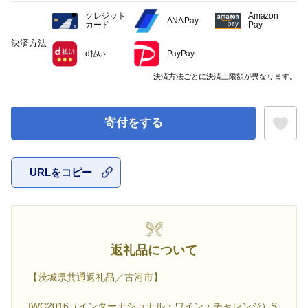
クレジット
Amazon
ANA Pay
カード
Pay
決済方法
d払い
PayPay
決済方法ごとに決済上限額が異なります。
寄付をする
URLをコピー
お気に入
返礼品について
【茨城県共通返礼品／古河市】
IWC2016（インターナショナル・ワイン・チャレンジ）S