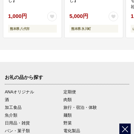
し】
し】
1,000円
5,000円
1
熊本県 八代市
熊本県 氷川町
お礼の品から探す
ANAオリジナル
定期便
酒
肉類
加工食品
旅行・宿泊・体験
魚介類
麺類
日用品・雑貨
野菜
パン・菓子類
電化製品