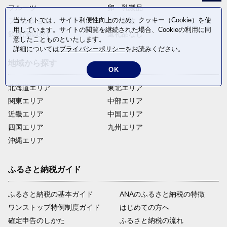
フルーツ
卵・乳製品
当サイトでは、サイト利便性向上のため、クッキー（Cookie）を使
ファッション
米・穀物
用しています。サイトの閲覧を継続された場合、Cookieの利用に同
飲料(酒以外)
返礼品なし
意したことものといたします。
詳細については
プライバシーポリシー
をお読みください。
地域から探す
OK
北海道エリア
東北エリア
関東エリア
中部エリア
近畿エリア
中国エリア
四国エリア
九州エリア
沖縄エリア
ふるさと納税ガイド
ふるさと納税の基本ガイド
ANAのふるさと納税の特徴
ワンストップ特例制度ガイド
はじめての方へ
確定申告のしかた
ふるさと納税の流れ