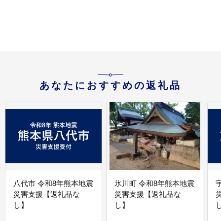
料無料(DT-45)
あなたにおすすめの返礼品
八代市 令和8年熊本地震
氷川町 令和8年熊本地震
災害支援【返礼品な
災害支援【返礼品な
し】
し】
し