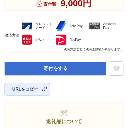
9,000円
寄付額
クレジット
Amazon
ANA Pay
カード
Pay
決済方法
d払い
PayPay
決済方法ごとに決済上限額が異なります。
寄付をする
URLをコピー
お気に入
返礼品について