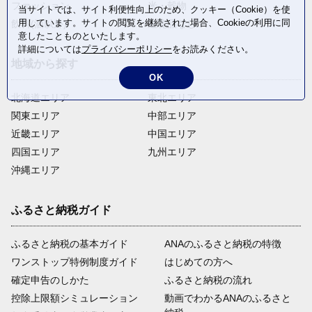
ファッション
米・穀物
当サイトでは、サイト利便性向上のため、クッキー（Cookie）を使
用しています。サイトの閲覧を継続された場合、Cookieの利用に同
飲料(酒以外)
返礼品なし
意したことものといたします。
詳細については
プライバシーポリシー
をお読みください。
地域から探す
OK
北海道エリア
東北エリア
関東エリア
中部エリア
近畿エリア
中国エリア
四国エリア
九州エリア
沖縄エリア
ふるさと納税ガイド
ふるさと納税の基本ガイド
ANAのふるさと納税の特徴
ワンストップ特例制度ガイド
はじめての方へ
確定申告のしかた
ふるさと納税の流れ
控除上限額シミュレーション
動画でわかるANAのふるさと