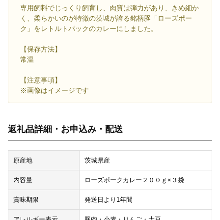
専用飼料でじっくり飼育し、肉質は弾力があり、きめ細か
く、柔らかいのが特徴の茨城が誇る銘柄豚「ローズポー
ク」をレトルトパックのカレーにしました。
【保存方法】
常温
【注意事項】
※画像はイメージです
返礼品詳細・お申込み・配送
原産地
茨城県産
内容量
ローズポークカレー２００ｇ×３袋
賞味期限
発送日より1年間
アレルギー表示
豚肉・小麦・りんご・大豆