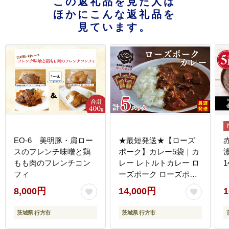
この返礼品を見た人は
ほかにこんな返礼品を
見ています。
EO-6 美明豚・肩ロー
★最短発送★【ローズ
スのフレンチ味噌と鶏
ポーク】カレー5袋｜カ
もも肉のフレンチコン
レー レトルトカレー ロ
1
フィ
ーズポーク ローズポー
クカレー レトルト レト
8,000円
14,000円
1
ルトパック 銘柄豚 簡単
備蓄 最短発送 スピー
茨城県 行方市
茨城県 行方市
ド発送 茨城県 行方市 送