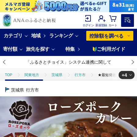
ログイン
新規登録
カート
カテゴリ
地域
ランキング
控除額を調べる
寄付額
旅先を探す
特集
ご利用ガイド
「ふるさとチョイス」システム連携に関して
+4
TOP
関東地方
茨城県
行方市
★最短発送★【ローズポー
TOP
肉
豚肉
★最短発送★【ローズポーク】カレー3袋｜カレー 
茨城県
行方市
TOP
加工食品
★最短発送★【ローズポーク】カレー3袋｜カレー レト
TOP
加工食品
惣菜・レトルト
★最短発送★【ローズポーク】
TOP
加工食品
惣菜・レトルト
カレー
★最短発送★【