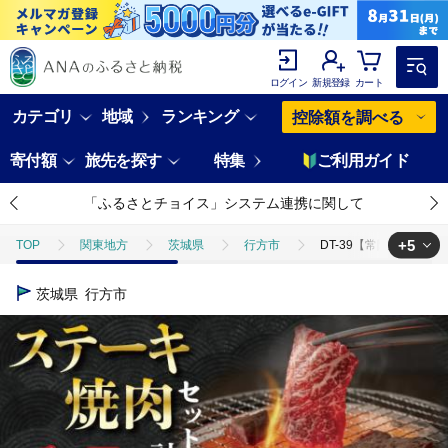
ログイン
新規登録
カート
カテゴリ
地域
ランキング
控除額を調べる
寄付額
旅先を探す
特集
ご利用ガイド
「ふるさとチョイス」システム連携に関して
+5
TOP
関東地方
茨城県
行方市
DT-39【常陸牛A5ラ
TOP
肉
DT-39【常陸牛A5ランク・美明豚ステーキ焼肉セット】常陸
茨城県
行方市
TOP
肉
牛肉
DT-39【常陸牛A5ランク・美明豚ステーキ焼肉
TOP
肉
牛肉
ステーキ(牛肉)
DT-39【常陸牛A5ラ
TOP
肉
豚肉
DT-39【常陸牛A5ランク・美明豚ステーキ焼肉
TOP
肉
豚肉
焼肉(豚肉)
DT-39【常陸牛A5ランク