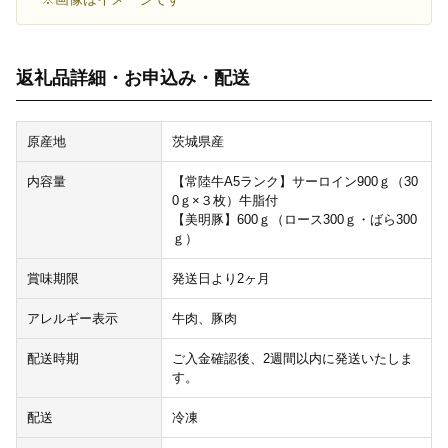
返礼品詳細・お申込み・配送
原産地
茨城県産
内容量
【常陸牛A5ランク】サーロイン900ｇ（30
0ｇ×３枚）牛脂付
【美明豚】600ｇ（ロース300ｇ・ばら300
ｇ）
賞味期限
発送日より2ヶ月
アレルギー表示
牛肉、豚肉
配送時期
ご入金確認後、2週間以内に発送いたしま
す。
配送
冷凍