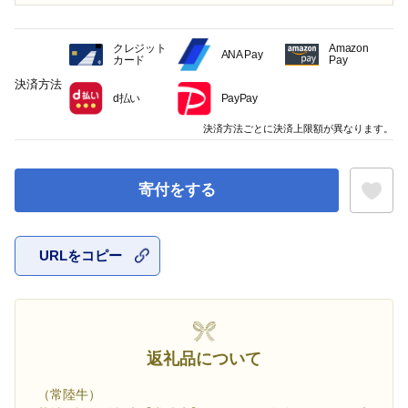
クレジット
Amazon
ANA Pay
カード
Pay
決済方法
d払い
PayPay
決済方法ごとに決済上限額が異なります。
寄付をする
URLをコピー
お気に入
返礼品について
（常陸牛）