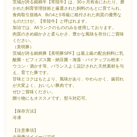
茨城が誇る銘柄牛【常陸牛】は、30ヶ月有余にわたり、磨
かれた飼育管理技術と厳選された飼料のもとに育てられ、
食肉取引規格A、Bの4と5等級に格付された肉質の優秀な
ものだけが、【常陸牛】と呼ばれます。
加治では、A5ランクのもののみを使用しております。
肉質のきめ細かさと柔らかさ、豊かな風味を存分にご賞味
ください。
（美明豚）
茨城が誇る銘柄豚【美明豚SPF】は最上級の配合飼料に乳
酸菌・ビフィズス菌・納豆菌・海藻・パイナップル粉末・
ウコン・酒かす等、バランスよく設計された天然素材を与
え、育てた豚です。
甘味とコクはもとより、風味があり、やわらかく、歯切れ
が大変よく、おいしい豚肉です。
ぜひご賞味ください。
贈り物にもオススメです。熨斗対応可。
【保存方法】
冷凍
【注意事項】
※画像はイメージです