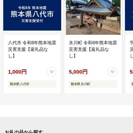
八代市 令和8年熊本地震
氷川町 令和8年熊本地震
災害支援【返礼品な
災害支援【返礼品な
し】
し】
し
1,000円
5,000円
5
熊本県 八代市
熊本県 氷川町
お礼の品から探す