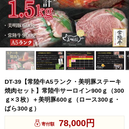
DT-39【常陸牛A5ランク・美明豚ステーキ
焼肉セット】常陸牛サーロイン900ｇ（300
ｇ×３枚）＋美明豚600ｇ（ロース300ｇ・
ばら300ｇ）
78,000円
寄付額