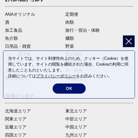
ANAオリジナル
定期便
酒
肉類
加工食品
旅行・宿泊・体験
魚介類
麺類
日用品・雑貨
野菜
パン・菓子類
電化製品
当サイトでは、サイト利便性向上のため、クッキー（Cookie）を使
フルーツ
卵・乳製品
用しています。サイトの閲覧を継続された場合、Cookieの利用に同
意したことものといたします。
ファッション
米・穀物
詳細については
プライバシーポリシー
をお読みください。
飲料(酒以外)
返礼品なし
OK
地域から探す
北海道エリア
東北エリア
関東エリア
中部エリア
近畿エリア
中国エリア
四国エリア
九州エリア