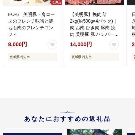
EO-6 美明豚・肩ロー
【美明豚】挽肉 計
スのフレンチ味噌と鶏
2kg(約500g×4パック)｜
もも肉のフレンチコン
肉 お肉 ひき肉 豚肉 挽
フィ
肉 美明豚 豚 ハンバーグ
煮物 キーマカレー 茨城
8,000円
14,000円
2
県 行方市(DH-19)
茨城県 行方市
茨城県 行方市
あなたにおすすめの返礼品