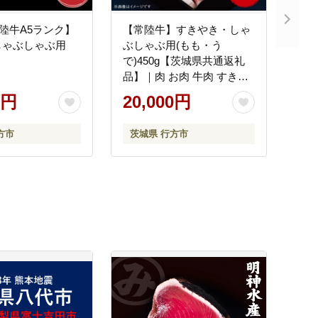
常陸牛A5ランク】
【常陸牛】すきやき・しゃ
しゃぶしゃぶ用
ぶしゃぶ用(もも・う
で)450g【茨城県共通返礼
品】｜肉 お肉 牛肉 すきや
き しゃぶしゃぶ モモ うで
0円
20,000円
常陸牛 茨城県 行方市(FL-2)
方市
茨城県 行方市