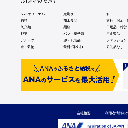
お礼の品から探す
ANAオリジナル
定期便
酒
肉類
加工食品
旅行・宿泊・
魚介類
麺類
日用品・雑貨
野菜
パン・菓子類
電化製品
フルーツ
卵・乳製品
ファッション
米・穀物
飲料(酒以外)
返礼品なし
会社概要
利用者情報の