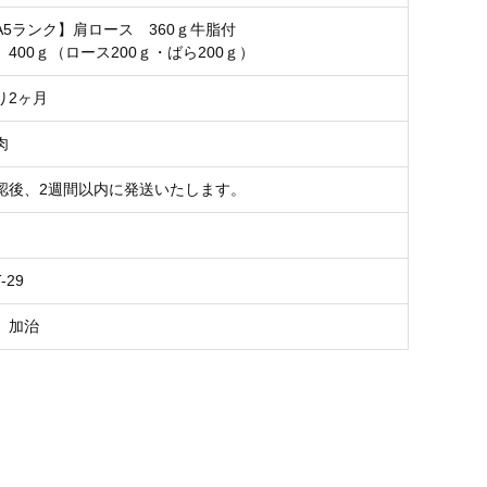
A5ランク】肩ロース 360ｇ牛脂付
400ｇ（ロース200ｇ・ばら200ｇ）
り2ヶ月
肉
認後、2週間以内に発送いたします。
-29
 加治