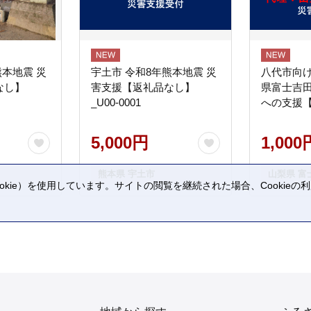
熊本地震 災
宇土市 令和8年熊本地震 災
八代市向け
なし】
害支援【返礼品なし】
県富士吉
_U00-0001
への支援
5,000円
1,000
熊本県 宇土市
山梨県 富
kie）を使用しています。サイトの閲覧を継続された場合、Cookie
。