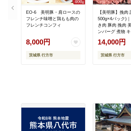
EO-6 美明豚・肩ロースの
【美明豚】挽肉 計
フレンチ味噌と鶏もも肉の
500g×4パック)
フレンチコンフィ
き肉 豚肉 挽肉 
ンバーグ 煮物 
ー 茨城県 行方市(
8,000円
14,000円
茨城県 行方市
茨城県 行方市