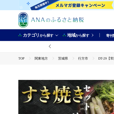
カテゴリ
地域
から探す
から探す
寄付
TOP
関東地方
茨城県
行方市
DT-29
TOP
肉
DT-29【常陸牛A5ランク・美明豚すき焼きセ
TOP
肉
牛肉
DT-29【常陸牛A5ランク・美明
TOP
肉
牛肉
すき焼き(牛肉)
DT-29【
TOP
肉
豚肉
DT-29【常陸牛A5ランク・美明
TOP
肉
豚肉
すき焼き(豚肉)
DT-29【