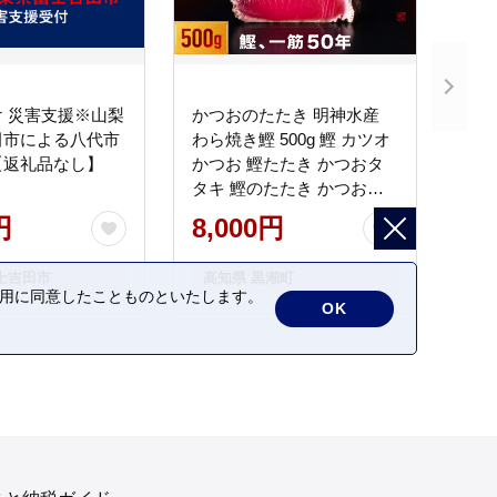
 災害支援※山梨
かつおのたたき 明神水産
田市による八代市
わら焼き鰹 500g 鰹 カツオ
【返礼品なし】
かつお 鰹たたき かつおタ
タキ 鰹のたたき かつおの
タタキ 藁焼き わら焼き 魚
円
8,000円
さかな 海鮮 刺身 お刺身 冷
凍 ご家庭用 グルメ 特産品
士吉田市
高知県 黒潮町
ご当地 本場 高知 黒潮町 ギ
の利用に同意したことものといたします。
OK
フト 贈答品 人気 返礼品 ふ
るさと納税 魚介類 高知県
産 土佐名物 高知県 高評価
食卓 ご飯のお供 父の日 ギ
フト プレゼント[1669]