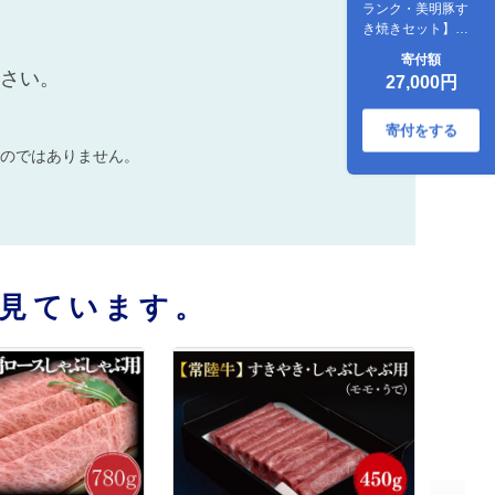
ランク・美明豚す
き焼きセット】常
陸牛肩ロース360ｇ
寄付額
＋美明豚400ｇ（ロ
ださい。
27,000円
ース200ｇ・ばら
200ｇ）
寄付をする
のではありません。
見ています。