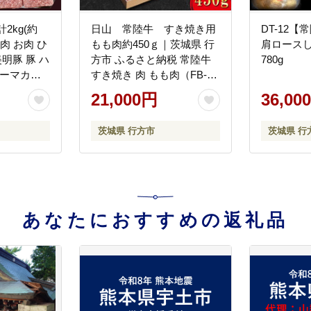
2kg(約
日山 常陸牛 すき焼き用
DT-12【
｜肉 お肉 ひ
もも肉約450ｇ｜茨城県 行
肩ロース
美明豚 豚 ハ
方市 ふるさと納税 常陸牛
780g
キーマカレ
すき焼き 肉 もも肉（FB-
DH-19)
1）
21,000円
36,00
茨城県 行方市
茨城県 行
あなたにおすすめの返礼品