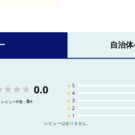
ー
自治体
★
5
0.0
★
4
★
3
0
レビュー件数：
件
★
2
★
1
レビューはありません。