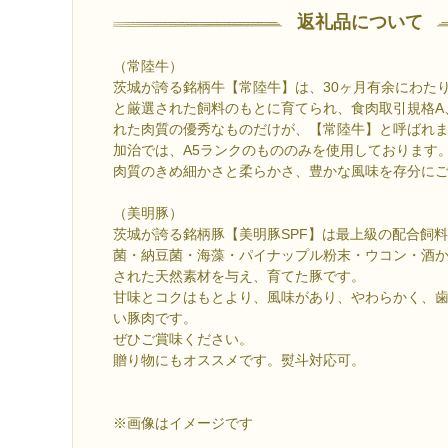
返礼品について
（常陸牛）
茨城が誇る銘柄牛【常陸牛】は、30ヶ月有余にわた
と厳選された飼料のもとに育てられ、食肉取引規格A、
れた肉質の優秀なものだけが、【常陸牛】と呼ばれ
加治では、A5ランクのもののみを使用しております
肉質のきめ細かさと柔らかさ、豊かな風味を存分に
（美明豚）
茨城が誇る銘柄豚【美明豚SPF】は最上級の配合飼
菌・納豆菌・海藻・パイナップル粉末・ウコン・酒
された天然素材を与え、育てた豚です。
甘味とコクはもとより、風味があり、やわらかく、
い豚肉です。
ぜひご賞味ください。
贈り物にもオススメです。熨斗対応可。
※画像はイメージです