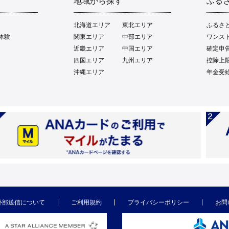
地域から探す
ふる
北海道エリア
東北エリア
ふるさ
体験
関東エリア
中部エリア
ワンス
近畿エリア
中国エリア
確定申
四国エリア
九州エリア
控除上
沖縄エリア
年金受
外部送信について
ご利用規約
プライバシーポリシー
お問