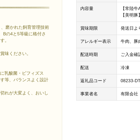
内容量
【常陸牛
【美明豚】
り、磨かれた飼育管理技術
賞味期限
発送日よ
Bの4と5等級に格付さ
ます。
アレルギー表示
牛肉、豚
。
ご賞味ください。
配送時期
ご入金確
配送
冷凍
料に乳酸菌・ビフィズス
かす等、バランスよく設計
返礼品コード
08233-DT
歯切れが大変よく、おいし
事業者名
有限会社