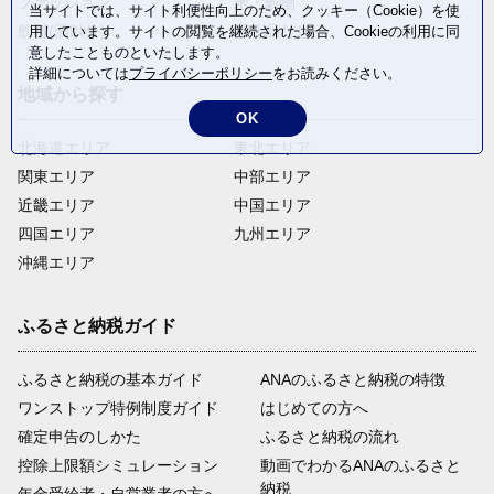
ファッション
米・穀物
当サイトでは、サイト利便性向上のため、クッキー（Cookie）を使
飲料(酒以外)
返礼品なし
用しています。サイトの閲覧を継続された場合、Cookieの利用に同
意したことものといたします。
詳細については
プライバシーポリシー
をお読みください。
地域から探す
OK
北海道エリア
東北エリア
関東エリア
中部エリア
近畿エリア
中国エリア
四国エリア
九州エリア
沖縄エリア
ふるさと納税ガイド
ふるさと納税の基本ガイド
ANAのふるさと納税の特徴
ワンストップ特例制度ガイド
はじめての方へ
確定申告のしかた
ふるさと納税の流れ
控除上限額シミュレーション
動画でわかるANAのふるさと
納税