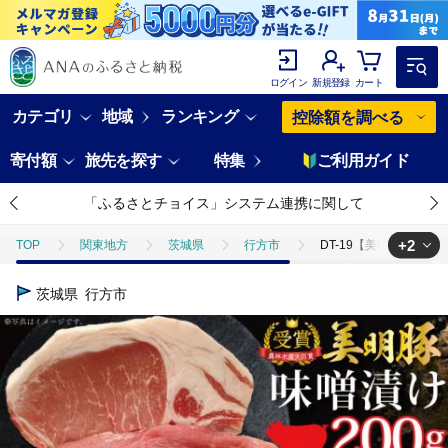
ログイン
新規登録
カート
カテゴリ
地域
ランキング
控除額を調べる
寄付額
旅先を探す
特集
ご利用ガイド
「ふるさとチョイス」システム連携に関して
+2
TOP
関東地方
茨城県
行方市
DT-19【美明豚】味噌漬
TOP
肉
DT-19【美明豚】味噌漬け200g（ロース100g・ヒレ100
茨城県
行方市
TOP
肉
豚肉
DT-19【美明豚】味噌漬け200g（ロース100g