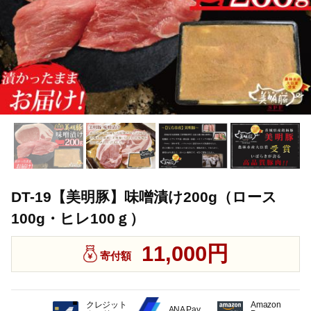
DT-19【美明豚】味噌漬け200g（ロース
100g・ヒレ100ｇ）
11,000円
寄付額
クレジット
Amazon
ANA Pay