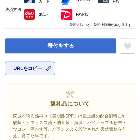
カード
Pay
決済方法
d払い
PayPay
決済方法ごとに決済上限額が異なります。
寄付をする
URLをコピー
お気に入
返礼品について
茨城が誇る銘柄豚【美明豚SPF】は最上級の配合飼料に乳
酸菌・ビフィズス菌・納豆菌・海藻・パイナップル粉末・
ウコン・酒かす等、バランスよく設計された天然素材を与
え、育てた豚です。