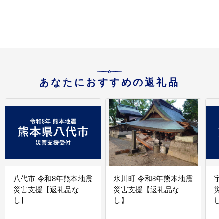
あなたにおすすめの返礼品
八代市 令和8年熊本地震
氷川町 令和8年熊本地震
災害支援【返礼品な
災害支援【返礼品な
し】
し】
し