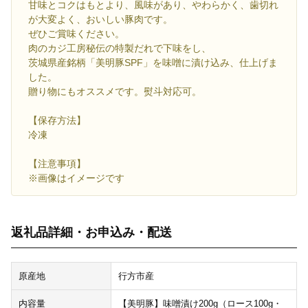
甘味とコクはもとより、風味があり、やわらかく、歯切れ
が大変よく、おいしい豚肉です。
ぜひご賞味ください。
肉のカジ工房秘伝の特製だれで下味をし、
茨城県産銘柄「美明豚SPF」を味噌に漬け込み、仕上げま
した。
贈り物にもオススメです。熨斗対応可。
【保存方法】
冷凍
【注意事項】
※画像はイメージです
返礼品詳細・お申込み・配送
原産地
行方市産
内容量
【美明豚】味噌漬け200g（ロース100g・