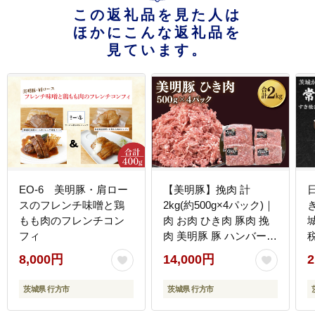
この返礼品を見た人は
ほかにこんな返礼品を
見ています。
EO-6 美明豚・肩ロー
【美明豚】挽肉 計
スのフレンチ味噌と鶏
2kg(約500g×4パック)｜
もも肉のフレンチコン
肉 お肉 ひき肉 豚肉 挽
フィ
肉 美明豚 豚 ハンバーグ
煮物 キーマカレー 茨城
8,000円
14,000円
2
県 行方市(DH-19)
茨城県 行方市
茨城県 行方市