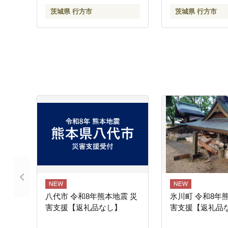
ード発送 茨城県 行方市 送
茨城県 行方市
茨城県 行方市
料無料(DT-45)
八代市 令和8年熊本地震 災
氷川町 令和8年
害支援【返礼品なし】
害支援【返礼品