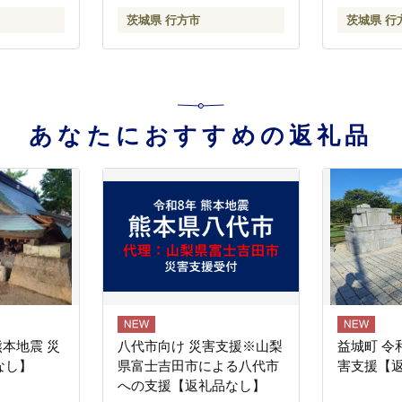
(DX-27)
茨城県 行方市
茨城県 行
あなたにおすすめの返礼品
熊本地震 災
八代市向け 災害支援※山梨
益城町 令
なし】
県富士吉田市による八代市
害支援【
への支援【返礼品なし】