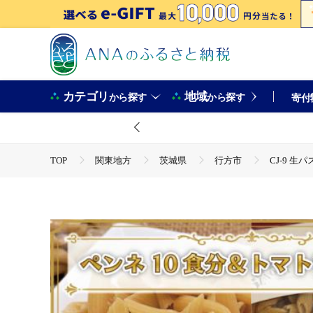
カテゴリ
地域
から探す
から探す
寄付
TOP
関東地方
茨城県
行方市
CJ-9 
TOP
加工食品
惣菜・レトルト
CJ-9 生パス
TOP
麺類
パスタ
CJ-9 生パスタ （ペンネ1