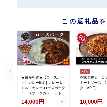
この返礼品
★最短発送★【ローズポー
赤味噌香る 美
ク】カレー5袋｜カレー レ
ミートソース 14
トルトカレー ローズポーク
ク（AP-7）
ローズポークカレー レトル
ト レトルトパック 銘柄豚
14,000円
10,000円
簡単 備蓄 最短発送 スピ