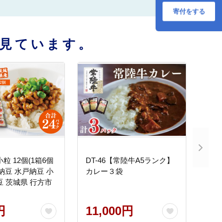
寄付をする
見ています。
粒 12個(1箱6個
DT-46【常陸牛A5ランク】
納豆 水戸納豆 小
カレー３袋
豆 茨城県 行方市
円
11,000円