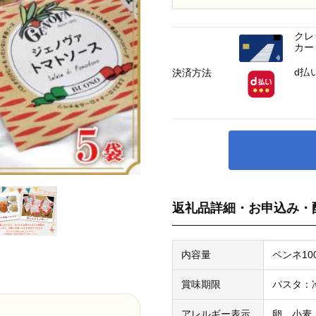
クレ
カー
d払
決済方法
返礼品詳細・お申込み・
内容量
ペンネ10
賞味期限
パスタ：
アレルギー表示
卵、小麦