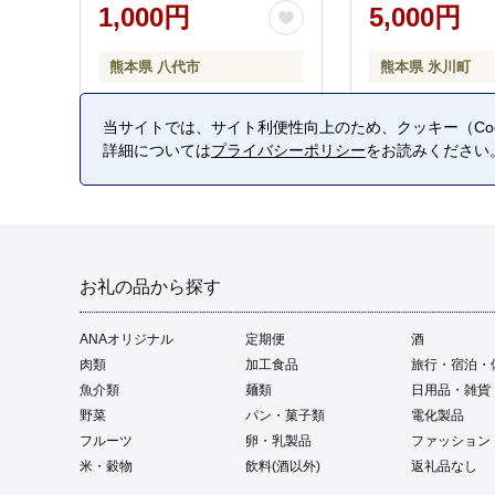
1,000円
5,000円
熊本県 八代市
熊本県 氷川町
当サイトでは、サイト利便性向上のため、クッキー（Coo
詳細については
プライバシーポリシー
をお読みください
お礼の品から探す
ANAオリジナル
定期便
酒
肉類
加工食品
旅行・宿泊・
魚介類
麺類
日用品・雑貨
野菜
パン・菓子類
電化製品
フルーツ
卵・乳製品
ファッション
米・穀物
飲料(酒以外)
返礼品なし