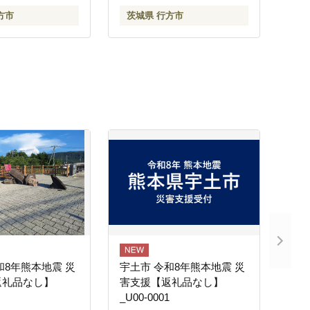
方市
茨城県 行方市
和8年熊本地震 災
宇土市 令和8年熊本地震 災
返礼品なし】
害支援【返礼品なし】
_U00-0001