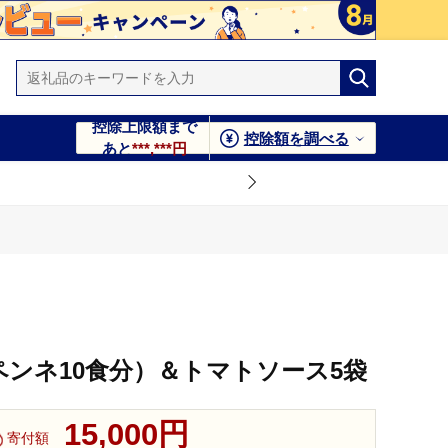
控除上限額まで
控除額を調べる
あと
***,***円
（ペンネ10食分）＆トマトソース5袋
15,000円
寄付額