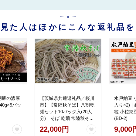
を見た人はほかにこんな返礼品を
明豚の濃厚
【茨城県共通返礼品／桜川
水戸納豆 小
0g×5パッ
市】【常陸秋そば】八割乾
入り×2)｜
麺セット10パック入(20人
粒 小粒納
分)｜そば 乾麺 常陸秋そば
(BD-2)
茨城県共通返礼品 桜川市
22,000円
9,000
年越しそば 茨城県 行方市