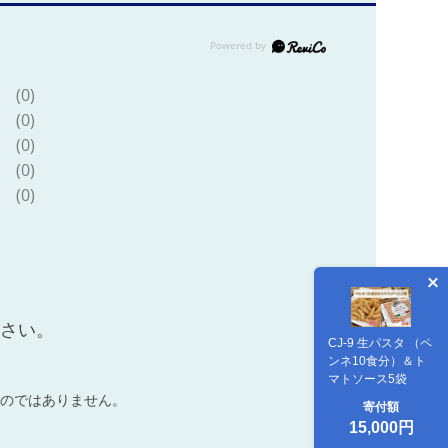
(0)
(0)
(0)
(0)
(0)
ださい。
CJ-9 生パスタ （ペ
ンネ10食分）＆ト
マトソース5袋
のではありません。
寄付額
15,000円