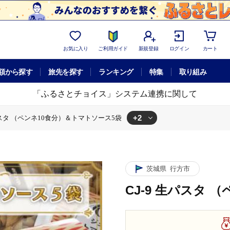
お気に入り
ご利用ガイド
新規登録
ログイン
カート
額から探す
旅先を探す
ランキング
特集
取り組み
「ふるさとチョイス」システム連携に関して
+2
生パスタ （ペンネ10食分）＆トマトソース5袋
タ （ペンネ10食分）＆トマトソース5袋
0食分）＆トマトソース5袋
茨城県
行方市
CJ-9 生パスタ 