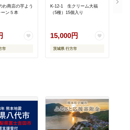
みのわ商店の芋よう
K-12-1 生クリーム大福
レーン５本
（5種）15個入り
円
15,000円
方市
茨城県 行方市