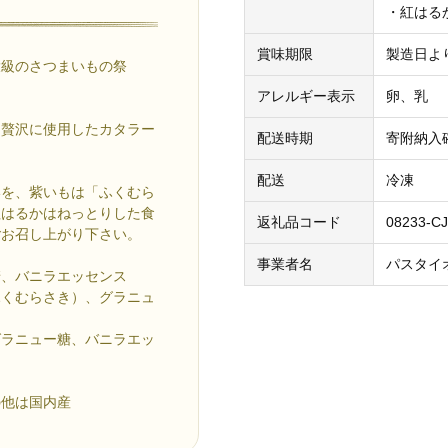
・紅はる
賞味期限
製造日よ
大級のさつまいもの祭
アレルギー表示
卵、乳
を贅沢に使用したカタラー
配送時期
寄附納入
配送
冷凍
いを、紫いもは「ふくむら
紅はるかはねっとりした食
返礼品コード
08233-CJ
ごお召し上がり下さい。
事業者名
パスタイ
糖、バニラエッセンス
むらさき）、グラニュ
ニュー糖、バニラエッ
の他は国内産