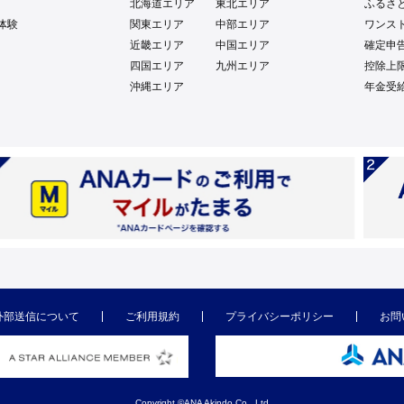
北海道エリア
東北エリア
ふるさ
体験
関東エリア
中部エリア
ワンス
近畿エリア
中国エリア
確定申
四国エリア
九州エリア
控除上
沖縄エリア
年金受
外部送信について
ご利用規約
プライバシーポリシー
お問
Copyright ©ANA Akindo Co., Ltd