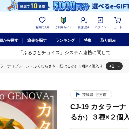
お気に入り
ご利用ガイド
新規登録
ログイン
カート
額から探す
旅先を探す
ランキング
特集
取り組み
「ふるさとチョイス」システム連携に関して
+1
 カタラーナ（プレーン・ふくむらさき・紅はるか）３種×２個入り
J-19 カタラーナ（プレーン・ふくむらさき・紅はるか）３種×２個入り
茨城県
行方市
CJ-19 カタラ
るか）３種×２個