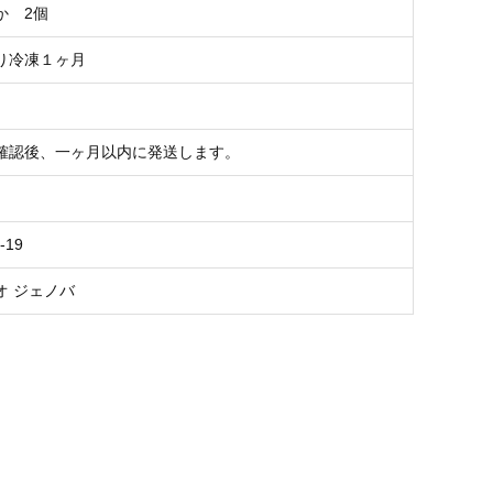
か 2個
り冷凍１ヶ月
確認後、一ヶ月以内に発送します。
-19
オ ジェノバ