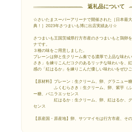
返礼品について
☆さいたまスーパーアリーナで開催された［日本最
典！］2023年さつまいも博に出店実績あり☆
さつまいも王国茨城県行方市産のさつまいもと鶏卵
ナです。
３種の味をご用意しました。
プレーンは卵と生クリーム奏でる濃厚で上品な味わ
さき」を練りこんだコクのあるリッチな味わいを、
感の「紅はるか」を練りこんだ優しい味わいをぜひ
【原材料】プレーン：生クリーム、卵、グラニュー
ふくむらさき：生クリーム、卵、紫芋（ふく
ー糖、バニラエッセンス
紅はるか：生クリーム、卵、紅はるか、グラ
センス
【原産国・原産地】卵、サツマイモは行方市産、そ