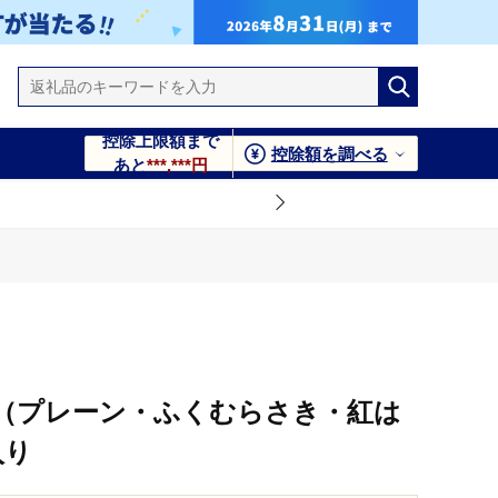
控除上限額まで
控除額を調べる
あと
***,***円
ーナ（プレーン・ふくむらさき・紅は
入り