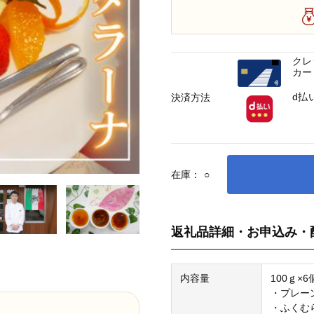
クレ
カー
d払
決済方法
在庫：
○
返礼品詳細・お申込み・
内容量
100ｇ×6
・プレー
・ふくむ