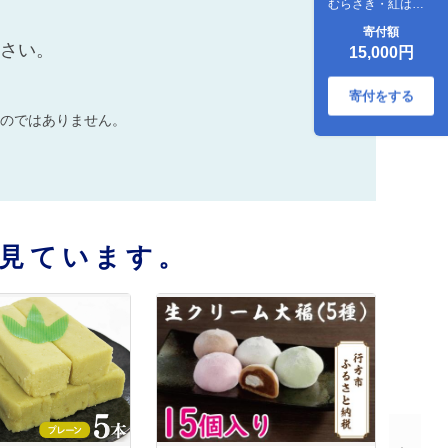
むらさき・紅はる
か）３種×２個入り
寄付額
ださい。
15,000円
寄付をする
のではありません。
見ています。