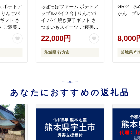
 ポテトア
らぽっぽファーム ポテトア
GR-2 
 りんごパ
ップルパイ２台 | りんごパ
かん プ
ギフト さ
イ パイ 焼き菓子ギフト さ
 ご褒美ス
つまいもスイーツ ご褒美ス
ツ おいも
イーツ 芋スイーツ おいも
22,000円
8,000
 さつまい
スイーツ お菓子 さつまい
(CQ-41)
も 内祝 健康 おやつ(CQ-40)
茨城県 行方市
茨城県 行
あなたにおすすめの返礼品