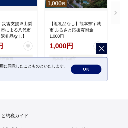
 災害支援※山梨
【返礼品なし】熊本県宇城
田市による八代市
市 ふるさと応援寄附金
【返礼品なし】
1,000円
円
1,000円
士吉田市
熊本県 宇城市
の利用に同意したことものといたします。
OK
さと納税ガイド