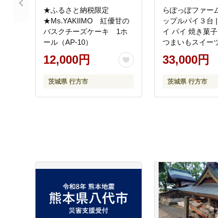
★ふるさと納税限定
らぽっぽファーム
★Ms.YAKIIMO 紅優甘の
ップルパイ３台 |
バスクチーズケーキ 1ホ
イ パイ 焼き菓子
ール（AP-10）
つまいもスイーツ
イーツ 芋スイー
12,000円
33,000円
スイーツ お菓子
も 内祝 健康 おやつ
茨城県 行方市
茨城県 行方市