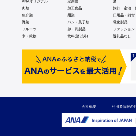
ANAオリジナル
定期便
酒
肉類
加工食品
旅行・宿泊・
魚介類
麺類
日用品・雑貨
野菜
パン・菓子類
電化製品
フルーツ
卵・乳製品
ファッション
米・穀物
飲料(酒以外)
返礼品なし
会社概要
利用者情報の