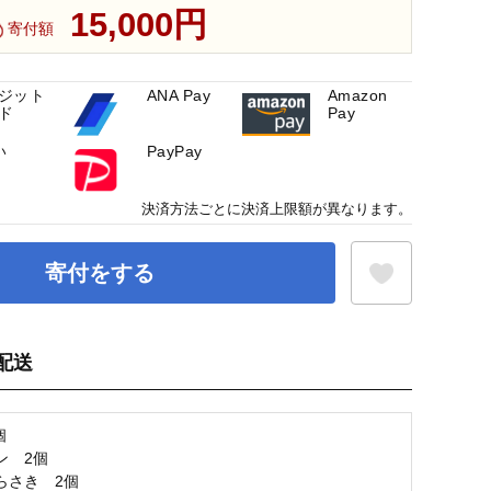
15,000円
寄付額
ジット
ANA Pay
Amazon
ド
Pay
い
PayPay
決済方法ごとに決済上限額が異なります。
寄付をする
配送
お気に入り登録
個
ン 2個
らさき 2個