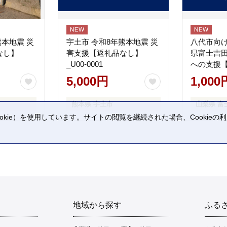
熊本地震 災
宇土市 令和8年熊本地震 災
八代市向け
なし】
害支援【返礼品なし】
県富士吉
_U00-0001
への支援
5,000円
1,000
熊本県 宇土市
山梨県 富
kie）を使用しています。サイトの閲覧を継続された場合、Cookie
。
地域から探す
ふる