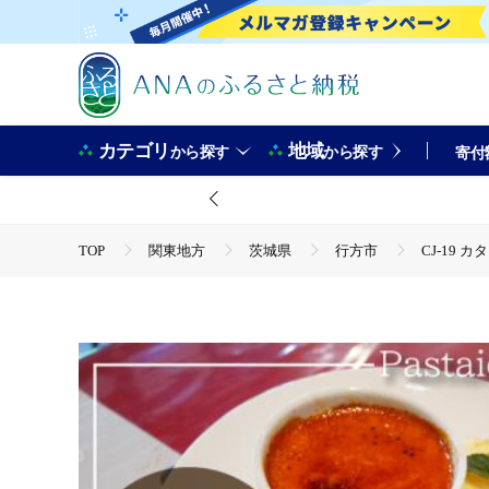
カテゴリ
地域
から探す
から探す
寄付
TOP
関東地方
茨城県
行方市
CJ-19
TOP
パン・菓子類
洋菓子
焼き菓子
C