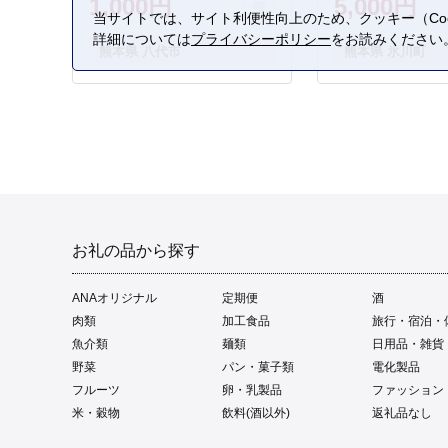
1,000円
5,000円
当サイトでは、サイト利便性向上のため、クッキー（Coo
詳細については
プライバシーポリシー
をお読みください
熊本県 八代市
熊本県 氷川町
お礼の品から探す
ANAオリジナル
定期便
酒
肉類
加工食品
旅行・宿泊・
魚介類
麺類
日用品・雑貨
野菜
パン・菓子類
電化製品
フルーツ
卵・乳製品
ファッション
米・穀物
飲料(酒以外)
返礼品なし