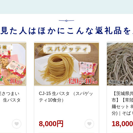
を見た人はほかにこんな返礼品を
市産さつまい
CJ-15 生パスタ （スパゲッ
【茨城県
 生パスタ
ティ10食分）
市】【常
麺セット 8
分)｜そば
茨城県共通
8,000円
18,00
年越しそば
(DX-35)