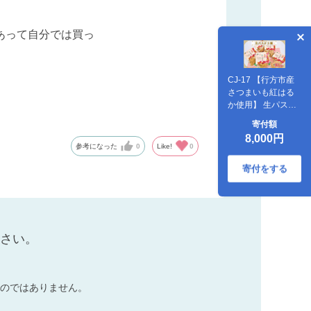
あって自分では買っ
CJ-17 【行方市産
さつまいも紅はる
か使用】 生パスタ5
種（計10食分）
寄付額
8,000円
参考になった
0
Like!
0
寄付をする
ださい。
のではありません。