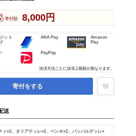
8,000円
寄付額
ジット
ANA Pay
Amazon
ド
Pay
い
PayPay
決済方法ごとに決済上限額が異なります。
寄付をする
配送
お気に入り登録
ティ×2、タリアテッレ×2、ペンネ×2、パッパルデッレ×