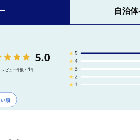
ー
自治体
★
5
5.0
★
4
★
3
1
レビュー件数：
件
★
2
★
1
しい順