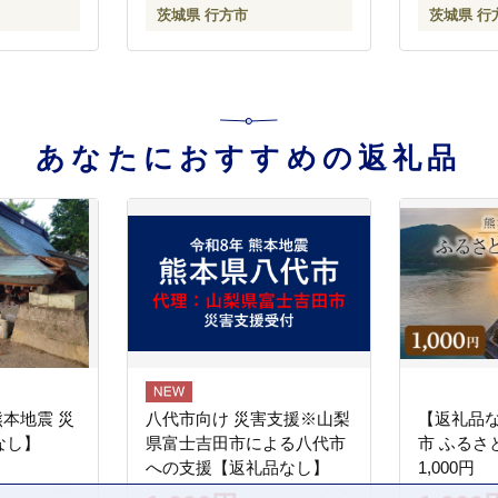
茨城県 行方市
茨城県 行
あなたにおすすめの返礼品
熊本地震 災
八代市向け 災害支援※山梨
【返礼品
なし】
県富士吉田市による八代市
市 ふるさ
への支援【返礼品なし】
1,000円