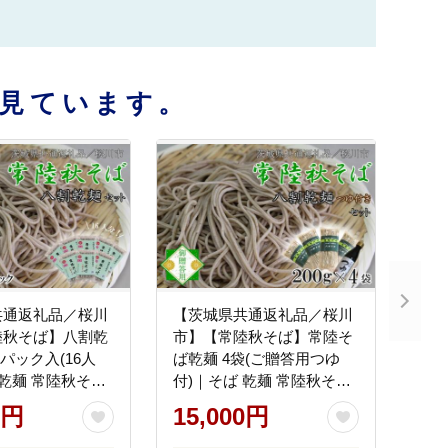
見ています。
共通返礼品／桜川
【茨城県共通返礼品／桜川
陸秋そば】八割乾
市】【常陸秋そば】常陸そ
パック入(16人
ば乾麺 4袋(ご贈答用つゆ
 乾麺 常陸秋そば
付)｜そば 乾麺 常陸秋そば
返礼品 桜川市
茨城県共通返礼品 桜川市
0円
15,000円
 茨城県 行方市
年越しそば 茨城県 行方市
(DX-33)