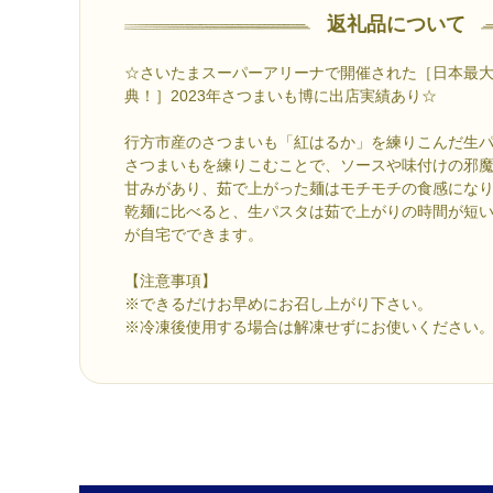
返礼品について
☆さいたまスーパーアリーナで開催された［日本最
典！］2023年さつまいも博に出店実績あり☆
行方市産のさつまいも「紅はるか」を練りこんだ生
さつまいもを練りこむことで、ソースや味付けの邪
甘みがあり、茹で上がった麺はモチモチの食感にな
乾麺に比べると、生パスタは茹で上がりの時間が短
が自宅でできます。
【注意事項】
※できるだけお早めにお召し上がり下さい。
※冷凍後使用する場合は解凍せずにお使いください