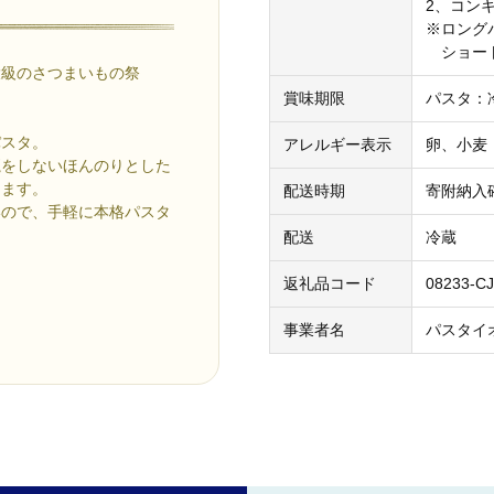
2、コンキ
※ロングパ
ショート
大級のさつまいもの祭
賞味期限
パスタ：
パスタ。
アレルギー表示
卵、小麦
魔をしないほんのりとした
ります。
配送時期
寄附納入
いので、手軽に本格パスタ
配送
冷蔵
返礼品コード
08233-CJ
。
事業者名
パスタイ