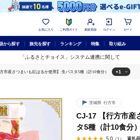
お気に入り
ご利用ガイド
新規登録
ログイン
カート
額から探す
旅先を探す
ランキング
特集
取り組み
「ふるさとチョイス」システム連携に関して
+1
 【行方市産さつまいも紅はるか使用】 生パスタ5種（計10食分）
も紅はるか使用】 生パスタ5種（計10食分）
茨城県
行方市
CJ-17 【行方
タ5種（計10食分
5.0
返礼
（1）