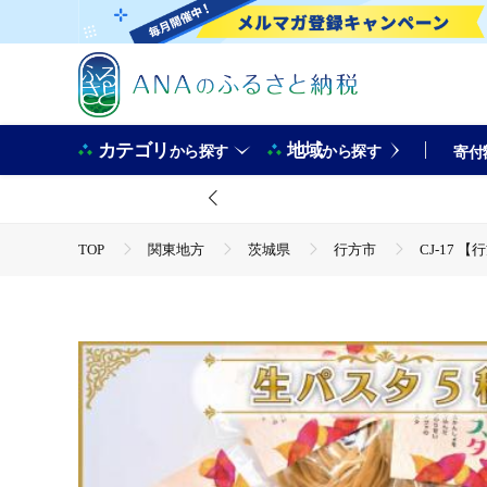
カテゴリ
地域
から探す
から探す
寄付
TOP
関東地方
茨城県
行方市
CJ-17
TOP
麺類
パスタ
CJ-17 【行方市産さつまい