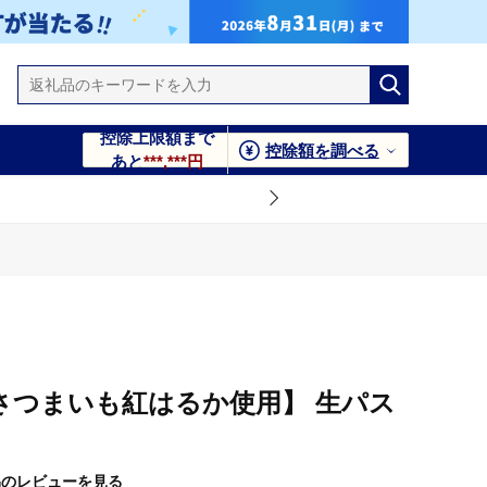
控除上限額まで
控除額を調べる
あと
***,***円
市産さつまいも紅はるか使用】 生パス
）
品のレビューを見る