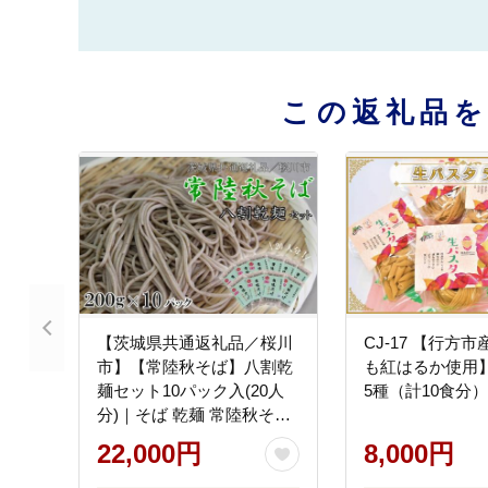
この返礼品
【茨城県共通返礼品／桜川
CJ-17 【行方
市】【常陸秋そば】八割乾
も紅はるか使用】
麺セット10パック入(20人
5種（計10食分）
分)｜そば 乾麺 常陸秋そば
茨城県共通返礼品 桜川市
22,000円
8,000円
年越しそば 茨城県 行方市
(DX-27)