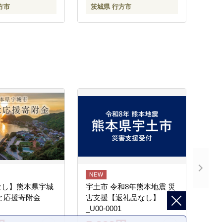
方市
茨城県 行方市
なし】熊本県宇城
宇土市 令和8年熊本地震 災
と応援寄附金
害支援【返礼品なし】
_U00-0001