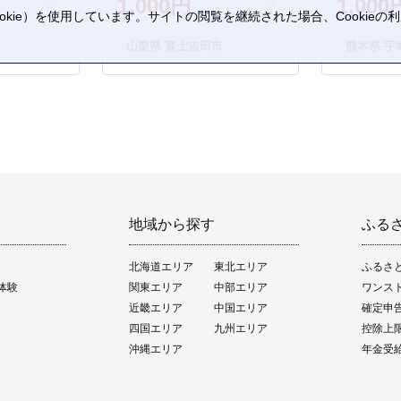
1,000円
1,000
kie）を使用しています。サイトの閲覧を継続された場合、Cookie
。
山梨県 富士吉田市
熊本県 宇
地域から探す
ふる
北海道エリア
東北エリア
ふるさ
体験
関東エリア
中部エリア
ワンス
近畿エリア
中国エリア
確定申
四国エリア
九州エリア
控除上
沖縄エリア
年金受