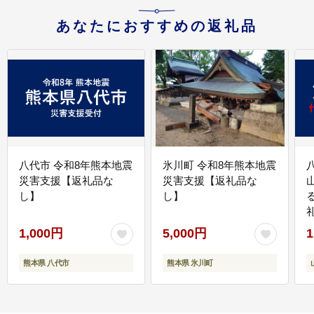
あなたにおすすめの返礼品
八代市 令和8年熊本地震
氷川町 令和8年熊本地震
災害支援【返礼品な
災害支援【返礼品な
し】
し】
1,000円
5,000円
1
熊本県 八代市
熊本県 氷川町