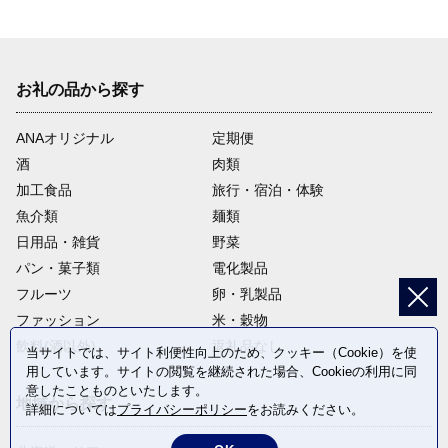
お礼の品から探す
ANAオリジナル
定期便
酒
肉類
加工食品
旅行・宿泊・体験
魚介類
麺類
日用品・雑貨
野菜
パン・菓子類
電化製品
フルーツ
卵・乳製品
ファッション
米・穀物
飲料(酒以外)
返礼品なし
当サイトでは、サイト利便性向上のため、クッキー（Cookie）を使
用しています。サイトの閲覧を継続された場合、Cookieの利用に同
意したことものといたします。
地域から探す
詳細については
プライバシーポリシー
をお読みください。