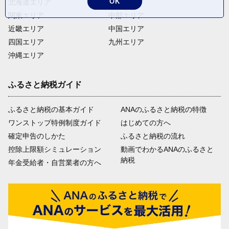
OK
北海道エリア
東北エリア
関東エリア
中部エリア
近畿エリア
中国エリア
四国エリア
九州エリア
沖縄エリア
ふるさと納税ガイド
ふるさと納税の基本ガイド
ANAのふるさと納税の特徴
ワンストップ特例制度ガイド
はじめての方へ
確定申告のしかた
ふるさと納税の流れ
控除上限額シミュレーション
動画でわかるANAのふるさと
納税
年金受給者・自営業者の方へ