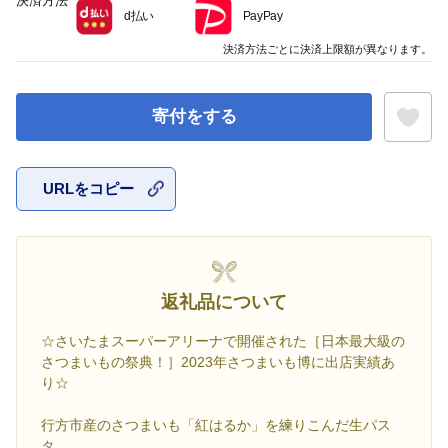
決済方法
d払い
PayPay
決済方法ごとに決済上限額が異なります。
寄付をする
URLをコピー
お気に入
返礼品について
☆さいたまスーパーアリーナで開催された［日本最大級の
さつまいもの祭典！］2023年さつまいも博に出店実績あ
り☆
行方市産のさつまいも「紅はるか」を練りこんだ生パス
タ。