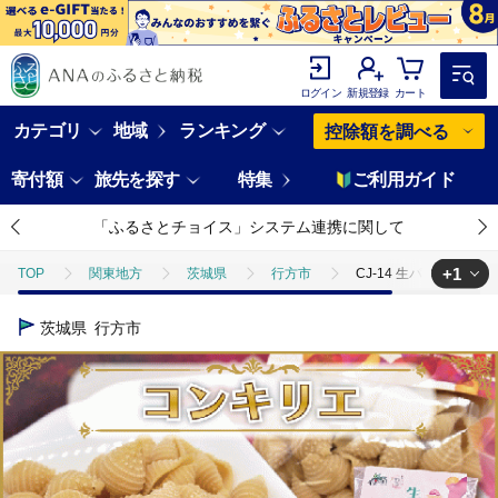
ログイン
新規登録
カート
カテゴリ
地域
ランキング
控除額を調べる
寄付額
旅先を探す
特集
ご利用ガイド
「ふるさとチョイス」システム連携に関して
+1
TOP
関東地方
茨城県
行方市
CJ-14 生パスタ （コ
TOP
麺類
パスタ
CJ-14 生パスタ （コンキリエ10食分）
茨城県
行方市