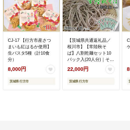
CJ-17 【行方市産さつ
【茨城県共通返礼品／
まいも紅はるか使用】
桜川市】【常陸秋そ
生パスタ5種（計10食
ば】八割乾麺セット10
分）
パック入(20人分)｜そば
乾麺 常陸秋そば 茨城県
8,000円
22,000円
8
共通返礼品 桜川市 年越
しそば 茨城県 行方市
茨城県 行方市
茨城県 行方市
(DX-27)