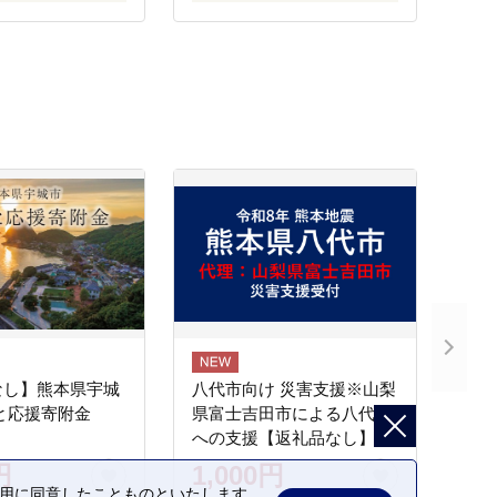
なし】熊本県宇城
八代市向け 災害支援※山梨
と応援寄附金
県富士吉田市による八代市
への支援【返礼品なし】
円
1,000円
の利用に同意したことものといたします。