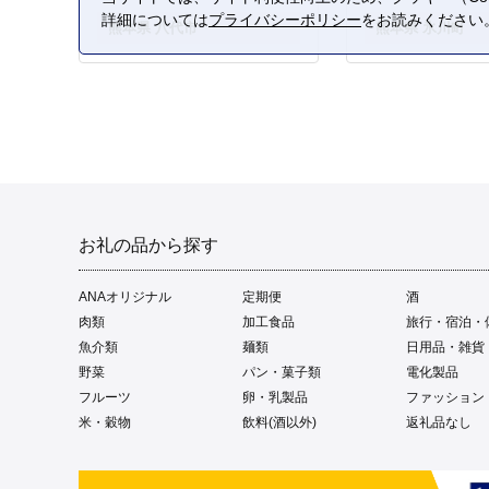
詳細については
プライバシーポリシー
をお読みください
熊本県 八代市
熊本県 氷川町
お礼の品から探す
ANAオリジナル
定期便
酒
肉類
加工食品
旅行・宿泊・
魚介類
麺類
日用品・雑貨
野菜
パン・菓子類
電化製品
フルーツ
卵・乳製品
ファッション
米・穀物
飲料(酒以外)
返礼品なし