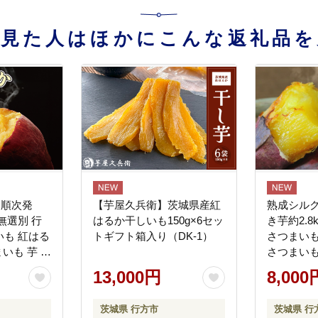
を見た人はほかにこんな返礼品を
り順次発
【芋屋久兵衛】茨城県産紅
熟成シル
無選別 行
はるか干しいも150g×6セッ
き芋約2.8
も 紅はる
トギフト箱入り（DK-1）
さつまいも
まいも 芋 サ
さつまいも
か 訳あり
つま芋 焼
13,000円
8,000
 先行予約
凍 冷凍焼
55-7)
ート 茨城県
茨城県 行方市
茨城県 行