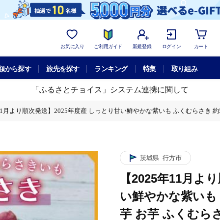
お気に入り
ご利用ガイド
新規登録
ログイン
カート
額から探す
旅先を探す
ランキング
特集
取り組み
「ふるさとチョイス」システム連携に関して
年11月より順次発送】2025年度産 しっとり甘い鮮やかな紫いも ふくむらさき 約5k
 しっとり甘い鮮やかな紫いも ふくむらさき 約5kg｜さつまいも 芋 お芋 ふくむら
いも ふくむらさき 約5kg｜さつまいも 芋 お芋 ふくむらさき 紫いも 渋谷農園 先
茨城県
行方市
【2025年11月よ
い鮮やかな紫いも 
芋 お芋 ふくむら