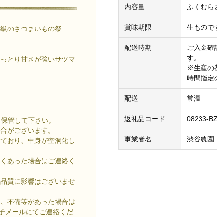
内容量
ふくむらさ
賞味期限
生もので
大級のさつまいもの祭
配送時期
ご入金確認
す。
しっとり甘さが強いサツマ
※生産の
時間指定
配送
常温
返礼品コード
08233-BZ
に保管して下さい。
場合がございます。
事業者名
渋谷農園
でており、中身が空洞化し
多くあった場合はご連絡く
。品質に影響はございませ
一、不備等があった場合は
電子メールにてご連絡くだ