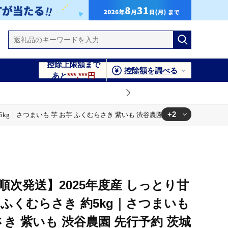
控除上限額まで
控除額を調べる
あと
***,***円
+2
g｜さつまいも 芋 お芋 ふくむらさき 紫いも 渋谷農園 先行予約 茨城県 行方市(
さき 紫いも 渋谷農園 先行予約 茨城県 行方市(BZ-36)
行予約 茨城県 行方市(BZ-36)
り順次発送】2025年度産 しっとり甘
ふくむらさき 約5kg｜さつまいも
さき 紫いも 渋谷農園 先行予約 茨城