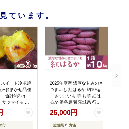
見ています。
クスイート冷凍焼
2025年度産 濃厚な甘みのさ
kg+おまかせ品種
つまいも 紅はるか 約10kg
 合計約3kg｜
｜さつまいも 芋 お芋 紅は
 サツマイモ さ
るか 渋谷農園 茨城県 行方
き芋 やきいも 冷
市(BZ-14)
円
25,000円
き芋 シルクスイ
 行方市(EY-27)
方市
茨城県 行方市