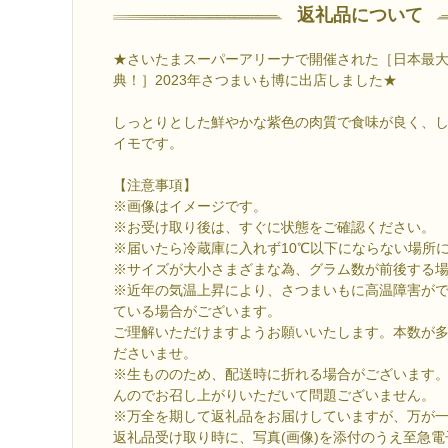
返礼品について
★さいたまスーパーアリーナで開催された［日本最
典！］2023年さつまいも博に出店しました★
しっとりとした鮮やかな紫色の肉質で食味が良く、
イモです。
【注意事項】
※画像はイメージです。
※お受け取り後は、すぐに状態をご確認ください。
※届いたら冷蔵庫に入れず10℃以下にならない場所
※サイズが大小さまざまな為、グラム数が前後する
※近年の気温上昇により、さつまいもに高温障害が
ている場合がございます。
ご理解いただけますようお願いいたします。本数が
ださいませ。
※生もののため、配送時に折れる場合がございます
んのでお召し上がりいただいて問題ございません。
※万全を期して返礼品をお届けしていますが、万が
返礼品受け取り時に、写真(画像)を添付のうえ至急