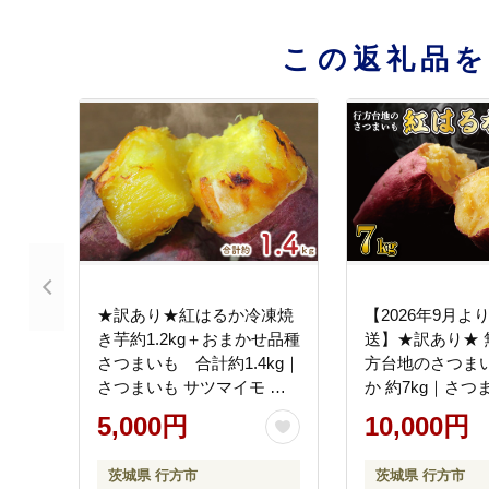
この返礼品
★訳あり★紅はるか冷凍焼
【2026年9月よ
き芋約1.2kg＋おまかせ品種
送】★訳あり★ 
さつまいも 合計約1.4kg｜
方台地のさつまい
さつまいも サツマイモ さ
か 約7kg｜さつ
つま芋 焼き芋 やきいも 冷
ツマイモ 紅はる
5,000円
10,000円
凍 冷凍焼き芋 訳あり 訳ア
わけあり 無選別
リ 紅はるか 茨城県 行方市
茨城県 行方市(CU-
茨城県 行方市
茨城県 行方市
(EY-26)