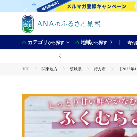
カテゴリ
地域
から探す
から探す
寄付
TOP
関東地方
茨城県
行方市
【2025
TOP
野菜
【2025年11月より順次発送】2025年度産
TOP
野菜
さつまいも
【2025年11月より順次発送】2025年度産 しっとり甘い鮮やかな紫